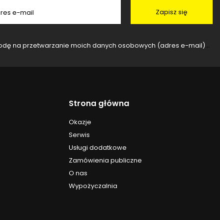
Zapisz się
res e-mail
rzanie moich danych osobowych (adres e-mail) na potrzeby wysyłki newslettera z informacją handlową (marketing). Więcej w
Strona główna
Okazje
Serwis
Usługi dodatkowe
Zamówienia publiczne
O nas
Wypożyczalnia