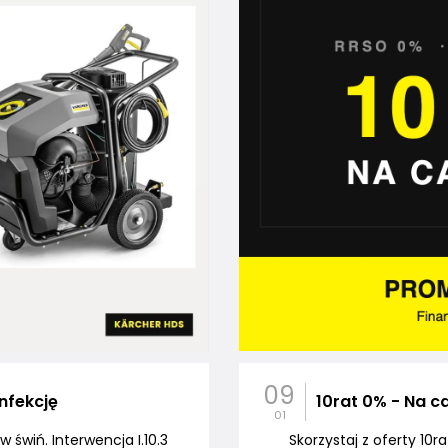
09
nfekcję
10rat 0% - Na c
01
 świń. Interwencja I.10.3
Skorzystaj z oferty 10