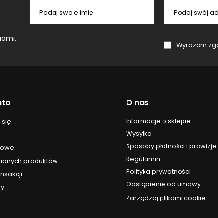
Podaj swoje imię
Podaj swój ad
iami,
Wyrażam zgodę na przetwa
nto
O nas
Informacje o sklepie
 się
Wysyłka
Sposoby płatności i prowizje
upowe
Regulamin
upionych produktów
Polityka prywatności
ansakcji
Odstąpienie od umowy
ty
Zarządzaj plikami cookie
r