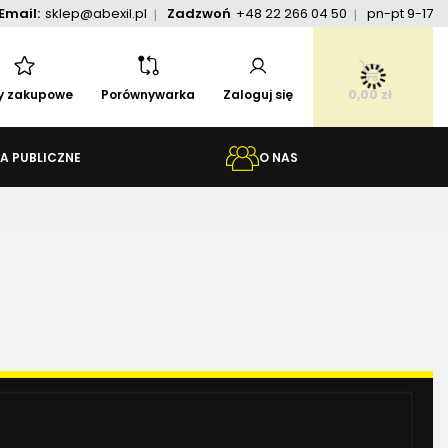
Email:
sklep@abexil.pl
Zadzwoń
+48 22 266 04 50
pn-pt 9-17
ty zakupowe
Porównywarka
Zaloguj się
0,00 zł
A PUBLICZNE
O NAS