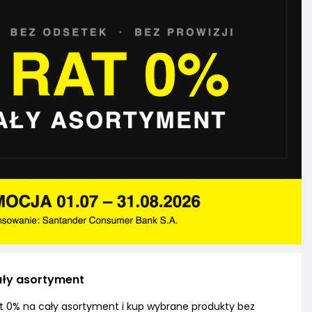
ały asortyment
rat 0% na cały asortyment i kup wybrane produkty bez