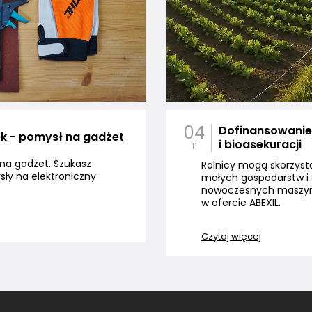
04
Dofinansowanie
ek - pomysł na gadżet
i bioasekuracji
11
na gadżet. Szukasz
Rolnicy mogą skorzyst
ły na elektroniczny
małych gospodarstw i 
nowoczesnych maszyn m
w ofercie ABEXIL.
Czytaj więcej