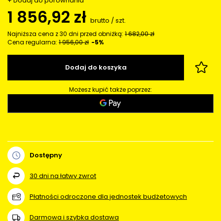
+ Dodaj do porównania
1 856,92 zł
brutto
/
szt.
Najniższa cena z 30 dni przed obniżką:
1 682,00 zł
Cena regularna:
1 956,00 zł
-5%
Dodaj do koszyka
Możesz kupić także poprzez:
Dostępny
30
dni na łatwy zwrot
Płatności odroczone dla jednostek budżetowych
Darmowa i szybka dostawa