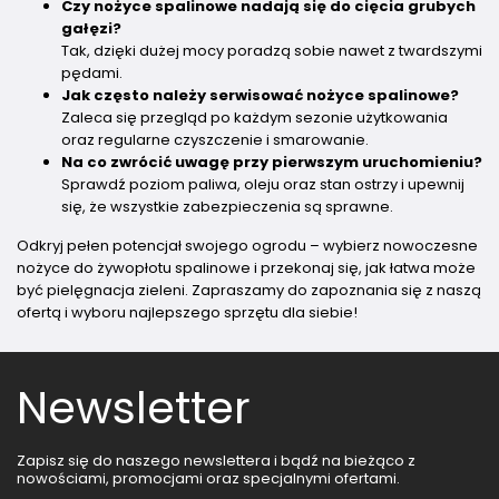
Czy nożyce spalinowe nadają się do cięcia grubych
gałęzi?
Tak, dzięki dużej mocy poradzą sobie nawet z twardszymi
pędami.
Jak często należy serwisować nożyce spalinowe?
Zaleca się przegląd po każdym sezonie użytkowania
oraz regularne czyszczenie i smarowanie.
Na co zwrócić uwagę przy pierwszym uruchomieniu?
Sprawdź poziom paliwa, oleju oraz stan ostrzy i upewnij
się, że wszystkie zabezpieczenia są sprawne.
Odkryj pełen potencjał swojego ogrodu – wybierz nowoczesne
nożyce do żywopłotu spalinowe i przekonaj się, jak łatwa może
być pielęgnacja zieleni. Zapraszamy do zapoznania się z naszą
ofertą i wyboru najlepszego sprzętu dla siebie!
Newsletter
Zapisz się do naszego newslettera i bądź na bieżąco z
nowościami, promocjami oraz specjalnymi ofertami.