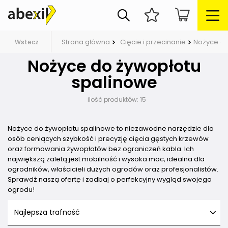
Strona główna
Cięcie i przecinanie
Nożyce do
Wstecz
Nożyce do żywopłotu
spalinowe
ilość produktów:
15
Nożyce do żywopłotu spalinowe to niezawodne narzędzie dla
osób ceniących szybkość i precyzję cięcia gęstych krzewów
oraz formowania żywopłotów bez ograniczeń kabla. Ich
największą zaletą jest mobilność i wysoka moc, idealna dla
ogrodników, właścicieli dużych ogrodów oraz profesjonalistów.
Sprawdź naszą ofertę i zadbaj o perfekcyjny wygląd swojego
ogrodu!
Najlepsza trafność