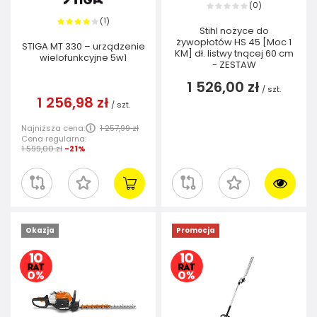
0
(
)
1
(
)
Stihl nożyce do
żywopłotów HS 45 [Moc 1
STIGA MT 330 – urządzenie
KM] dł. listwy tnącej 60 cm
wielofunkcyjne 5w1
- ZESTAW
1 526,00 zł
/
szt.
1 256,98 zł
/
szt.
Najniższa cena:
1 257,99 zł
Cena regularna:
1 599,00 zł
-21%
Okazja
Promocja