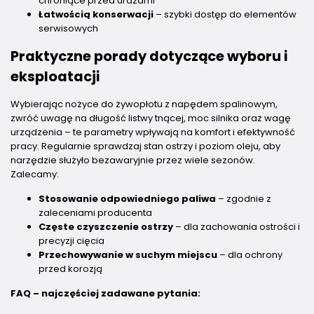
chroniące przed urazami
Łatwością konserwacji
– szybki dostęp do elementów
serwisowych
Praktyczne porady dotyczące wyboru i
eksploatacji
Wybierając nożyce do żywopłotu z napędem spalinowym,
zwróć uwagę na długość listwy tnącej, moc silnika oraz wagę
urządzenia – te parametry wpływają na komfort i efektywność
pracy. Regularnie sprawdzaj stan ostrzy i poziom oleju, aby
narzędzie służyło bezawaryjnie przez wiele sezonów.
Zalecamy:
Stosowanie odpowiedniego paliwa
– zgodnie z
zaleceniami producenta
Częste czyszczenie ostrzy
– dla zachowania ostrości i
precyzji cięcia
Przechowywanie w suchym miejscu
– dla ochrony
przed korozją
FAQ – najczęściej zadawane pytania: