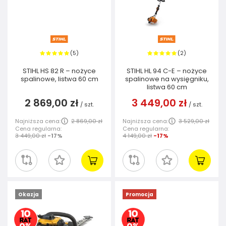
5
2
(
)
(
)
STIHL HS 82 R – nożyce
STIHL HL 94 C-E – nożyce
spalinowe, listwa 60 cm
spalinowe na wysięgniku,
listwa 60 cm
2 869,00 zł
3 449,00 zł
/
szt.
/
szt.
Najniższa cena:
2 869,00 zł
Najniższa cena:
3 529,00 zł
Cena regularna:
Cena regularna:
3 449,00 zł
-17%
4 149,00 zł
-17%
Okazja
Promocja