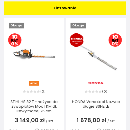
Filtrowanie
Okazja
Okazja
0
0
(
)
(
)
STIHL HS 82 T - nożyce do
HONDA Versatool Nożyce
żywopłotów Moc 1 KM dł.
długie SSHE LE
listwy tnącej 75 cm
3 149,00 zł
1 678,00 zł
/
szt.
/
szt.