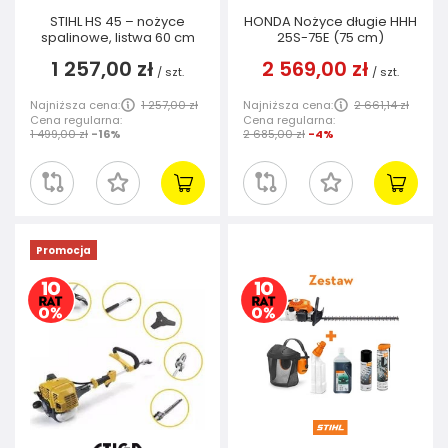
STIHL HS 45 – nożyce
HONDA Nożyce długie HHH
spalinowe, listwa 60 cm
25S-75E (75 cm)
1 257,00 zł
2 569,00 zł
/
szt.
/
szt.
Najniższa cena:
1 257,00 zł
Najniższa cena:
2 661,14 zł
Cena regularna:
Cena regularna:
1 499,00 zł
-16%
2 685,00 zł
-4%
Promocja