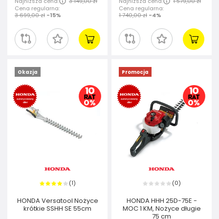
Najniższa cena:
3 149,00 zł
Najniższa cena:
1 579,00 zł
Cena regularna:
Cena regularna:
3 699,00 zł
-15%
1 740,00 zł
-4%
Okazja
Promocja
1
0
(
)
(
)
HONDA Versatool Nożyce
HONDA HHH 25D-75E -
krótkie SSHH SE 55cm
MOC 1 KM, Nożyce długie
75 cm