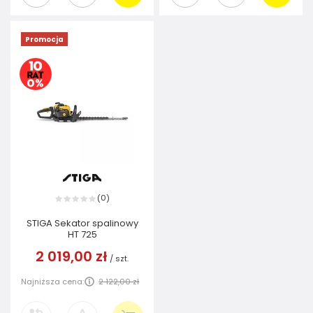
Promocja
0
(
)
STIGA Sekator spalinowy
HT 725
2 019,00 zł
/
szt.
Najniższa cena:
2 122,00 zł