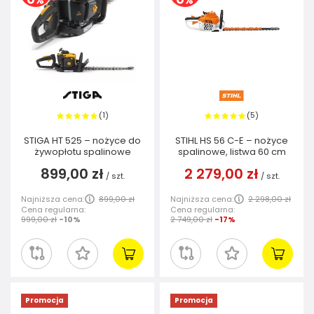
1
5
(
)
(
)
STIGA HT 525 – nożyce do
STIHL HS 56 C-E – nożyce
żywopłotu spalinowe
spalinowe, listwa 60 cm
899,00 zł
2 279,00 zł
/
szt.
/
szt.
Najniższa cena:
899,00 zł
Najniższa cena:
2 298,00 zł
Cena regularna:
Cena regularna:
999,00 zł
-10%
2 749,00 zł
-17%
Promocja
Promocja