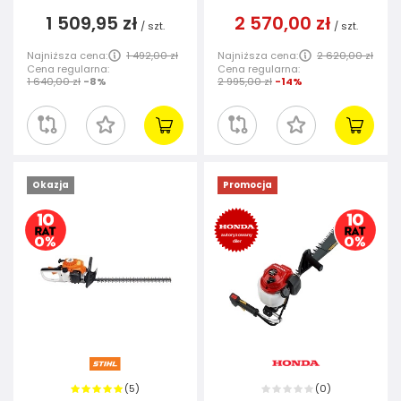
1 509,95 zł
2 570,00 zł
/
szt.
/
szt.
Najniższa cena:
1 492,00 zł
Najniższa cena:
2 620,00 zł
Cena regularna:
Cena regularna:
1 640,00 zł
-8%
2 995,00 zł
-14%
Okazja
Promocja
5
0
(
)
(
)