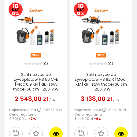
0
0
(
)
(
)
Stihl nożyce do
Stihl nożyce do
żywopłotów HS 56 C-E
żywopłotów HS 82 R [Moc 1
[Moc 0,9 KM] dł. listwy
KM] dł. listwy tnącej 60 cm
tnącej 60 cm - ZESTAW
- ZESTAW
2 548,00 zł
3 138,00 zł
/
szt.
/
szt.
Najniższa cena:
2 558,00 zł
Najniższa cena:
3 145,00 zł
Cena regularna:
Cena regularna:
2 749,00 zł
-7%
3 449,00 zł
-9%