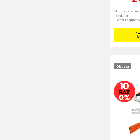
Najniższa cen
obniżką:
Cena regular
Okazja