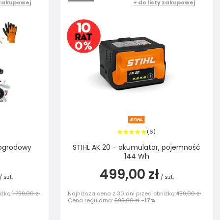
 zakupowej
+ do listy zakupowej
6
(
)
 ogrodowy
STIHL AK 20 - akumulator, pojemność
144 Wh
499,00 zł
/
szt.
/
szt.
iżką:
1 799,00 zł
Najniższa cena z 30 dni przed obniżką:
499,00 zł
Cena regularna:
599,00 zł
-17%