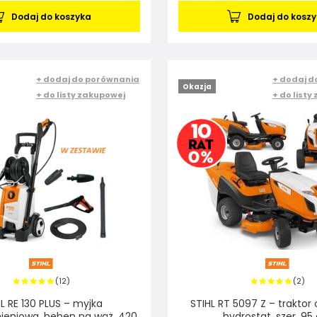
Dodaj do koszyka
Dodaj do kosz
+ dodaj do porównania
+ dodaj d
Okazja
+ do listy zakupowej
+ do listy
12
2
(
)
(
)
L RE 130 PLUS – myjka
STIHL RT 5097 Z – traktor
ieniowa, bęben na wąż, 420
hydrostat, szer. 9