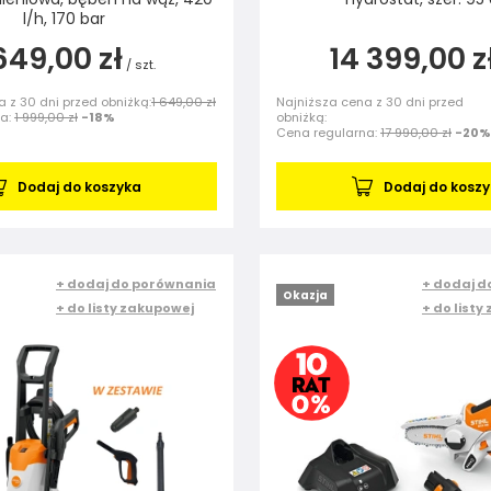
l/h, 170 bar
649,00 zł
14 399,00 z
/
szt.
 z 30 dni przed obniżką:
1 649,00 zł
Najniższa cena z 30 dni przed
na:
1 999,00 zł
-18%
obniżką:
Cena regularna:
17 990,00 zł
-20%
Dodaj do koszyka
Dodaj do kosz
+ dodaj do porównania
+ dodaj d
Okazja
+ do listy zakupowej
+ do listy