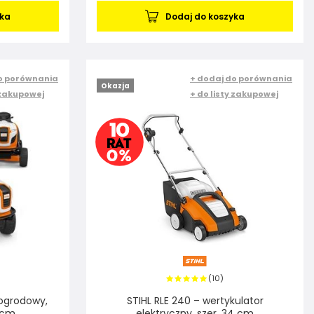
yka
Dodaj do koszyka
o porównania
+ dodaj do porównania
Okazja
 zakupowej
+ do listy zakupowej
10
(
)
 ogrodowy,
STIHL RLE 240 – wertykulator
5 cm
elektryczny, szer. 34 cm