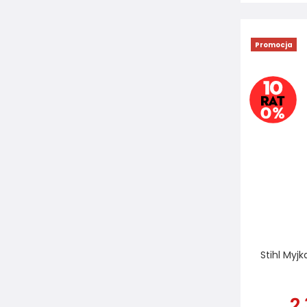
Promocja
Stihl Myj
2 