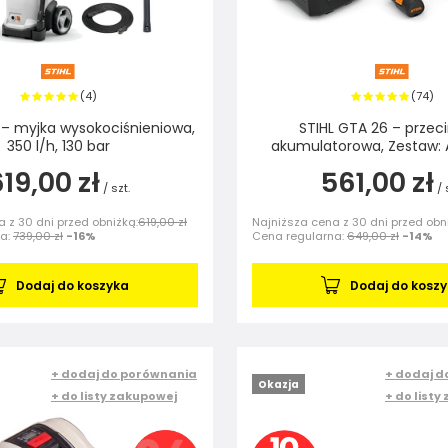
4
74
(
)
(
)
0 – myjka wysokociśnieniowa,
STIHL GTA 26 – przec
350 l/h, 130 bar
akumulatorowa, Zestaw: A
19,00 zł
561,00 zł
/
szt.
/
 z 30 dni przed obniżką:
619,00 zł
Najniższa cena z 30 dni przed obn
na:
739,00 zł
-16%
Cena regularna:
649,00 zł
-14%
Dodaj do koszyka
Dodaj do kosz
+ dodaj do porównania
+ dodaj d
Okazja
+ do listy zakupowej
+ do listy