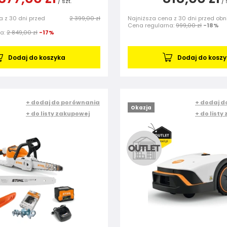
/
szt.
/
a z 30 dni przed
2 399,00 zł
Najniższa cena z 30 dni przed obn
Cena regularna:
999,00 zł
-18%
na:
2 849,00 zł
-17%
Dodaj do koszyka
Dodaj do kosz
+ dodaj do porównania
+ dodaj d
Okazja
+ do listy zakupowej
+ do listy