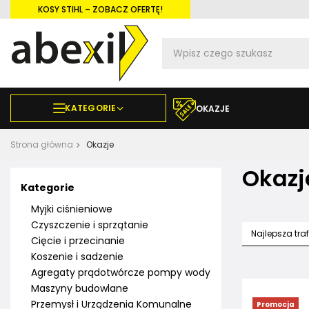
KOSY STIHL – ZOBACZ OFERTĘ!
KATEGORIE
OKAZJE
Strona główna
Okazje
Okazj
Kategorie
Myjki ciśnieniowe
Czyszczenie i sprzątanie
Najlepsza tra
Cięcie i przecinanie
Koszenie i sadzenie
Agregaty prądotwórcze pompy wody
Maszyny budowlane
Przemysł i Urządzenia Komunalne
Promocja