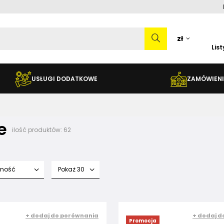
zł
Lis
USŁUGI DODATKOWE
ZAMÓWIENI
e
ilość produktów:
62
fność
Pokaż 30
+ dodaj do porównania
+ dodaj d
Promocja