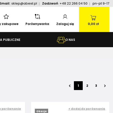
Email:
sklep@abexil.pl
Zadzwoń
+48 22 266 04 50
pn-pt 9-17
ty zakupowe
Porównywarka
Zaloguj się
0,00 zł
A PUBLICZNE
O NAS
1
2
3
o porównania
+ dodaj do porównania
Okazja