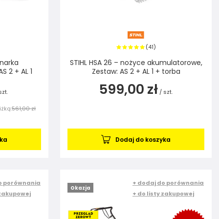
41
(
)
inarka
STIHL HSA 26 – nożyce akumulatorowe,
S 2 + AL 1
Zestaw: AS 2 + AL 1 + torba
599,00 zł
szt.
/
szt.
iżką:
561,00 zł
yka
Dodaj do koszyka
o porównania
+ dodaj do porównania
Okazja
 zakupowej
+ do listy zakupowej