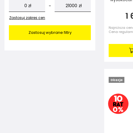
zł
zł
-
1 
Zastosuj zakres cen
Najniższa cena
Cena regular
Zastosuj wybrane filtry
Okazja