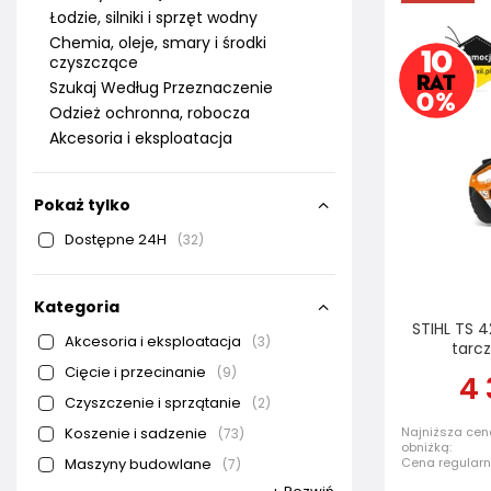
Łodzie, silniki i sprzęt wodny
Chemia, oleje, smary i środki
czyszczące
Szukaj Według Przeznaczenie
Odzież ochronna, robocza
Akcesoria i eksploatacja
Pokaż tylko
Dostępne 24H
32
Kategoria
STIHL TS 4
Akcesoria i eksploatacja
3
tarc
Cięcie i przecinanie
9
4 
Czyszczenie i sprzątanie
2
Koszenie i sadzenie
Najniższa cen
73
obniżką:
Maszyny budowlane
Cena regular
7