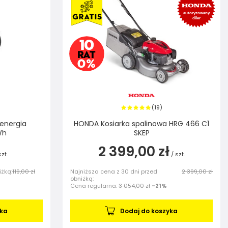
19
(
)
 energia
HONDA Kosiarka spalinowa HRG 466 C1
Wh
SKEP
2 399,00 zł
szt.
/
szt.
iżką:
119,00 zł
Najniższa cena z 30 dni przed
2 399,00 zł
obniżką:
Cena regularna:
3 054,00 zł
-21%
yka
Dodaj do koszyka