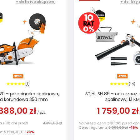
+ do listy zakupowej
+ do listy
1
14
(
)
(
)
20 – przecinarka spalinowa,
STIHL SH 86 – odkurzacz
za korundowa 350 mm
spalinowy, 1,1 KM
388,00 zł
1 759,00 zł
/
szt.
a z 30 dni przed
4 399,00 zł
Najniższa cena z 30 dni przed obn
Cena regularna:
2 099,00 zł
-16%
na:
5 699,00 zł
-23%