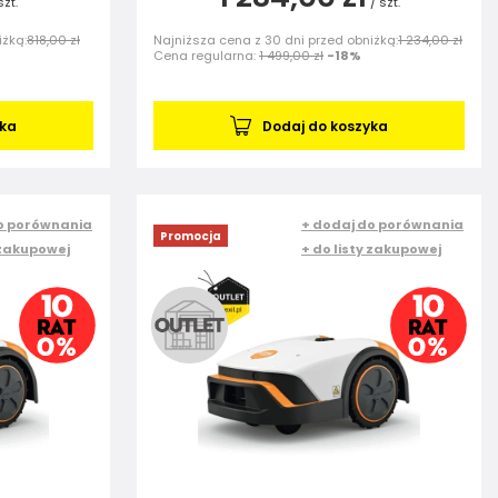
szt.
/
szt.
iżką:
818,00 zł
Najniższa cena z 30 dni przed obniżką:
1 234,00 zł
Cena regularna:
1 499,00 zł
-18%
yka
Dodaj do koszyka
o porównania
+ dodaj do porównania
Promocja
 zakupowej
+ do listy zakupowej