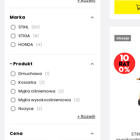
+ Rozwiń
Marka
STIHL
50
STIGA
8
Okazja
HONDA
4
- Produkt
Dmuchawa
1
Kosiarka
2
Myjka ciśnieniowa
2
Myjka wysokociśnieniowa
11
Nożyce
2
+ Rozwiń
Cena
STIH
wysokociśn