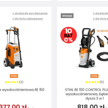
+ dodaj do porównania
+ dodaj d
Okazja
+ do listy zakupowej
+ do listy
2
5
(
)
(
)
ka wysokociśnieniowa RE 150
STIHL RE 100 CONTROL PLU
wysokociśnieniowa, bębe
dysza 3 w 1
377,00 zł
818,00 zł