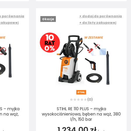
o porównania
+ dodaj do porównania
Okazja
 zakupowej
+ do listy zakupowej
0
(
)
S – myjka
STIHL RE 110 PLUS – myjka
n na wąż,
wysokociśnieniowa, bęben na wąż, 380
l/h, 150 bar
1 234,00 zł