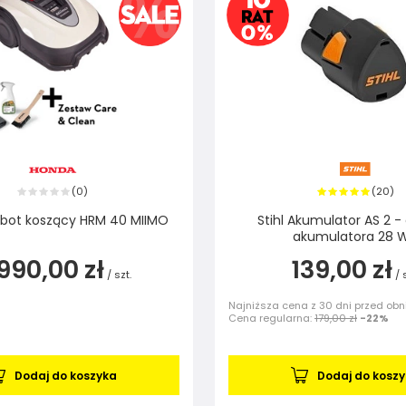
0
20
(
)
(
)
bot koszący HRM 40 MIIMO
Stihl Akumulator AS 2 -
akumulatora 28 
990,00 zł
139,00 zł
/
szt.
/
Najniższa cena z 30 dni przed obn
Cena regularna:
179,00 zł
-22%
Dodaj do koszyka
Dodaj do kosz