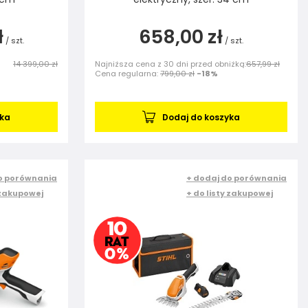
ł
658,00 zł
/
szt.
/
szt.
14 399,00 zł
Najniższa cena z 30 dni przed obniżką:
657,99 zł
Cena regularna:
799,00 zł
-18%
yka
Dodaj do koszyka
o porównania
+ dodaj do porównania
 zakupowej
+ do listy zakupowej