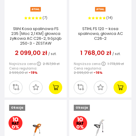
7
14
(
)
(
)
Stihl Kosa spalinowa FS
STIHL FS 120 – kosa
235 [Moc 2,1 KM] głowica
spalinowa, głowica AC
żyłkowa AC C26-2, trójząb
C26-2
250-3 - ZESTAW
2 099,00 zł
1 768,00 zł
/
szt.
/
szt.
Najniższa cena:
2 157,99 zł
Najniższa cena:
1 773,99 zł
Cena regularna:
Cena regularna:
2 599,00 zł
-19%
2 099,00 zł
-16%
Okazja
Okazja