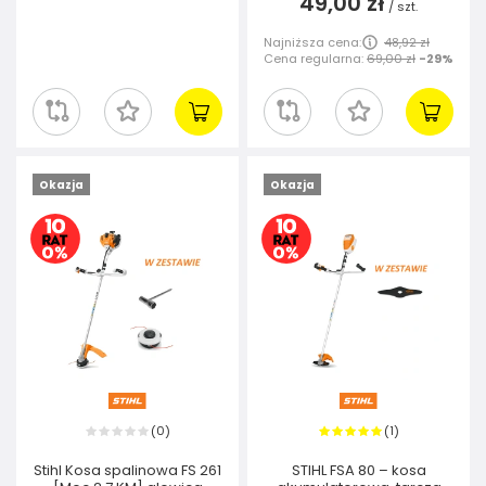
49,00 zł
/
szt.
Najniższa cena:
48,92 zł
Cena regularna:
69,00 zł
-29%
Okazja
Okazja
0
1
(
)
(
)
Stihl Kosa spalinowa FS 261
STIHL FSA 80 – kosa