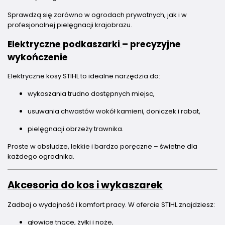
Sprawdzą się zarówno w ogrodach prywatnych, jak i w
profesjonalnej pielęgnacji krajobrazu.
Elektryczne podkaszarki
– precyzyjne
wykończenie
Elektryczne kosy STIHL to idealne narzędzia do:
wykaszania trudno dostępnych miejsc,
usuwania chwastów wokół kamieni, doniczek i rabat,
pielęgnacji obrzeży trawnika.
Proste w obsłudze, lekkie i bardzo poręczne – świetne dla
każdego ogrodnika.
Akcesoria do kos i wykaszarek
Zadbaj o wydajność i komfort pracy. W ofercie STIHL znajdziesz:
głowice tnące, żyłki i noże,