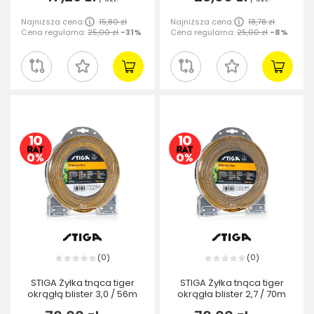
Najniższa cena:
15,80 zł
Najniższa cena:
18,78 zł
Cena regularna:
25,00 zł
-31%
Cena regularna:
25,00 zł
-8%
0
0
(
)
(
)
STIGA Żyłka tnąca tiger
STIGA Żyłka tnąca tiger
okrągłą blister 3,0 / 56m
okrągła blister 2,7 / 70m