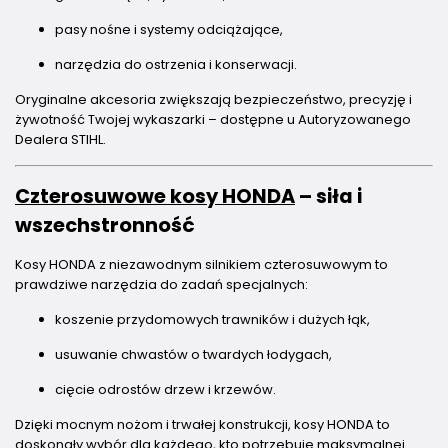
pasy nośne i systemy odciążające,
narzędzia do ostrzenia i konserwacji.
Oryginalne akcesoria zwiększają bezpieczeństwo, precyzję i
żywotność Twojej wykaszarki – dostępne u Autoryzowanego
Dealera STIHL.
Czterosuwowe kosy HONDA
– siła i
wszechstronność
Kosy HONDA z niezawodnym silnikiem czterosuwowym to
prawdziwe narzędzia do zadań specjalnych:
koszenie przydomowych trawników i dużych łąk,
usuwanie chwastów o twardych łodygach,
cięcie odrostów drzew i krzewów.
Dzięki mocnym nożom i trwałej konstrukcji, kosy HONDA to
doskonały wybór dla każdego, kto potrzebuje maksymalnej