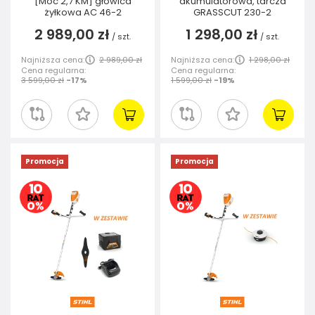
[Moc 2,7 KM] głowica
akumulatorowa, tarcza
żyłkowa AC 46-2
GRASSCUT 230-2
2 989,00 zł
1 298,00 zł
/
szt.
/
szt.
Najniższa cena:
2 989,00 zł
Najniższa cena:
1 298,00 zł
Cena regularna:
Cena regularna:
3 599,00 zł
-17%
1 599,00 zł
-19%
Promocja
Promocja