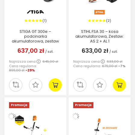
1
2
(
)
(
)
STIGA GT 300e –
STIHL FSA 30 – kosa
podcinarka
akumulatorowa, Zestaw:
akumulatorowa, zestaw
AS 2 + AL 1
637,00 zł
633,00 zł
/
szt.
/
szt.
Najniższa cena:
645,00 zł
Najniższa cena:
633,00 zł
Cena regularna:
Cena regularna:
679,00 zł
-7%
899,00 zł
-29%
Promocja
Promocja