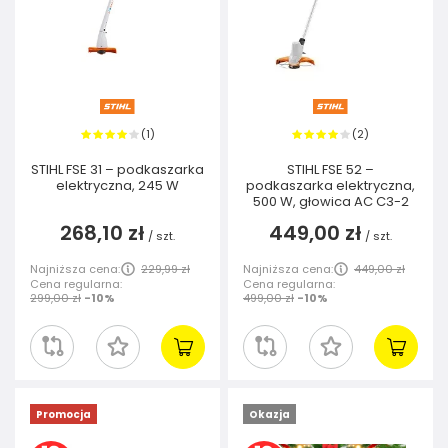
1
2
(
)
(
)
STIHL FSE 31 – podkaszarka
STIHL FSE 52 –
elektryczna, 245 W
podkaszarka elektryczna,
500 W, głowica AC C3-2
268,10 zł
449,00 zł
/
szt.
/
szt.
Najniższa cena:
229,99 zł
Najniższa cena:
449,00 zł
Cena regularna:
Cena regularna:
299,00 zł
-10%
499,00 zł
-10%
Promocja
Okazja