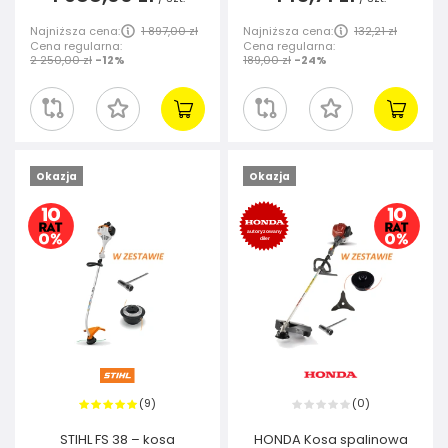
Najniższa cena:
1 897,00 zł
Najniższa cena:
132,21 zł
Cena regularna:
Cena regularna:
2 250,00 zł
-12%
189,00 zł
-24%
Okazja
Okazja
9
0
(
)
(
)
STIHL FS 38 – kosa
HONDA Kosa spalinowa