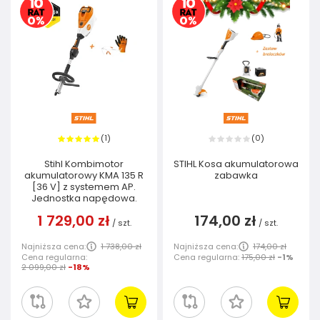
1
0
(
)
(
)
Stihl Kombimotor
STIHL Kosa akumulatorowa
akumulatorowy KMA 135 R
zabawka
[36 V] z systemem AP.
Jednostka napędowa.
1 729,00 zł
174,00 zł
/
szt.
/
szt.
Najniższa cena:
1 738,00 zł
Najniższa cena:
174,00 zł
Cena regularna:
Cena regularna:
175,00 zł
-1%
2 099,00 zł
-18%