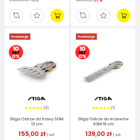
3 599,00 zł
-15%
547,00 zł
-27%
Promocja
Promocja
3
1
(
)
(
)
Stiga Ostrze do trawy SGM
Stiga Ostrze do krzewów
13 cm
SGM 18 cm
155,00 zł
139,00 zł
/
szt.
/
szt.