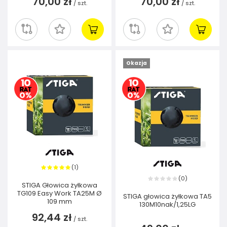
70,00 zł
70,00 zł
/
szt.
/
szt.
Okazja
1
(
)
0
(
)
STIGA Głowica żyłkowa
TG109 Easy Work TA25M Ø
STIGA głowica żyłkowa TA5
109 mm
130M10nak/1,25LG
92,44 zł
/
szt.