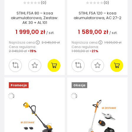
0
0
(
)
(
)
STIHL FSA 80 – kosa
STIHL FSA 120 – kosa
akumulatorowa, Zestaw:
akumulatorowa, AC 27-2
AK 30 + AL 101
1 999,00 zł
1 589,00 zł
/
szt.
/
szt.
Najniższa cena:
2 049,00 zł
Najniższa cena:
1 599,00 zł
Cena regularna:
Cena regularna:
2 349,00 zł
-15%
1 999,00 zł
-21%
Promocja
Okazja