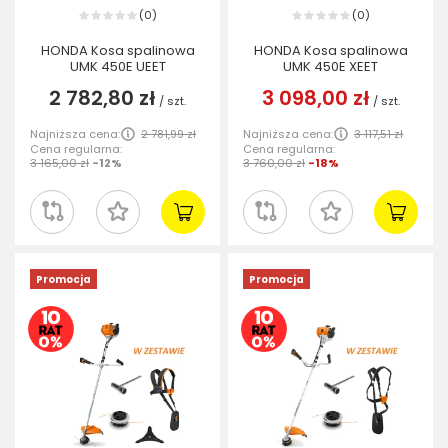
0
0
(
)
(
)
HONDA Kosa spalinowa
HONDA Kosa spalinowa
UMK 450E UEET
UMK 450E XEET
2 782,80 zł
3 098,00 zł
/
szt.
/
szt.
Najniższa cena:
2 781,99 zł
Najniższa cena:
3 117,51 zł
Cena regularna:
Cena regularna:
3 165,00 zł
-12%
3 760,00 zł
-18%
Promocja
Promocja