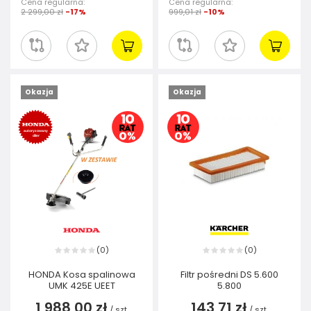
Cena regularna:
Cena regularna:
2 299,00 zł
-17%
999,01 zł
-10%
Okazja
Okazja
0
0
(
)
(
)
HONDA Kosa spalinowa
Filtr pośredni DS 5.600
UMK 425E UEET
5.800
1 988,00 zł
143,71 zł
/
szt.
/
szt.