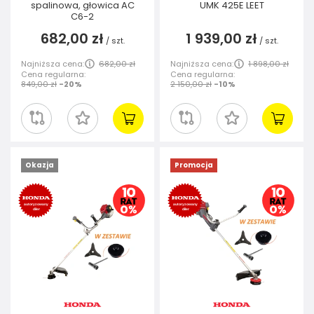
spalinowa, głowica AC
UMK 425E LEET
C6-2
682,00 zł
1 939,00 zł
/
szt.
/
szt.
Najniższa cena:
682,00 zł
Najniższa cena:
1 898,00 zł
Cena regularna:
Cena regularna:
849,00 zł
-20%
2 150,00 zł
-10%
Okazja
Promocja