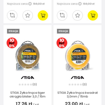
Najniższa cena:
156,00 zł
Najniższa cena:
156,00 zł
Okazja
Okazja
0
0
(
)
(
)
STIGA Żyłka tnąca tiger
STIGA Żyłka tnąca kwadrat
okrągła blister 3,0 / 15m
3,0mm / 15mb
17,26 zł
23,00 zł
/
szt.
/
szt.