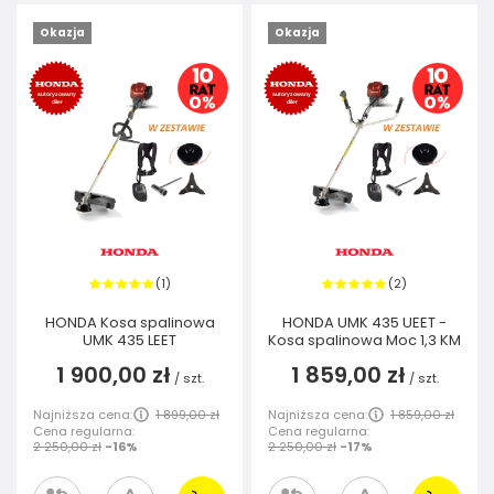
Okazja
Okazja
1
2
(
)
(
)
HONDA Kosa spalinowa
HONDA UMK 435 UEET -
UMK 435 LEET
Kosa spalinowa Moc 1,3 KM
1 900,00 zł
1 859,00 zł
/
szt.
/
szt.
Najniższa cena:
1 899,00 zł
Najniższa cena:
1 859,00 zł
Cena regularna:
Cena regularna:
2 250,00 zł
-16%
2 250,00 zł
-17%