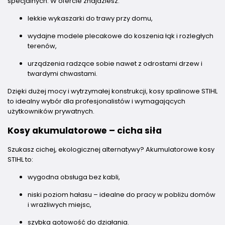
specjalnych. W ofercie znajdziesz:
lekkie wykaszarki do trawy przy domu,
wydajne modele plecakowe do koszenia łąk i rozległych
terenów,
urządzenia radzące sobie nawet z odrostami drzew i
twardymi chwastami.
Dzięki dużej mocy i wytrzymałej konstrukcji, kosy spalinowe STIHL
to idealny wybór dla profesjonalistów i wymagających
użytkowników prywatnych.
Kosy akumulatorowe – cicha siła
Szukasz cichej, ekologicznej alternatywy? Akumulatorowe kosy
STIHL to:
wygodna obsługa bez kabli,
niski poziom hałasu – idealne do pracy w pobliżu domów
i wrażliwych miejsc,
szybka gotowość do działania.