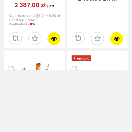
2 387,00 zł
/
szt.
Najniższa cena:
2 446,00 zł
Cena regularna:
2 599,00 zł
-8%
Promocja
0
(
)
0
(
)
STIHL KMA 135 R –