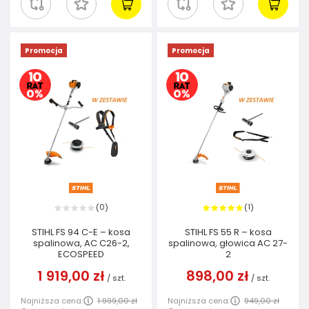
Promocja
Promocja
0
1
(
)
(
)
STIHL FS 94 C-E – kosa
STIHL FS 55 R – kosa
spalinowa, AC C26-2,
spalinowa, głowica AC 27-
ECOSPEED
2
1 919,00 zł
898,00 zł
/
szt.
/
szt.
Najniższa cena:
1 999,00 zł
Najniższa cena:
949,00 zł