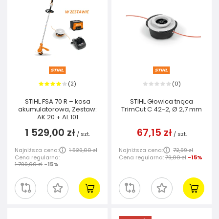
2
0
(
)
(
)
STIHL FSA 70 R – kosa
STIHL Głowica tnąca
akumulatorowa, Zestaw:
TrimCut C 42-2, Ø 2,7 mm
AK 20 + AL 101
1 529,00 zł
67,15 zł
/
szt.
/
szt.
Najniższa cena:
1 529,00 zł
Najniższa cena:
72,99 zł
Cena regularna:
Cena regularna:
79,00 zł
-15%
1 799,00 zł
-15%