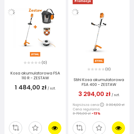
Promocja
0
(
)
0
(
)
Kosa akumulatorowa FSA
110 R - ZESTAW
Stihl Kosa akumulatorowa
FSA 400 - ZESTAW
1 484,00 zł
/
szt.
3 294,00 zł
/
szt.
Najniższa cena:
3 304,00 zł
Cena regularna:
3 799,00 zł
-13%