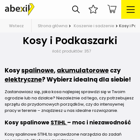
Strona główna
Koszenie i sadzenie
Kosy i Pod
Wstecz
Kosy i Podkaszarki
ilość produktów:
357
Kosy
spalinowe
,
akumulatorowe
czy
elektryczne
? Wybierz idealną dla siebie!
Zastanawiasz się, jaka kosa najlepiej sprawdzi się w Twoim
ogrodzie lub na działce? Niezależnie od tego, czy potrzebujesz
sprzętu do przydomowych porządków, czy do intensywnej
pracy w terenie – znajdziesz u nas idealne rozwiązanie.
Kosy spalinowe
STIHL
– moc i niezawodność
Kosy spalinowe STIHL to sprawdzone narzędzia do zadań