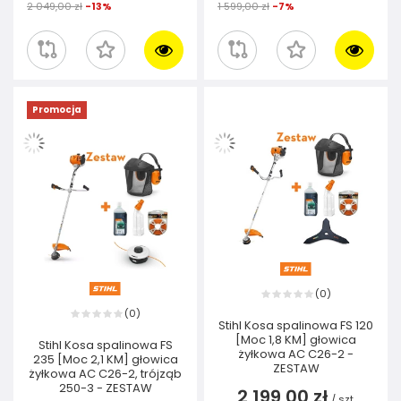
2 049,00 zł
-13%
1 599,00 zł
-7%
Promocja
0
(
)
0
(
)
Stihl Kosa spalinowa FS 120
[Moc 1,8 KM] głowica
Stihl Kosa spalinowa FS
żyłkowa AC C26-2 -
235 [Moc 2,1 KM] głowica
ZESTAW
żyłkowa AC C26-2, trójząb
250-3 - ZESTAW
2 199,00 zł
/
szt.