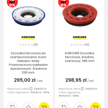
0
0
(
)
(
)
Szczotka tarczowa do
KARCHER Szczotka
szamponowania. Kolor
tarczowa, średnia,
niebisko-biały.
czerwony, 385 mm
Przeznaczona wykładzin
dywanowych. Średnica
330 mm.
295,00 zł
298,95 zł
/
szt.
/
szt.
Najniższa cena:
284,00 zł
Najniższa cena:
298,95 zł
Cena regularna:
426,81 zł
-31%
Cena regularna:
464,94 zł
-36%