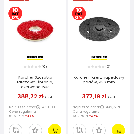
0
0
(
)
(
)
Karcher Szczotka
Karcher Talerz napędowy
tarczowa, średnia,
padów, 483 mm
czerwona, 508
388,72 zł
377,19 zł
/
szt.
/
szt.
Najniższa cena:
419,00 zł
Najniższa cena:
432,77 zł
Cena regularna:
Cena regularna:
603,93 zł
-36%
602,70 zł
-37%