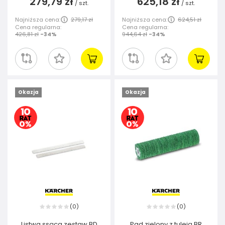
279,79 zł
625,18 zł
/
szt.
/
szt.
Najniższa cena:
279,17 zł
Najniższa cena:
624,51 zł
Cena regularna:
Cena regularna:
426,81 zł
-34%
944,64 zł
-34%
Okazja
Okazja
0
0
(
)
(
)
Listwa ssąca zestaw BD
Pad zielony z tuleją BR