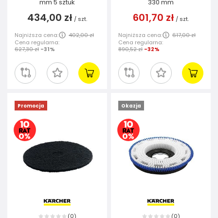
mm 5 sztuk
330 mm
434,00 zł
601,70 zł
/
szt.
/
szt.
Najniższa cena:
402,00 zł
Najniższa cena:
617,00 zł
Cena regularna:
Cena regularna:
627,30 zł
-31%
890,52 zł
-32%
Promocja
Okazja
0
0
(
)
(
)