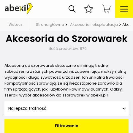
Strona główna
Akcesoria i eksploatacja
Akce
Wstecz
Akcesoria do Szorowarek
ilość produktów:
670
Akcesoria do szorowarek skutecznie eliminują trudne
zabrudzenia z różnych powierzchni, zapewniając maksymalną
wydajność i długą żywotność urządzeń. Ich unikalna trwałość i
kompatybilność sprawiają, że są niezastąpione zarówno dla
firm sprzątających, jak i użytkowników indywidualnych. Odkryj
szeroki wybór akcesoriów do szorowarek w abexil.pl!
Najlepsza trafność
Filtrowanie