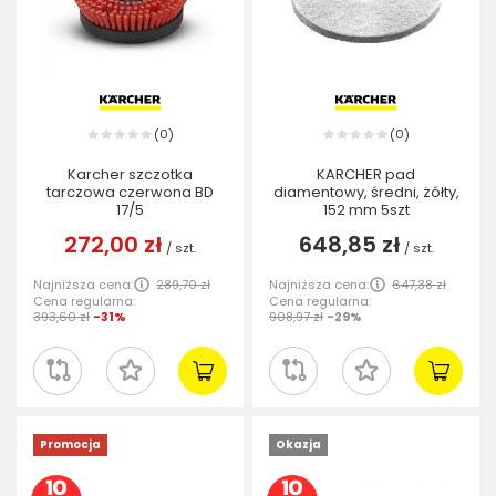
0
0
(
)
(
)
Karcher szczotka
KARCHER pad
tarczowa czerwona BD
diamentowy, średni, żółty,
17/5
152 mm 5szt
272,00 zł
648,85 zł
/
szt.
/
szt.
Najniższa cena:
289,70 zł
Najniższa cena:
647,38 zł
Cena regularna:
Cena regularna:
393,60 zł
-31%
908,97 zł
-29%
Promocja
Okazja