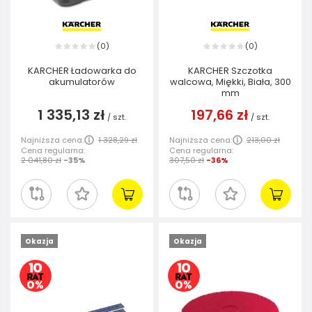
0
0
(
)
(
)
KARCHER Ładowarka do
KARCHER Szczotka
akumulatorów
walcowa, Miękki, Biała, 300
mm
1 335,13 zł
197,66 zł
/
szt.
/
szt.
Najniższa cena:
1 328,29 zł
Najniższa cena:
213,00 zł
Cena regularna:
Cena regularna:
2 041,80 zł
-35%
307,50 zł
-36%
Okazja
Okazja