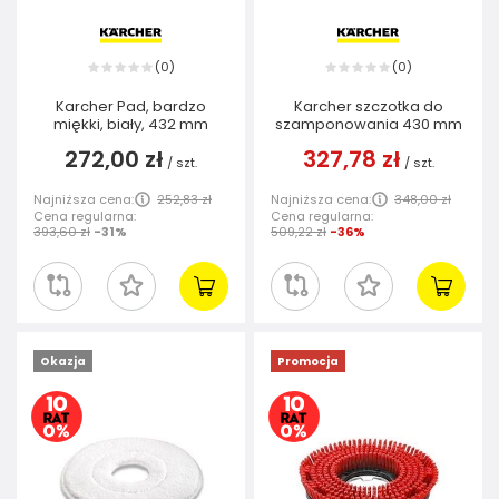
0
0
(
)
(
)
Karcher Pad, bardzo
Karcher szczotka do
miękki, biały, 432 mm
szamponowania 430 mm
272,00 zł
327,78 zł
/
szt.
/
szt.
Najniższa cena:
252,83 zł
Najniższa cena:
348,00 zł
Cena regularna:
Cena regularna:
393,60 zł
-31%
509,22 zł
-36%
Okazja
Promocja