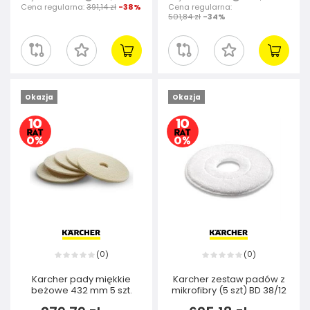
Cena regularna:
391,14 zł
-38%
Cena regularna:
501,84 zł
-34%
Okazja
Okazja
0
0
(
)
(
)
Karcher pady miękkie
Karcher zestaw padów z
beżowe 432 mm 5 szt.
mikrofibry (5 szt) BD 38/12