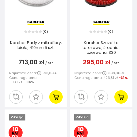
0
0
(
)
(
)
Karcher Pady z mikrofibry,
Karcher Szczotka
białe, 410mm 5 szt.
tarczowa, średnia,
czerwona, 330
713,00 zł
295,00 zł
/
szt.
/
szt.
Najniższa cena:
713,00 zł
Najniższa cena:
309,00 zł
Cena regularna:
Cena regularna:
426,81 zł
-31%
1 113,15 zł
-36%
Okazja
Okazja