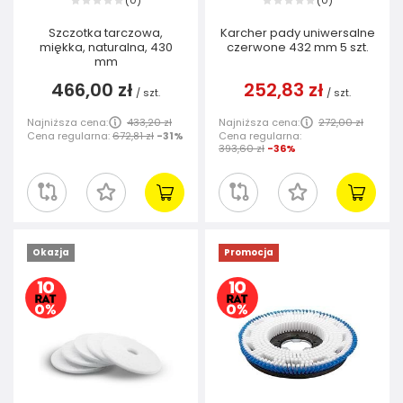
0
0
(
)
(
)
Szczotka tarczowa,
Karcher pady uniwersalne
miękka, naturalna, 430
czerwone 432 mm 5 szt.
mm
466,00 zł
252,83 zł
/
szt.
/
szt.
Najniższa cena:
433,20 zł
Najniższa cena:
272,00 zł
Cena regularna:
672,81 zł
-31%
Cena regularna:
393,60 zł
-36%
Okazja
Promocja