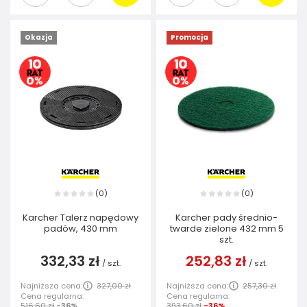
Okazja
Promocja
0
0
(
)
(
)
Karcher Talerz napędowy
Karcher pady średnio-
padów, 430 mm
twarde zielone 432 mm 5
szt.
332,33 zł
252,83 zł
/
szt.
/
szt.
Najniższa cena:
327,00 zł
Najniższa cena:
257,30 zł
Cena regularna:
Cena regularna:
516,60 zł
-36%
393,60 zł
-36%