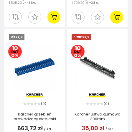
1 525,20 zł
-36%
1 709,70 zł
-38%
Okazja
Promocja
0
0
(
)
(
)
Karcher grzebień
Karcher Listwa gumowa
prowadzący niebieski
300mm
663,72 zł
35,00 zł
/
szt.
/
szt.