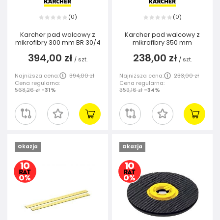
0
0
(
)
(
)
Karcher pad walcowy z
Karcher pad walcowy z
mikrofibry 300 mm BR 30/4
mikrofibry 350 mm
394,00 zł
238,00 zł
/
szt.
/
szt.
Najniższa cena:
394,00 zł
Najniższa cena:
233,00 zł
Cena regularna:
Cena regularna:
568,26 zł
-31%
359,16 zł
-34%
Okazja
Okazja