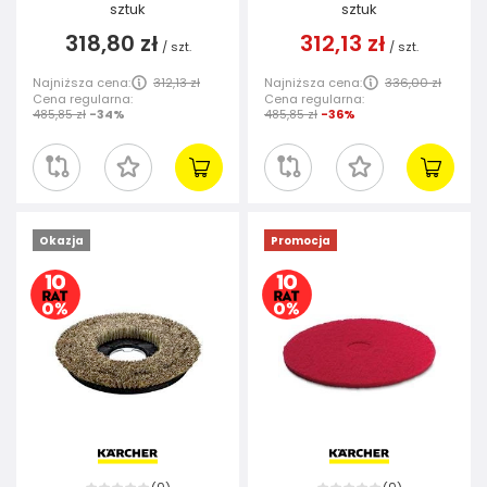
sztuk
sztuk
318,80 zł
312,13 zł
/
szt.
/
szt.
Najniższa cena:
312,13 zł
Najniższa cena:
336,00 zł
Cena regularna:
Cena regularna:
485,85 zł
-34%
485,85 zł
-36%
Okazja
Promocja