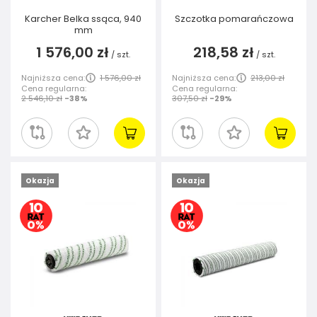
Karcher Belka ssąca, 940
Szczotka pomarańczowa
mm
1 576,00 zł
218,58 zł
/
szt.
/
szt.
Najniższa cena:
1 576,00 zł
Najniższa cena:
213,00 zł
Cena regularna:
Cena regularna:
2 546,10 zł
-38%
307,50 zł
-29%
Okazja
Okazja