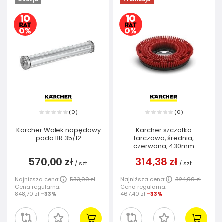
0
0
(
)
(
)
Karcher Wałek napędowy
Karcher szczotka
pada BR 35/12
tarczowa, średnia,
czerwona, 430mm
570,00 zł
314,38 zł
/
szt.
/
szt.
Najniższa cena:
533,00 zł
Najniższa cena:
324,00 zł
Cena regularna:
Cena regularna:
848,70 zł
-33%
467,40 zł
-33%