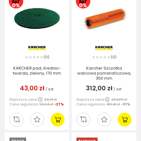
0
0
(
)
(
)
KARCHER pad, średnio-
Karcher Szczotka
twarda, zielony, 170 mm
walcowa pomarańczowa,
350 mm
43,00 zł
312,00 zł
/
szt.
/
szt.
Najniższa cena:
53,14 zł
Najniższa cena:
294,20 zł
Cena regularna:
59,04 zł
-27%
Cena regularna:
451,41 zł
-31%
Okazja
Promocja