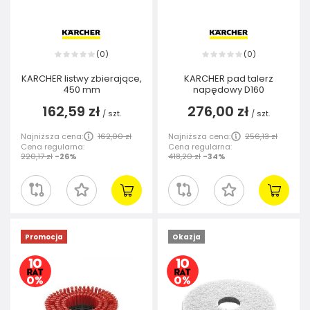
0
0
(
)
(
)
KARCHER listwy zbierające,
KARCHER pad talerz
450 mm
napędowy D160
162,59 zł
276,00 zł
/
szt.
/
szt.
Najniższa cena:
162,00 zł
Najniższa cena:
256,13 zł
Cena regularna:
Cena regularna:
220,17 zł
-26%
418,20 zł
-34%
Promocja
Okazja