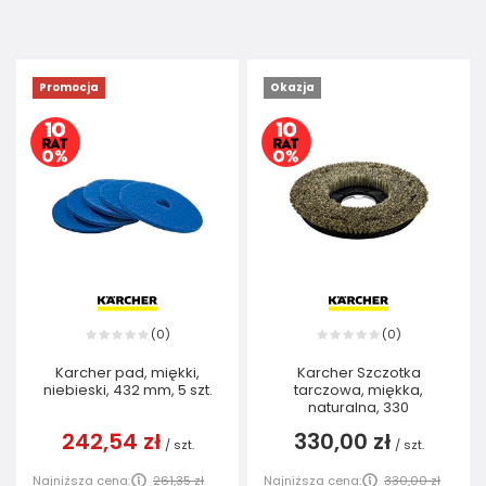
Promocja
Okazja
0
0
(
)
(
)
Karcher pad, miękki,
Karcher Szczotka
niebieski, 432 mm, 5 szt.
tarczowa, miękka,
naturalna, 330
242,54 zł
330,00 zł
/
szt.
/
szt.
Najniższa cena:
261,35 zł
Najniższa cena:
330,00 zł