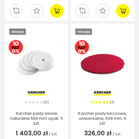
Okazja
Okazja
0
1
(
)
(
)
Karcher pady włosie
Karcher pady tarczowe,
naturalne 500 mm opak. 5
uniwersalne, 508 mm, 5
szt.
szt.
1 403,00 zł
326,00 zł
/
szt.
/
szt.