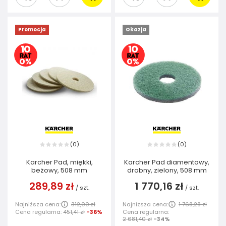
Promocja
Okazja
0
0
(
)
(
)
Karcher Pad, miękki,
Karcher Pad diamentowy,
beżowy, 508 mm
drobny, zielony, 508 mm
289,89 zł
1 770,16 zł
/
szt.
/
szt.
Najniższa cena:
312,00 zł
Najniższa cena:
1 768,28 zł
Cena regularna:
451,41 zł
-36%
Cena regularna:
2 681,40 zł
-34%