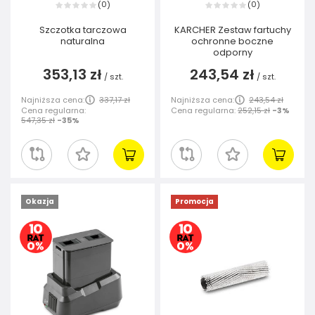
0
0
(
)
(
)
Szczotka tarczowa
KARCHER Zestaw fartuchy
naturalna
ochronne boczne
odporny
353,13 zł
243,54 zł
/
szt.
/
szt.
Najniższa cena:
337,17 zł
Najniższa cena:
243,54 zł
Cena regularna:
Cena regularna:
252,15 zł
-3%
547,35 zł
-35%
Okazja
Promocja