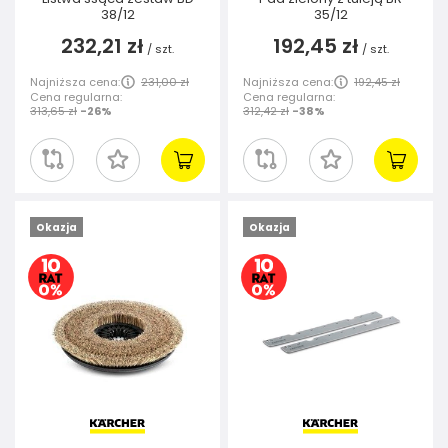
38/12
35/12
232,21 zł
192,45 zł
/
szt.
/
szt.
Najniższa cena:
231,00 zł
Najniższa cena:
192,45 zł
Cena regularna:
Cena regularna:
313,65 zł
-26%
312,42 zł
-38%
Okazja
Okazja