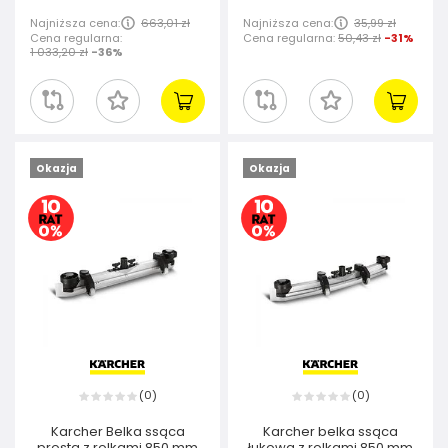
Najniższa cena:
663,01 zł
Najniższa cena:
35,99 zł
Cena regularna:
Cena regularna:
50,43 zł
-31%
1 033,20 zł
-36%
Okazja
Okazja
0
0
(
)
(
)
Karcher Belka ssąca
Karcher belka ssąca
prosta z rolkami 850 mm
łukowa z rolkami 850 mm