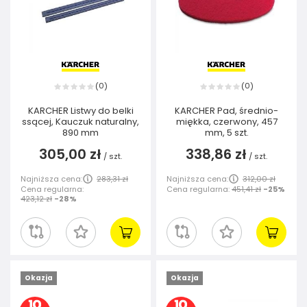
0
0
(
)
(
)
KARCHER Listwy do belki
KARCHER Pad, średnio-
ssącej, Kauczuk naturalny,
miękka, czerwony, 457
890 mm
mm, 5 szt.
305,00 zł
338,86 zł
/
szt.
/
szt.
Najniższa cena:
283,31 zł
Najniższa cena:
312,00 zł
Cena regularna:
Cena regularna:
451,41 zł
-25%
423,12 zł
-28%
Okazja
Okazja