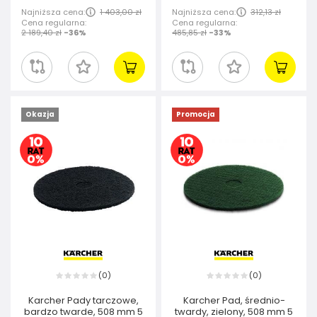
Najniższa cena:
1 403,00 zł
Najniższa cena:
312,13 zł
Cena regularna:
Cena regularna:
2 189,40 zł
-36%
485,85 zł
-33%
Okazja
Promocja
0
0
(
)
(
)
Karcher Pady tarczowe,
Karcher Pad, średnio-
bardzo twarde, 508 mm 5
twardy, zielony, 508 mm 5