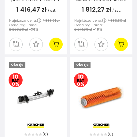
1 416,47 zł
1 812,27 zł
/
szt.
/
szt.
Najniższa cena:
1 385,01 zł
Najniższa cena:
1 536,50 zł
Cena regularna:
Cena regularna:
2 226,30 zł
-36%
2 214,00 zł
-18%
Okazja
Okazja
0
0
(
)
(
)