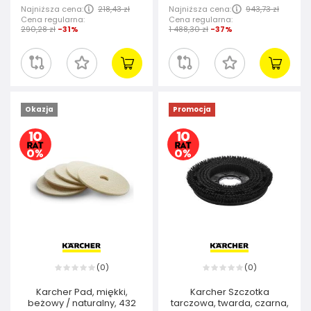
Najniższa cena:
218,43 zł
Najniższa cena:
943,73 zł
Cena regularna:
Cena regularna:
290,28 zł
-31%
1 488,30 zł
-37%
Okazja
Promocja
0
0
(
)
(
)
Karcher Pad, miękki,
Karcher Szczotka
beżowy / naturalny, 432
tarczowa, twarda, czarna,