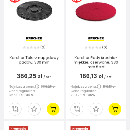
0
0
(
)
(
)
Karcher Talerz napędowy
Karcher Pady średnio-
padów, 330 mm
miękkie, czerwone, 330
mm 5 szt
386,25 zł
186,13 zł
/
szt.
/
szt.
Najniższa cena:
386,25 zł
Najniższa cena:
186,13 zł
Cena regularna:
Cena regularna:
627,30 zł
-38%
290,28 zł
-36%
Promocja
Promocja