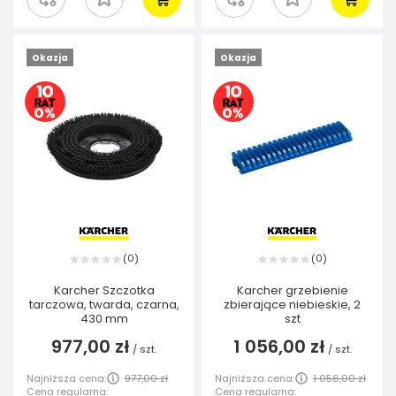
Okazja
Okazja
0
0
(
)
(
)
Karcher Szczotka
Karcher grzebienie
tarczowa, twarda, czarna,
zbierające niebieskie, 2
430 mm
szt
977,00 zł
1 056,00 zł
/
szt.
/
szt.
Najniższa cena:
977,00 zł
Najniższa cena:
1 056,00 zł
Cena regularna:
Cena regularna: