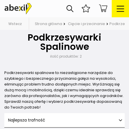
Strona główna
Cięcie i przecinanie
Podkrzesy
Wstecz
Podkrzesywarki
Spalinowe
ilość produktów:
2
Podkrzesywarki spalinowe to niezastąpione narzędzie do
szybkiego i bezpiecznego przycinania gałęzi na wysokości,
eliminując problem trudno dostępnych miejsc. Wyróżniają się
dużą mocą i mobilnością, dzięki czemu idealnie sprawdzą się
zarówno dla profesjonalistów, jak i wymagających ogrodników.
Sprawdź naszą ofertę i wybierz podkrzesywarkę dopasowaną
do Twoich potrzeb!
Najlepsza trafność