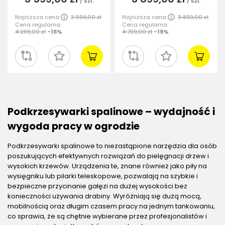
/
szt.
/
szt.
Najniższa cena:
3 599,00 zł
Najniższa cena:
3 899,00 zł
Cena regularna:
Cena regularna:
4 299,00 zł
-16%
4 799,00 zł
-19%
Podkrzesywarki spalinowe – wydajność i
wygoda pracy w ogrodzie
Podkrzesywarki spalinowe to niezastąpione narzędzia dla osób
poszukujących efektywnych rozwiązań do pielęgnacji drzew i
wysokich krzewów. Urządzenia te, znane również jako piły na
wysięgniku lub pilarki teleskopowe, pozwalają na szybkie i
bezpieczne przycinanie gałęzi na dużej wysokości bez
konieczności używania drabiny. Wyróżniają się dużą mocą,
mobilnością oraz długim czasem pracy na jednym tankowaniu,
co sprawia, że są chętnie wybierane przez profesjonalistów i