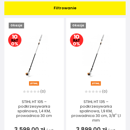
Filtrowanie
Okazja
Okazja
0
0
(
)
(
)
STIHL HT 105 –
STIHL HT 135 –
podkrzesywarka
podkrzesywarka
spalinowa, 1,4 KM,
spalinowa, 1,9 KM,
prowadnica 30 cm
prowadnica 30 cm, 3/8" 1,1
mm
3 599,00 zł
3 899,00 zł