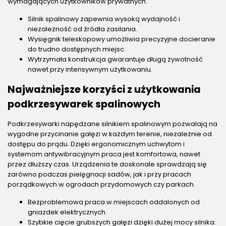
wymagających użytkowników prywatnych.
Silnik spalinowy zapewnia wysoką wydajność i
niezależność od źródła zasilania.
Wysięgnik teleskopowy umożliwia precyzyjne docieranie
do trudno dostępnych miejsc.
Wytrzymała konstrukcja gwarantuje długą żywotność
nawet przy intensywnym użytkowaniu.
Najważniejsze korzyści z użytkowania
podkrzesywarek spalinowych
Podkrzesywarki napędzane silnikiem spalinowym pozwalają na
wygodne przycinanie gałęzi w każdym terenie, niezależnie od
dostępu do prądu. Dzięki ergonomicznym uchwytom i
systemom antywibracyjnym praca jest komfortowa, nawet
przez dłuższy czas. Urządzenia te doskonale sprawdzają się
zarówno podczas pielęgnacji sadów, jak i przy pracach
porządkowych w ogrodach przydomowych czy parkach.
Bezproblemowa praca w miejscach oddalonych od
gniazdek elektrycznych.
Szybkie cięcie grubszych gałęzi dzięki dużej mocy silnika.