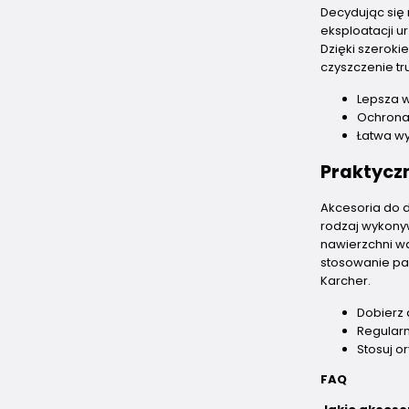
Decydując się 
eksploatacji u
Dzięki szeroki
czyszczenie tr
Lepsza w
Ochrona
Łatwa w
Praktycz
Akcesoria do 
rodzaj wykony
nawierzchni w
stosowanie pa
Karcher.
Dobierz
Regularni
Stosuj o
FAQ