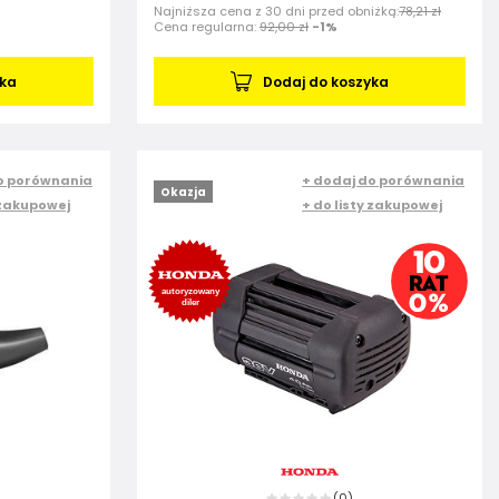
Najniższa cena z 30 dni przed obniżką:
78,21 zł
Cena regularna:
92,00 zł
-1%
yka
Dodaj do koszyka
o porównania
+ dodaj do porównania
Okazja
 zakupowej
+ do listy zakupowej
0
(
)