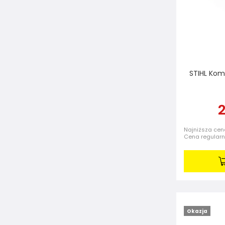
STIHL Kom
2
Najniższa cena
Cena regular
Okazja