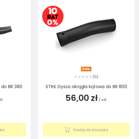
0
(
)
 do BR 380
STIHL Dysza okrągła kątowa do BR 800
56,00 zł
zt.
/
szt.
yka
Dodaj do koszyka