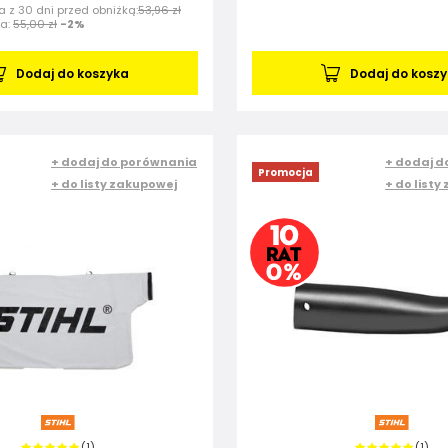
 z 30 dni przed obniżką:
53,96 zł
na:
55,00 zł
-2%
Dodaj do koszyka
Dodaj do kosz
+ dodaj do porównania
+ dodaj d
Promocja
+ do listy zakupowej
+ do listy
1
1
(
)
(
)