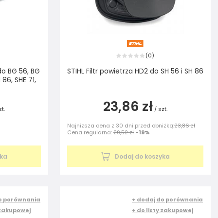
0
(
)
do BG 56, BG
STIHL Filtr powietrza HD2 do SH 56 i SH 86
 86, SHE 71,
23,86 zł
zt.
/
szt.
Najniższa cena z 30 dni przed obniżką:
23,86 zł
Cena regularna:
29,52 zł
-19%
yka
Dodaj do koszyka
o porównania
+ dodaj do porównania
 zakupowej
+ do listy zakupowej