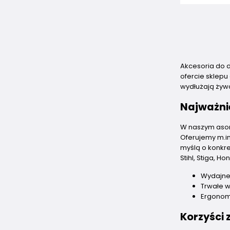
Akcesoria do 
ofercie sklepu
wydłużają żyw
Najważni
W naszym asor
Oferujemy m.in
myślą o konkr
Stihl, Stiga, 
Wydajne 
Trwałe w
Ergonom
Korzyści