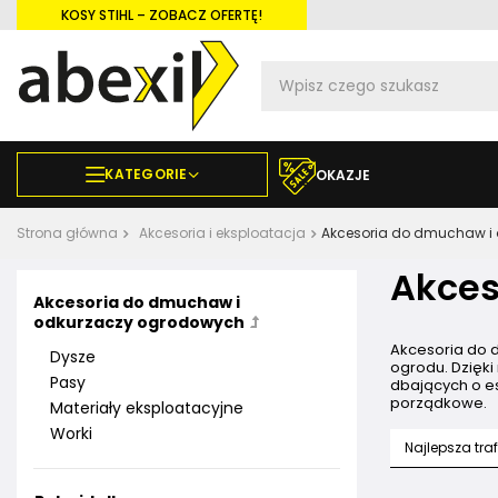
KOSY STIHL – ZOBACZ OFERTĘ!
KATEGORIE
OKAZJE
Strona główna
Akcesoria i eksploatacja
Akcesoria do dmuchaw i
Akces
Akcesoria do dmuchaw i
odkurzaczy ogrodowych
Akcesoria do d
Dysze
ogrodu. Dzięk
Pasy
dbających o es
porządkowe.
Materiały eksploatacyjne
Worki
Najlepsza tra