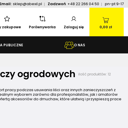
Email:
sklep@abexil.pl
Zadzwoń
+48 22 266 04 50
pn-pt 9-17
ty zakupowe
Porównywarka
Zaloguj się
0,00 zł
A PUBLICZNE
O NAS
aczy ogrodowych
ilość produktów:
12
rt pracy podczas usuwania liści oraz innych zanieczyszczeń z
ealnym wyborem zarówno dla profesjonalistów, jak i amatorów
fertą akcesoriów do dmuchaw, które ułatwią i przyspieszą prace