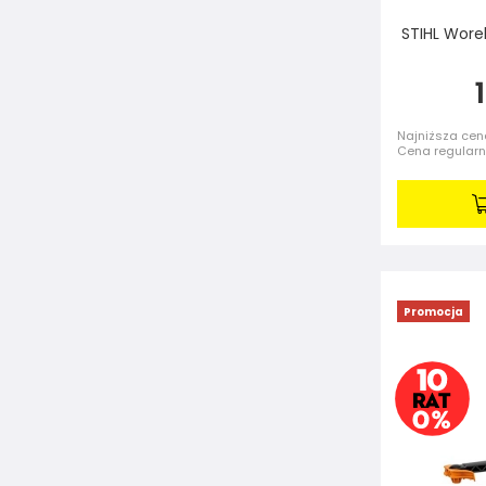
STIHL Wore
Najniższa cena
Cena regular
Promocja