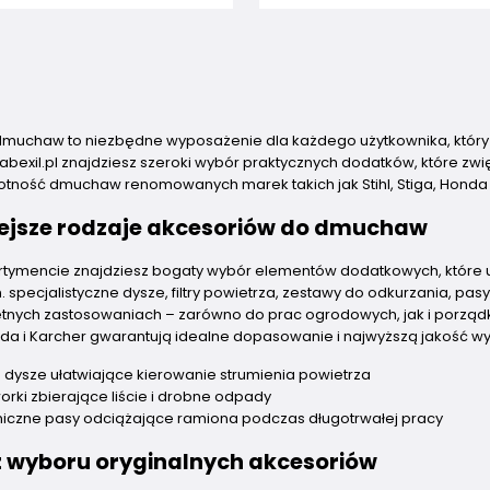
dmuchaw to niezbędne wyposażenie dla każdego użytkownika, który
 abexil.pl znajdziesz szeroki wybór praktycznych dodatków, które zw
otność dmuchaw renomowanych marek takich jak Stihl, Stiga, Honda 
ejsze rodzaje akcesoriów do dmuchaw
tymencie znajdziesz bogaty wybór elementów dodatkowych, które 
. specjalistyczne dysze, filtry powietrza, zestawy do odkurzania, pas
etnych zastosowaniach – zarówno do prac ogrodowych, jak i porzą
Honda i Karcher gwarantują idealne dopasowanie i najwyższą jakość w
dysze ułatwiające kierowanie strumienia powietrza
orki zbierające liście i drobne odpady
iczne pasy odciążające ramiona podczas długotrwałej pracy
 z wyboru oryginalnych akcesoriów