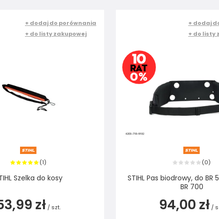
+ dodaj do porównania
+ dodaj d
+ do listy zakupowej
+ do listy
1
0
(
)
(
)
TIHL Szelka do kosy
STIHL Pas biodrowy, do BR 5
BR 700
53,99 zł
94,00 zł
/
szt.
/
s