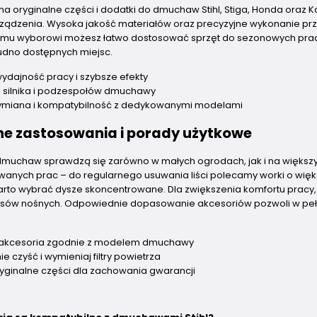
na oryginalne części i dodatki do dmuchaw Stihl, Stiga, Honda oraz
rządzenia. Wysoka jakość materiałów oraz precyzyjne wykonanie prz
emu wyborowi możesz łatwo dostosować sprzęt do sezonowych prac lu
udno dostępnych miejsc.
ydajność pracy i szybsze efekty
 silnika i podzespołów dmuchawy
ymiana i kompatybilność z dedykowanymi modelami
ne zastosowania i porady użytkowe
dmuchaw sprawdzą się zarówno w małych ogrodach, jak i na większ
wanych prac – do regularnego usuwania liści polecamy worki o więk
arto wybrać dysze skoncentrowane. Dla zwiększenia komfortu pracy
sów nośnych. Odpowiednie dopasowanie akcesoriów pozwoli w pełni w
 akcesoria zgodnie z modelem dmuchawy
e czyść i wymieniaj filtry powietrza
ryginalne części dla zachowania gwarancji