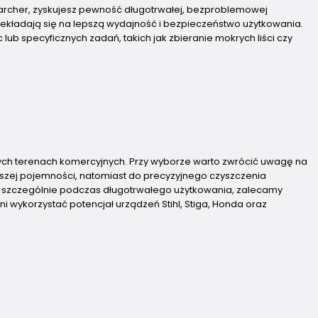
 Karcher, zyskujesz pewność długotrwałej, bezproblemowej
ekładają się na lepszą wydajność i bezpieczeństwo użytkowania.
b specyficznych zadań, takich jak zbieranie mokrych liści czy
ych terenach komercyjnych. Przy wyborze warto zwrócić uwagę na
szej pojemności, natomiast do precyzyjnego czyszczenia
, szczególnie podczas długotrwałego użytkowania, zalecamy
ykorzystać potencjał urządzeń Stihl, Stiga, Honda oraz