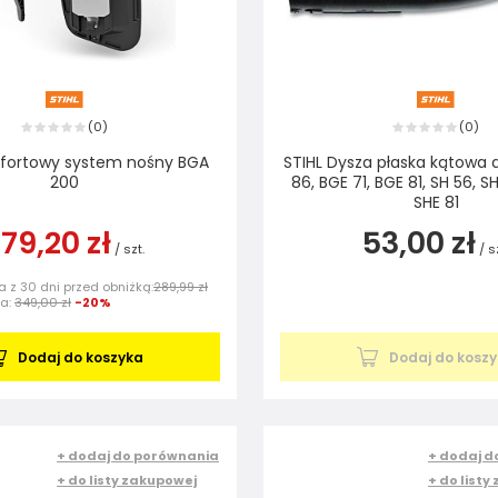
0
0
(
)
(
)
fortowy system nośny BGA
STIHL Dysza płaska kątowa 
200
86, BGE 71, BGE 81, SH 56, SH
SHE 81
79,20 zł
53,00 zł
/
szt.
/
s
 z 30 dni przed obniżką:
289,99 zł
na:
349,00 zł
-20%
Dodaj do koszyka
Dodaj do kosz
+ dodaj do porównania
+ dodaj d
+ do listy zakupowej
+ do listy