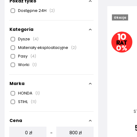
Pokaż tylko
Dostępne 24H
2
Okazja
Kategoria
Dysze
4
Materiały eksploatacyjne
2
Pasy
4
Worki
1
Marka
HONDA
1
STIHL
11
S
Cena
zł
zł
-