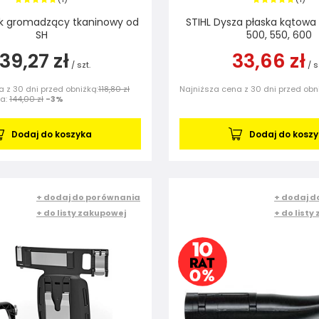
k gromadzący tkaninowy od
STIHL Dysza płaska kątowa 
SH
500, 550, 600
139,27 zł
33,66 zł
/
szt.
/
s
 z 30 dni przed obniżką:
118,80 zł
Najniższa cena z 30 dni przed obn
na:
144,00 zł
-3%
Dodaj do koszyka
Dodaj do kosz
+ dodaj do porównania
+ dodaj d
+ do listy zakupowej
+ do listy