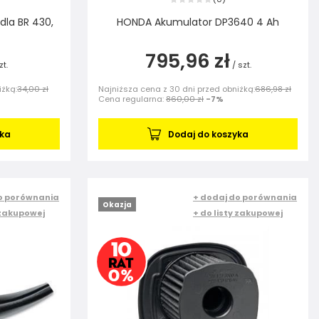
dla BR 430,
HONDA Akumulator DP3640 4 Ah
795,96 zł
zt.
/
szt.
iżką:
34,00 zł
Najniższa cena z 30 dni przed obniżką:
686,98 zł
Cena regularna:
860,00 zł
-7%
yka
Dodaj do koszyka
o porównania
+ dodaj do porównania
Okazja
 zakupowej
+ do listy zakupowej