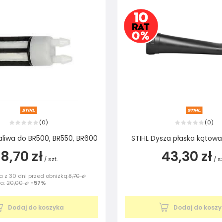
0
0
(
)
(
)
 paliwa do BR500, BR550, BR600
STIHL Dysza płaska kątowa
8,70 zł
43,30 zł
/
szt.
/
s
 z 30 dni przed obniżką:
8,70 zł
na:
20,00 zł
-57%
Dodaj do koszyka
Dodaj do kosz