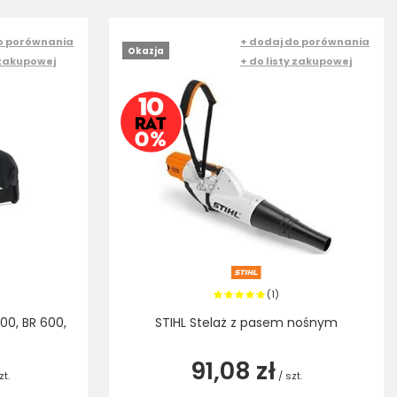
o porównania
+ dodaj do porównania
Okazja
 zakupowej
+ do listy zakupowej
1
(
)
00, BR 600,
STIHL Stelaż z pasem nośnym
91,08 zł
zt.
/
szt.