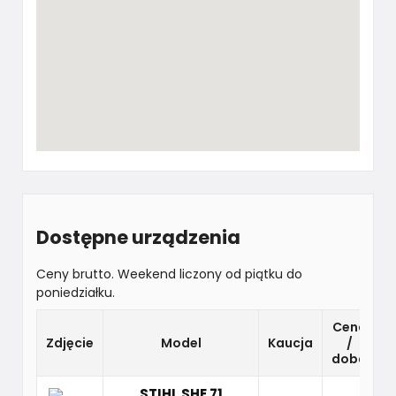
Dostępne urządzenia
Ceny brutto. Weekend liczony od piątku do
poniedziałku.
Cena
Zdjęcie
Model
Kaucja
/
w
doba
STIHL SHE 71