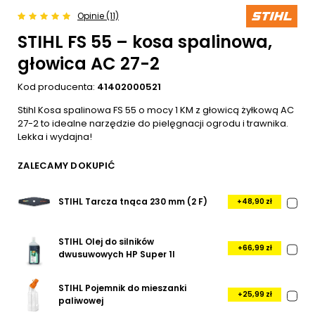
Opinie (11)
STIHL FS 55 – kosa spalinowa,
głowica AC 27-2
Kod producenta:
41402000521
Stihl Kosa spalinowa FS 55 o mocy 1 KM z głowicą żyłkową AC
27-2 to idealne narzędzie do pielęgnacji ogrodu i trawnika.
Lekka i wydajna!
ZALECAMY DOKUPIĆ
STIHL Tarcza tnąca 230 mm (2 F)
+48,90 zł
STIHL Olej do silników
+66,99 zł
dwusuwowych HP Super 1l
STIHL Pojemnik do mieszanki
+25,99 zł
paliwowej