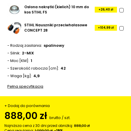
Osłona nakrętki (kielich) 10 mm do
+26,40 zł
kos STIHL FS
STIHL Nauszniki przeciwhałasowe
+104,99 zł
CONCEPT 28
- Rodzaj zasilania
spalinowy
- Silnik
2-MIX
- Moc [KM]
1
- Szerokość robocza [cm]
42
- Waga [kg]
4,9
Pełna specyfikacja
+ Dodaj do porównania
888,00 zł
brutto
/
szt.
Najniższa cena z 30 dni przed obniżką:
888,00 zł
Cena regularna:
1 099,00 zł
-19%