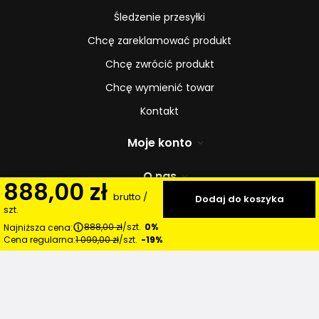
Śledzenie przesyłki
Chcę zareklamować produkt
Chcę zwrócić produkt
Chcę wymienić towar
Kontakt
Moje konto
O nas
888,00 zł
brutto
/
Dodaj do koszyka
Strona główna
szt.
888,00 zł
/
szt.
0%
Najniższa cena:
Cena regularna:
1 099,00 zł
/
szt.
-19%
W sklepie prezentujemy ceny brutto (z VAT).
Stawki VAT dla
konsumentów z kraju:
Polska
.