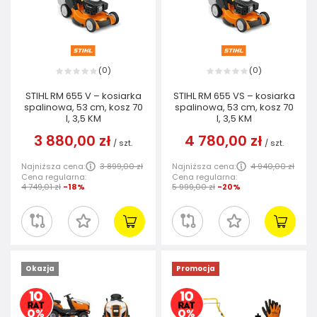
0
0
(
)
(
)
STIHL RM 655 V – kosiarka
STIHL RM 655 VS – kosiarka
spalinowa, 53 cm, kosz 70
spalinowa, 53 cm, kosz 70
l, 3,5 KM
l, 3,5 KM
3 880,00 zł
4 780,00 zł
/
szt.
/
szt.
Najniższa cena:
3 899,00 zł
Najniższa cena:
4 940,00 zł
Cena regularna:
Cena regularna:
4 749,01 zł
-18%
5 999,00 zł
-20%
Okazja
Promocja