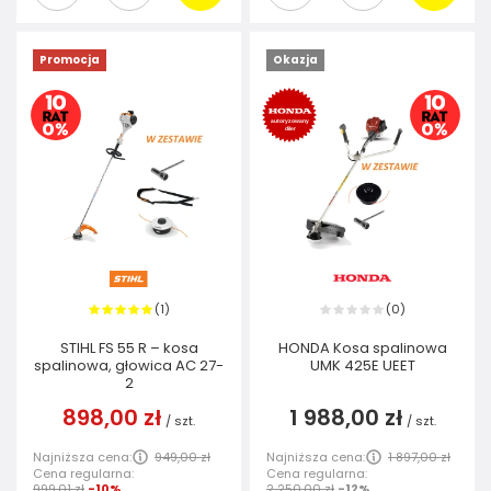
Promocja
Okazja
1
0
(
)
(
)
STIHL FS 55 R – kosa
HONDA Kosa spalinowa
spalinowa, głowica AC 27-
UMK 425E UEET
2
898,00 zł
1 988,00 zł
/
szt.
/
szt.
Najniższa cena:
949,00 zł
Najniższa cena:
1 897,00 zł
Cena regularna:
Cena regularna:
999,01 zł
-10%
2 250,00 zł
-12%