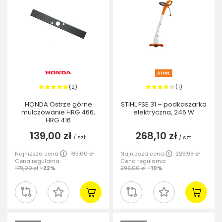
2
1
(
)
(
)
HONDA Ostrze górne
STIHL FSE 31 – podkaszarka
mulczowanie HRG 466,
elektryczna, 245 W
HRG 416
139,00 zł
268,10 zł
/
szt.
/
szt.
Najniższa cena:
139,00 zł
Najniższa cena:
229,99 zł
Cena regularna:
Cena regularna:
179,00 zł
-22%
299,00 zł
-10%