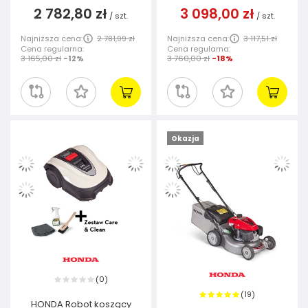
2 782,80 zł
3 098,00 zł
/
szt.
/
szt.
Najniższa cena:
2 781,99 zł
Najniższa cena:
3 117,51 zł
Cena regularna:
Cena regularna:
3 165,00 zł
-12%
3 760,00 zł
-18%
Okazja
0
(
)
19
(
)
HONDA Robot koszący