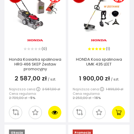
0
1
(
)
(
)
Honda Kosiarka spalinowa
HONDA Kosa spalinowa
HRG 466 SKEP Zestaw
UMK 435 LEET
promocyjny
2 587,00 zł
1 900,00 zł
/
szt.
/
szt.
Najniższa cena:
2 587,00 zł
Najniższa cena:
1 899,00 zł
Cena regularna:
Cena regularna:
2 709,00 zł
-5%
2 250,00 zł
-16%
Okazja
Promocja