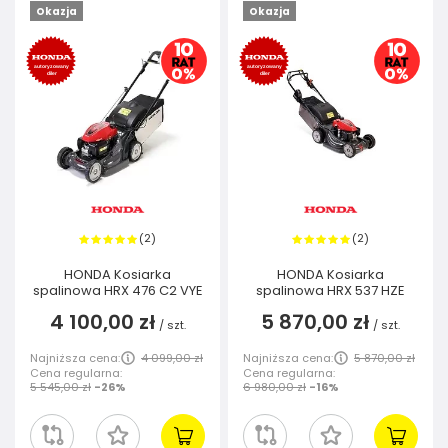
Okazja
Okazja
2
2
(
)
(
)
HONDA Kosiarka
HONDA Kosiarka
spalinowa HRX 476 C2 VYE
spalinowa HRX 537 HZE
4 100,00 zł
5 870,00 zł
/
szt.
/
szt.
Najniższa cena:
4 099,00 zł
Najniższa cena:
5 870,00 zł
Cena regularna:
Cena regularna:
5 545,00 zł
-26%
6 980,00 zł
-16%