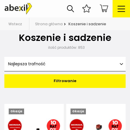
Strona główna
Koszenie i sadzenie
Wstecz
Koszenie i sadzenie
ilość produktów:
853
Najlepsza trafność
Filtrowanie
Okazja
Okazja