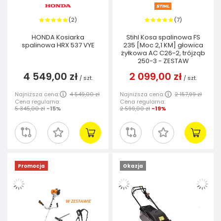
2
7
(
)
(
)
HONDA Kosiarka
Stihl Kosa spalinowa FS
spalinowa HRX 537 VYE
235 [Moc 2,1 KM] głowica
żyłkowa AC C26-2, trójząb
250-3 - ZESTAW
4 549,00 zł
2 099,00 zł
/
szt.
/
szt.
Najniższa cena:
4 549,00 zł
Najniższa cena:
2 157,99 zł
Cena regularna:
Cena regularna:
5 345,00 zł
-15%
2 599,00 zł
-19%
Promocja
Okazja