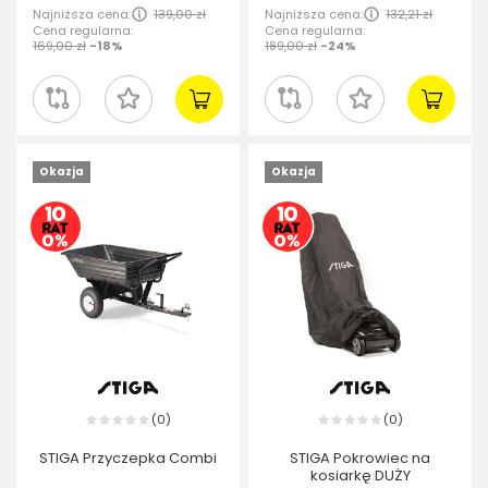
Najniższa cena:
139,00 zł
Najniższa cena:
132,21 zł
Cena regularna:
Cena regularna:
169,00 zł
-18%
189,00 zł
-24%
Okazja
Okazja
0
0
(
)
(
)
STIGA Przyczepka Combi
STIGA Pokrowiec na
kosiarkę DUŻY