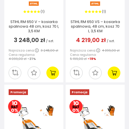
1
1
(
)
(
)
STIHL RM 650 V – kosiarka
STIHL RM 650 VS – kosiarka
spalinowa 48 cm, kosz 70 l,
spalinowa, 48 cm, kosz 70
3,5 KM
l, 3,5 KM
3 248,00 zł
4 219,00 zł
/
szt.
/
szt.
Najniższa cena:
3 248,00 zł
Najniższa cena:
4 399,00 zł
Cena regularna:
Cena regularna:
4 099,00 zł
-21%
5 199,00 zł
-19%
Promocja
Promocja