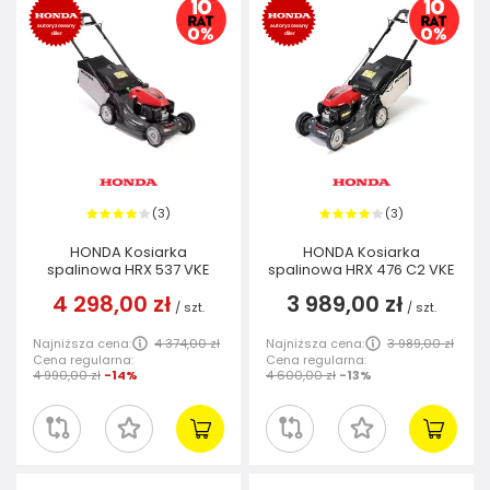
3
3
(
)
(
)
HONDA Kosiarka
HONDA Kosiarka
spalinowa HRX 537 VKE
spalinowa HRX 476 C2 VKE
4 298,00 zł
3 989,00 zł
/
szt.
/
szt.
Najniższa cena:
4 374,00 zł
Najniższa cena:
3 989,00 zł
Cena regularna:
Cena regularna:
4 990,00 zł
-14%
4 600,00 zł
-13%