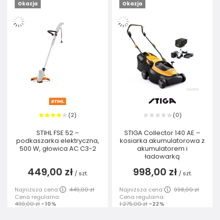
Okazja
Okazja
2
0
(
)
(
)
STIHL FSE 52 –
STIGA Collector 140 AE –
podkaszarka elektryczna,
kosiarka akumulatorowa z
500 W, głowica AC C3-2
akumulatorem i
ładowarką
449,00 zł
998,00 zł
/
szt.
/
szt.
Najniższa cena:
449,00 zł
Najniższa cena:
998,00 zł
Cena regularna:
Cena regularna:
499,00 zł
-10%
1 275,00 zł
-22%