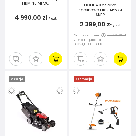
HRM 40 MIIMO
HONDA Kosiarka
spalinowa HRG 466 C1
SKEP
4 990,00 zł
/
szt.
2 399,00 zł
/
szt.
Najniższa cena:
2 399,00 zł
Cena regularna:
3 054,00 zł
-21%
Okazja
Promocja