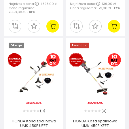
Najniższa cena:
1 898,00 zł
Najniższa cena:
139,00 zł
Cena regularna:
Cena regularna:
179,00 zł
-17%
2 150,00 zł
-10%
Okazja
Promocja
0
0
(
)
(
)
HONDA Kosa spalinowa
HONDA Kosa spalinowa
UMK 450E UEET
UMK 450E XEET