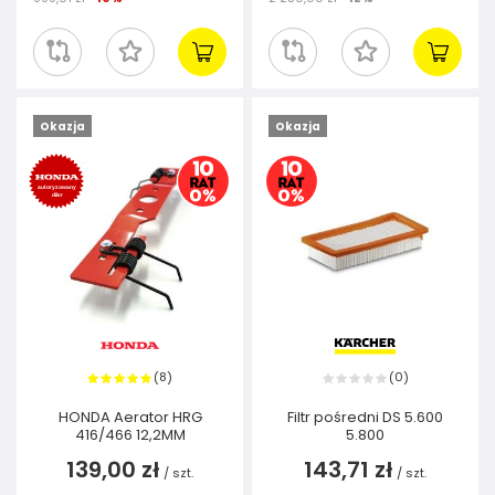
Okazja
Okazja
8
0
(
)
(
)
HONDA Aerator HRG
Filtr pośredni DS 5.600
416/466 12,2MM
5.800
139,00 zł
143,71 zł
/
szt.
/
szt.