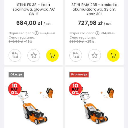
STIHL FS 38 – kosa
STIHL RMA 235 – kosiarka
spalinowa, głowica AC
akumulatorowa, 33 cm,
C6-2
kosz 30 l
684,00 zł
727,98 zł
/
szt.
/
szt.
Najniższa cena:
682,00 zł
Najniższa cena:
714,00 zł
Cena regularna:
Cena regularna:
849,00 zł
-19%
969,00 zł
-25%
Okazja
Promocja