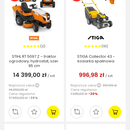
2
10
(
)
(
)
STIHL RT 5097 Z – traktor
STIGA Collector 43 -
ogrodowy, hydrostat, szer.
kosiarka spalinowa
95 cm
14 399,00 zł
996,98 zł
/
szt.
/
szt.
Najniższa cena:
Najniższa cena:
997,99 zł
14 399,00 zł
Cena regularna:
Cena regularna:
1 249,00 zł
-20%
17 990,00 zł
-20%