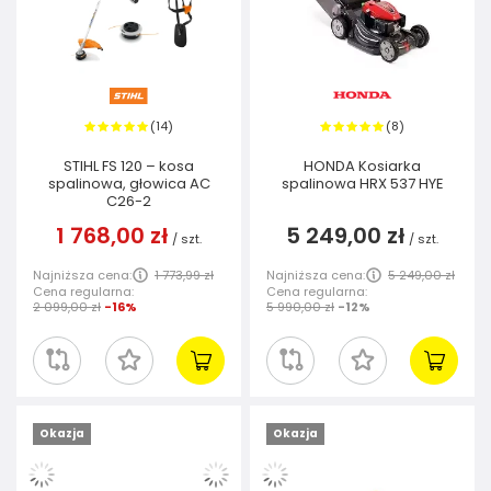
14
8
(
)
(
)
STIHL FS 120 – kosa
HONDA Kosiarka
spalinowa, głowica AC
spalinowa HRX 537 HYE
C26-2
1 768,00 zł
5 249,00 zł
/
szt.
/
szt.
Najniższa cena:
1 773,99 zł
Najniższa cena:
5 249,00 zł
Cena regularna:
Cena regularna:
2 099,00 zł
-16%
5 990,00 zł
-12%
Okazja
Okazja