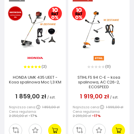
2
0
(
)
(
)
HONDA UMK 435 UEET -
STIHL FS 94 C-E – kosa
Kosa spalinowa Moc 1,3 KM
spalinowa, AC C26-2,
ECOSPEED
1 859,00 zł
1 919,00 zł
/
szt.
/
szt.
Najniższa cena:
1 859,00 zł
Najniższa cena:
1 999,00 zł
Cena regularna:
Cena regularna:
2 250,00 zł
-17%
2 299,00 zł
-17%