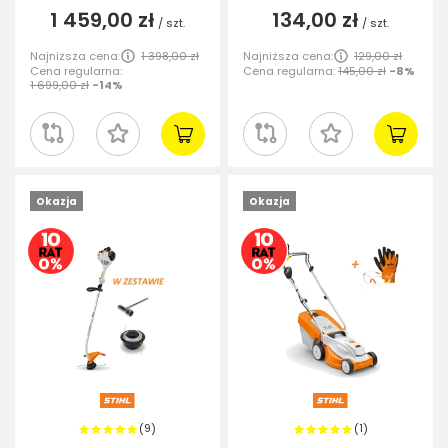
1 459,00 zł
134,00 zł
/
szt.
/
szt.
Najniższa cena:
1 398,00 zł
Najniższa cena:
129,00 zł
Cena regularna:
Cena regularna:
145,00 zł
-8%
1 699,00 zł
-14%
Okazja
Okazja
9
1
(
)
(
)