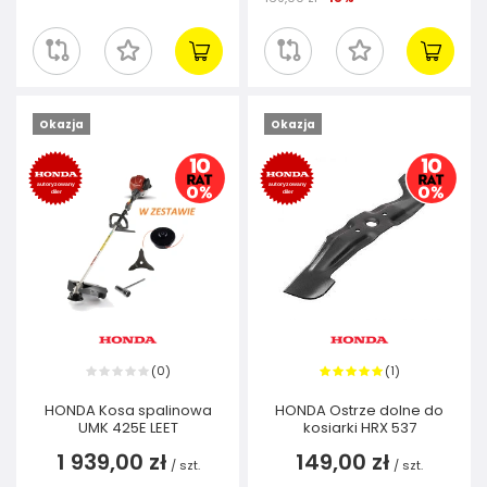
Okazja
Okazja
0
1
(
)
(
)
HONDA Kosa spalinowa
HONDA Ostrze dolne do
UMK 425E LEET
kosiarki HRX 537
1 939,00 zł
149,00 zł
/
szt.
/
szt.