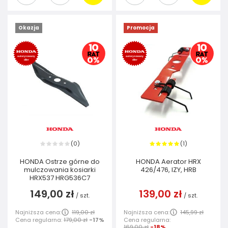
Okazja
Promocja
0
1
(
)
(
)
HONDA Ostrze górne do
HONDA Aerator HRX
mulczowania kosiarki
426/476, IZY, HRB
HRX537 HRG536C7
149,00 zł
139,00 zł
/
szt.
/
szt.
Najniższa cena:
119,00 zł
Najniższa cena:
145,99 zł
Cena regularna:
179,00 zł
-17%
Cena regularna:
169,00 zł
-18%