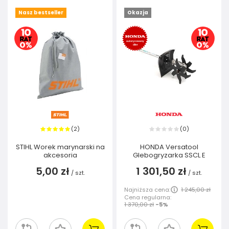
Nasz bestseller
Okazja
2
0
(
)
(
)
STIHL Worek marynarski na
HONDA Versatool
akcesoria
Glebogryzarka SSCL E
5,00 zł
1 301,50 zł
/
szt.
/
szt.
Najniższa cena:
1 245,00 zł
Cena regularna:
1 370,00 zł
-5%