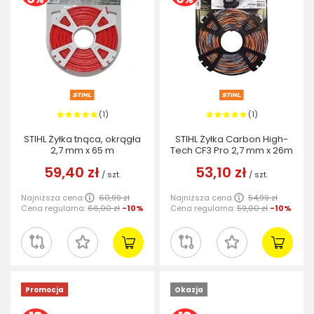
1
1
(
)
(
)
STIHL Żyłka tnąca, okrągła
STIHL Żyłka Carbon High-
2,7 mm x 65 m
Tech CF3 Pro 2,7 mm x 26m
59,40 zł
53,10 zł
/
szt.
/
szt.
Najniższa cena:
60,99 zł
Najniższa cena:
54,99 zł
Cena regularna:
66,00 zł
-10%
Cena regularna:
59,00 zł
-10%
Promocja
Okazja