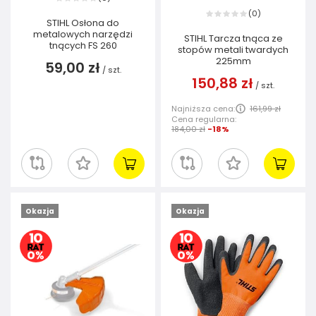
0
(
)
STIHL Osłona do
metalowych narzędzi
STIHL Tarcza tnąca ze
tnących FS 260
stopów metali twardych
225mm
59,00 zł
/
szt.
150,88 zł
/
szt.
Najniższa cena:
161,99 zł
Cena regularna:
184,00 zł
-18%
Okazja
Okazja