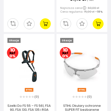
Najniższa cena:
60,00 zł
Cena regularna:
75,00 zł
-18%
Okazja
Okazja
0
0
(
)
(
)
Szelki Do FS 55 – FS 561, FSA
STIHL Okulary ochronne
90, FSA 130, FSA 135 i RGA
SUPER FIT bezbarwne