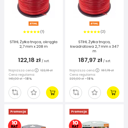
1
2
(
)
(
)
STIHL Żyłka tnąca, okrągła
STIHL Żyłka tnąca,
2,7 mm x 208 m
kwadratowa 2,7 mm x 347
m
122,18 zł
187,97 zł
/
szt.
/
szt.
Najniższa cena:
122,18 zł
Najniższa cena:
187,78 zł
Cena regularna:
Cena regularna:
149,00 zł
-18%
229,00 zł
-18%
Promocja
Promocja