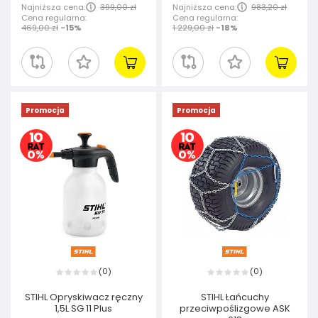
Najniższa cena:
399,00 zł
Najniższa cena:
983,20 zł
Cena regularna:
Cena regularna:
469,00 zł
-15%
1 229,00 zł
-18%
Promocja
Promocja
0
0
(
)
(
)
STIHL Opryskiwacz ręczny
STIHL Łańcuchy
1,5L SG 11 Plus
przeciwpoślizgowe ASK