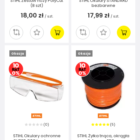
STIHL Zestaw noży PolyCut
STIHL Okulary STANDARD
(8 szt)
bezbarwne
18,00 zł
17,99 zł
/
szt.
/
szt.
Okazja
Okazja
0
5
(
)
(
)
STIHL Okulary ochronne
STIHL Żyłka tnąca, okrągła