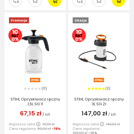
Promocja
Okazja
0
2
(
)
(
)
STIHL Opryskiwacz ręczny
STIHL Opryskiwacz ręczny
1,5L SG 11
3L SG 21
67,15 zł
147,00 zł
/
szt.
/
szt.
Najniższa cena:
73,99 zł
Najniższa cena:
146,52 zł
Cena regularna:
80,00 zł
-16%
Cena regularna:
169,00 zł
-13%