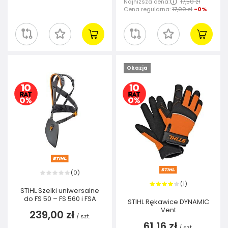
Najniższa cena:
17,50 zł
Cena regularna:
17,00 zł
-0%
Okazja
0
(
)
1
(
)
STIHL Szelki uniwersalne
do FS 50 – FS 560 i FSA
STIHL Rękawice DYNAMIC
Vent
239,00 zł
/
szt.
61,16 zł
/
szt.