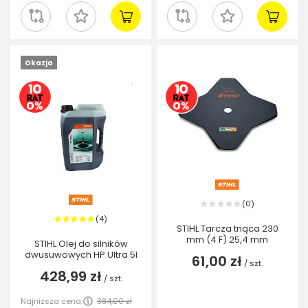
Okazja
0
(
)
4
(
)
STIHL Tarcza tnąca 230
mm (4 F) 25,4 mm
STIHL Olej do silników
dwusuwowych HP Ultra 5l
61,00 zł
/
szt.
428,99 zł
/
szt.
Najniższa cena:
384,00 zł