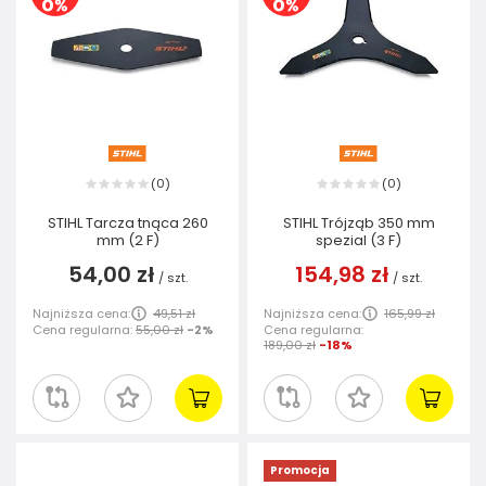
0
0
(
)
(
)
STIHL Tarcza tnąca 260
STIHL Trójząb 350 mm
mm (2 F)
spezial (3 F)
54,00 zł
154,98 zł
/
szt.
/
szt.
Najniższa cena:
49,51 zł
Najniższa cena:
165,99 zł
Cena regularna:
55,00 zł
-2%
Cena regularna:
189,00 zł
-18%
Promocja