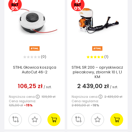
0
1
(
)
(
)
STIHL Głowica kosząca
STIHL SR 200 – opryskiwacz
AutoCut 46-2
plecakowy, zbiornik 10 l, 1,1
KM
106,25 zł
2 439,00 zł
/
szt.
/
szt.
Najniższa cena:
109,99 zł
Najniższa cena:
2 439,00 zł
Cena regularna:
Cena regularna:
125,00 zł
-15%
2 899,00 zł
-16%