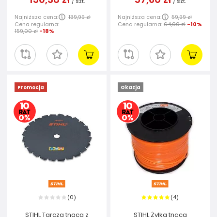
/
szt.
/
szt.
Najniższa cena:
139,99 zł
Najniższa cena:
59,99 zł
Cena regularna:
Cena regularna:
64,00 zł
-10%
159,00 zł
-18%
Promocja
Okazja
0
4
(
)
(
)
STIHL Tarcza tnąca z
STIHL Żyłka tnąca