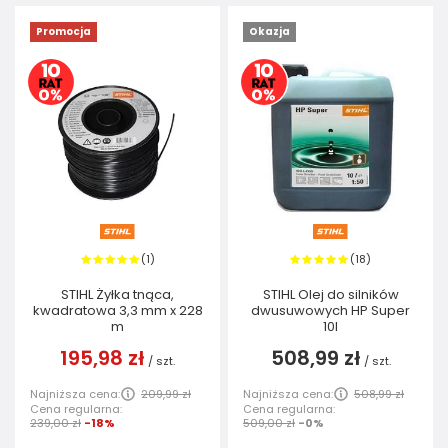
Promocja
Okazja
1
18
(
)
(
)
STIHL Żyłka tnąca,
STIHL Olej do silników
kwadratowa 3,3 mm x 228
dwusuwowych HP Super
m
10l
195,98 zł
508,99 zł
/
szt.
/
szt.
Najniższa cena:
209,99 zł
Najniższa cena:
508,99 zł
Cena regularna:
Cena regularna:
239,00 zł
-18%
509,00 zł
-0%