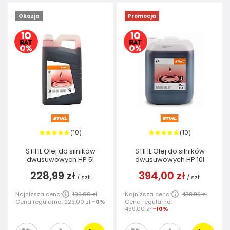
Okazja
Promocja
10
10
(
)
(
)
STIHL Olej do silników
STIHL Olej do silników
dwusuwowych HP 5l
dwusuwowych HP 10l
228,99 zł
394,00 zł
/
szt.
/
szt.
Najniższa cena:
199,00 zł
Najniższa cena:
438,99 zł
Cena regularna:
229,00 zł
-0%
Cena regularna:
439,00 zł
-10%