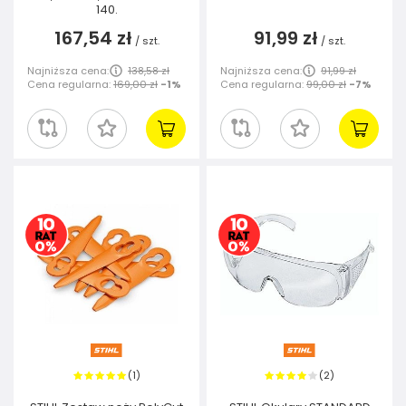
140.
167,54 zł
91,99 zł
/
szt.
/
szt.
Najniższa cena:
138,58 zł
Najniższa cena:
91,99 zł
Cena regularna:
169,00 zł
-1%
Cena regularna:
99,00 zł
-7%
1
2
(
)
(
)