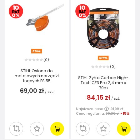
0
(
)
0
(
)
STIHL Osłona do
metalowych narzędzi
STIHL Żyłka Carbon High-
tnących FS 55
Tech CF3 Pro 2,4 mm x
70m
69,00 zł
/
szt.
84,15 zł
/
szt.
Najniższa cena:
91,99 zł
Cena regularna:
99,00 zł
-15%