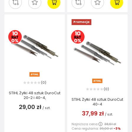
Promocja
0
(
)
0
(
)
STIHL Żyłki 48 sztuk DuroCut
20-2 i 40-4,
STIHL Żyłki 48 sztuk DuroCut
40-4
29,00 zł
/
szt.
37,99 zł
/
szt.
Najniższa cena:
38,61 zł
Cena regularna:
39,00 zł
-3%