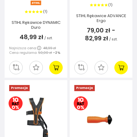
1
(
)
1
(
)
STIHL Rękawice ADVANCE
Ergo
STIHL Rękawice DYNAMIC
Duro
79,00 zł
-
48,99 zł
82,99 zł
/
szt.
/
szt.
Najniższa cena:
48,99 zł
Cena regularna:
50,00 zł
-2%
Promocja
Promocja