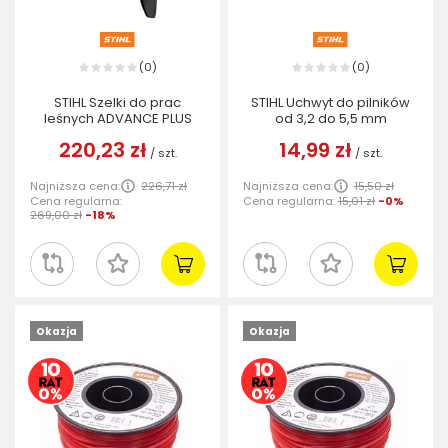
0
0
(
)
(
)
STIHL Szelki do prac
STIHL Uchwyt do pilników
leśnych ADVANCE PLUS
od 3,2 do 5,5 mm
220,23 zł
14,99 zł
/
szt.
/
szt.
Najniższa cena:
226,71 zł
Najniższa cena:
15,50 zł
Cena regularna:
Cena regularna:
15,01 zł
-0%
269,00 zł
-18%
Okazja
Okazja