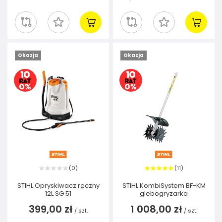
Okazja
Okazja
0
11
(
)
(
)
STIHL Opryskiwacz ręczny
STIHL KombiSystem BF-KM
12L SG 51
glebogryzarka
399,00 zł
1 008,00 zł
/
szt.
/
szt.