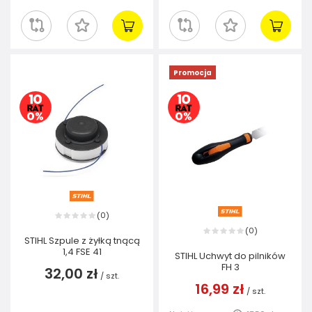
Promocja
0
(
)
0
(
)
STIHL Szpule z żyłką tnącą
1,4 FSE 41
STIHL Uchwyt do pilników
FH 3
32,00 zł
/
szt.
16,99 zł
/
szt.