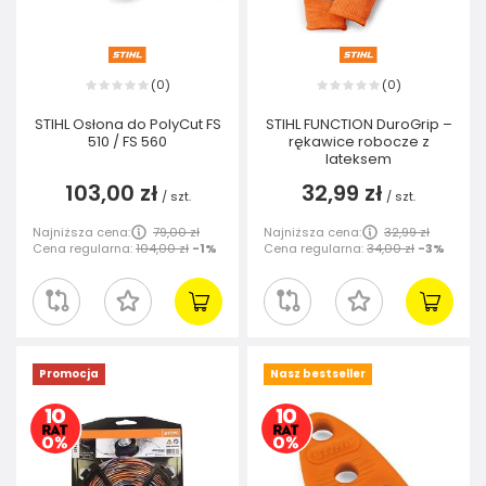
0
0
(
)
(
)
STIHL Osłona do PolyCut FS
STIHL FUNCTION DuroGrip –
510 / FS 560
rękawice robocze z
lateksem
103,00 zł
32,99 zł
/
szt.
/
szt.
Najniższa cena:
79,00 zł
Najniższa cena:
32,99 zł
Cena regularna:
104,00 zł
-1%
Cena regularna:
34,00 zł
-3%
Promocja
Nasz bestseller