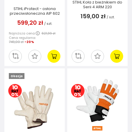
STIHL Koła z bieżnikiem do
Serii 4 ARM 220
STIHL iProtect - osłona
przeciwsłoneczna AIP 602
159,00 zł
/
szt.
599,20 zł
/
szt.
Najniższa cena:
621,99 zł
Cena regularna:
749,00 zł
-20%
Okazja