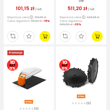
018
101,15 zł
511,20 zł
/
szt.
/
szt.
Najniższa cena:
103,95 zł
Najniższa cena:
526,58 zł
Cena regularna:
119,00 zł
-15%
Cena regularna:
639,00 zł
-20%
Promocja
0
(
)
0
(
)