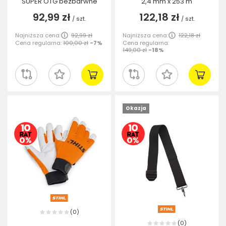
SUPER OTG bezbarwne
2,4 mm x 253 m
92,99 zł
122,18 zł
/
szt.
/
szt.
Najniższa cena:
92,99 zł
Najniższa cena:
122,18 zł
Cena regularna:
100,00 zł
-7%
Cena regularna:
149,00 zł
-18%
Okazja
0
(
)
0
(
)