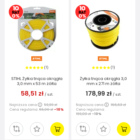
1
1
(
)
(
)
STIHL Żyłka tnąca okrągła
Żyłka tnąca okrągła 3,0
3,0 mm x 53 m żółta
mm x 271 m żółta
58,51 zł
178,99 zł
/
szt.
/
szt.
Najniższa cena:
59,99 zł
Najniższa cena:
166,63 zł
Cena regularna:
65,00 zł
-10%
Cena regularna:
199,00 zł
-10%