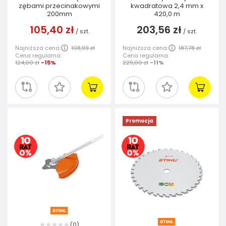
zębami przecinakowymi
kwadratowa 2,4 mm x
200mm
420,0 m
105,40 zł
203,56 zł
/
szt.
/
szt.
Najniższa cena:
108,99 zł
Najniższa cena:
187,78 zł
Cena regularna:
Cena regularna:
124,00 zł
-15%
229,00 zł
-11%
Promocja
0
(
)