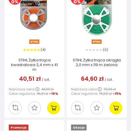
4
0
(
)
(
)
STIHL Żyłka tnąca
STIHL Żyłka tnąca okrągła
kwadratowa 2,4 mm x 41
2,0 mm x 119 m zielona
m
40,51 zł
64,60 zł
/
szt.
/
szt.
Najniższa cena:
43,99 zł
Najniższa cena:
70,99 zł
Cena regularna:
45,01 zł
-10%
Cena regularna:
76,00 zł
-15%
Promocja
Okazja