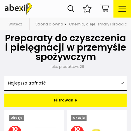
Strona główna
Chemia, oleje, smary i środki c
Wstecz
Preparaty do czyszczenia
i pielęgnacji w przemyśle
spożywczym
ilość produktów:
29
Najlepsza trafność
Filtrowanie
Okazja
Okazja