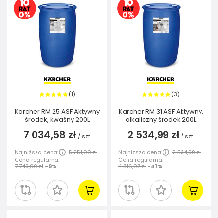
1
3
(
)
(
)
Karcher RM 25 ASF Aktywny
Karcher RM 31 ASF Aktywny,
środek, kwaśny 200L
alkaliczny środek 200L
7 034,58 zł
2 534,99 zł
/
szt.
/
szt.
Najniższa cena:
5 251,00 zł
Najniższa cena:
2 534,99 zł
Cena regularna:
Cena regularna:
7 749,00 zł
-9%
4 316,07 zł
-41%