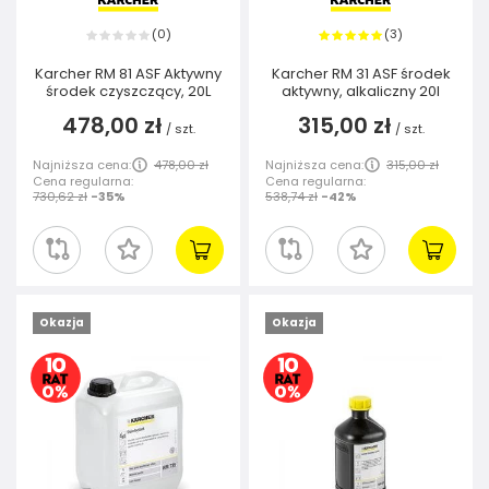
0
3
(
)
(
)
Karcher RM 81 ASF Aktywny
Karcher RM 31 ASF środek
środek czyszczący, 20L
aktywny, alkaliczny 20l
478,00 zł
315,00 zł
/
szt.
/
szt.
Najniższa cena:
478,00 zł
Najniższa cena:
315,00 zł
Cena regularna:
Cena regularna:
730,62 zł
-35%
538,74 zł
-42%
Okazja
Okazja