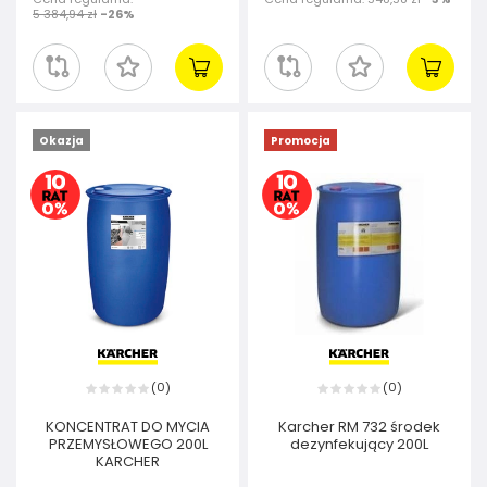
5 384,94 zł
-26%
Okazja
Promocja
0
0
(
)
(
)
KONCENTRAT DO MYCIA
Karcher RM 732 środek
PRZEMYSŁOWEGO 200L
dezynfekujący 200L
KARCHER