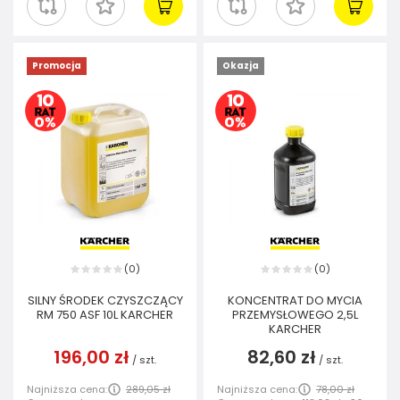
Promocja
Okazja
0
0
(
)
(
)
SILNY ŚRODEK CZYSZCZĄCY
KONCENTRAT DO MYCIA
RM 750 ASF 10L KARCHER
PRZEMYSŁOWEGO 2,5L
KARCHER
196,00 zł
82,60 zł
/
szt.
/
szt.
Najniższa cena:
289,05 zł
Najniższa cena:
78,00 zł