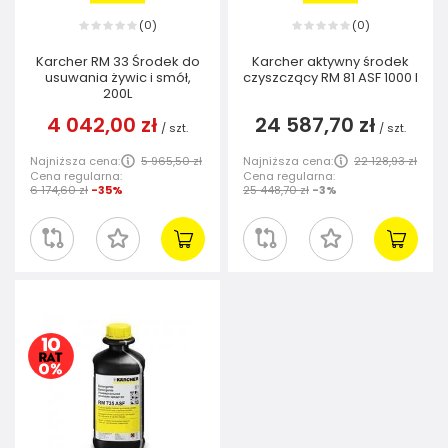
0
0
(
)
(
)
Karcher RM 33 Środek do
Karcher aktywny środek
usuwania żywic i smół,
czyszczący RM 81 ASF 1000 l
200L
4 042,00 zł
24 587,70 zł
/
szt.
/
szt.
Najniższa cena:
5 965,50 zł
Najniższa cena:
22 128,93 zł
Cena regularna:
Cena regularna:
6 174,60 zł
-35%
25 448,70 zł
-3%