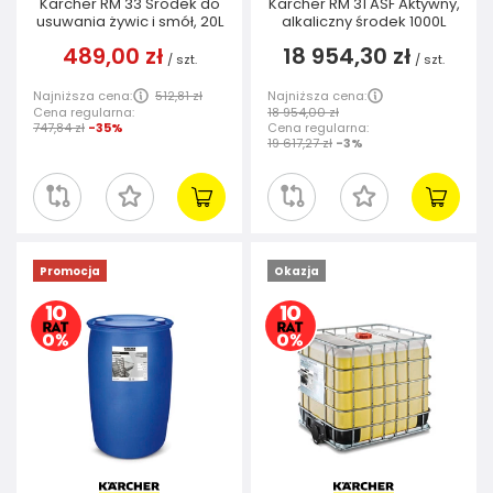
Karcher RM 33 Środek do
Karcher RM 31 ASF Aktywny,
usuwania żywic i smół, 20L
alkaliczny środek 1000L
489,00 zł
18 954,30 zł
/
szt.
/
szt.
Najniższa cena:
512,81 zł
Najniższa cena:
Cena regularna:
18 954,00 zł
747,84 zł
-35%
Cena regularna:
19 617,27 zł
-3%
Promocja
Okazja