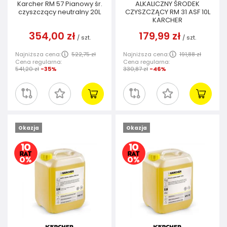
Karcher RM 57 Pianowy śr.
ALKALICZNY ŚRODEK
czyszczący neutralny 20L
CZYSZCZĄCY RM 31 ASF 10L
KARCHER
354,00 zł
179,99 zł
/
szt.
/
szt.
Najniższa cena:
522,75 zł
Najniższa cena:
191,88 zł
Cena regularna:
Cena regularna:
541,20 zł
-35%
330,87 zł
-46%
Okazja
Okazja