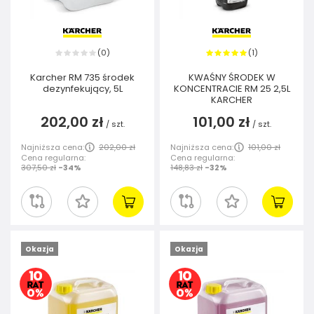
0
1
(
)
(
)
Karcher RM 735 środek
KWAŚNY ŚRODEK W
dezynfekujący, 5L
KONCENTRACIE RM 25 2,5L
KARCHER
202,00 zł
101,00 zł
/
szt.
/
szt.
Najniższa cena:
202,00 zł
Najniższa cena:
101,00 zł
Cena regularna:
Cena regularna:
307,50 zł
-34%
148,83 zł
-32%
Okazja
Okazja