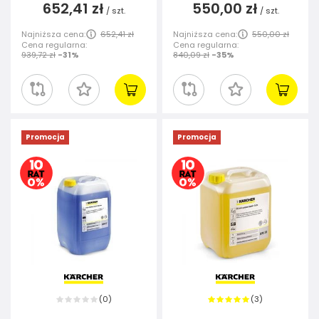
652,41 zł
550,00 zł
/
szt.
/
szt.
Najniższa cena:
652,41 zł
Najniższa cena:
550,00 zł
Cena regularna:
Cena regularna:
939,72 zł
-31%
840,09 zł
-35%
Promocja
Promocja
0
3
(
)
(
)