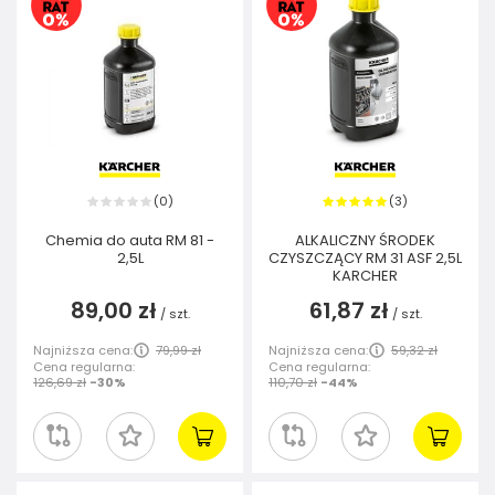
0
3
(
)
(
)
Chemia do auta RM 81 -
ALKALICZNY ŚRODEK
2,5L
CZYSZCZĄCY RM 31 ASF 2,5L
KARCHER
89,00 zł
61,87 zł
/
szt.
/
szt.
Najniższa cena:
79,99 zł
Najniższa cena:
59,32 zł
Cena regularna:
Cena regularna:
126,69 zł
-30%
110,70 zł
-44%