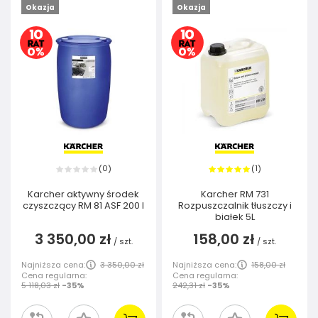
Okazja
Okazja
0
1
(
)
(
)
Karcher aktywny środek
Karcher RM 731
czyszczący RM 81 ASF 200 l
Rozpuszczalnik tłuszczy i
białek 5L
3 350,00 zł
158,00 zł
/
szt.
/
szt.
Najniższa cena:
3 350,00 zł
Najniższa cena:
158,00 zł
Cena regularna:
Cena regularna:
5 118,03 zł
-35%
242,31 zł
-35%