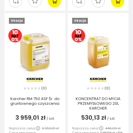
Okazja
Okazja
0
0
(
)
(
)
Karcher RM 750 ASF Śr. do
KONCENTRAT DO MYCIA
gruntownego czyszcenia
PRZEMYSŁOWEGO 20L
KARCHER
3 959,01 zł
530,13 zł
/
szt.
/
szt.
Najniższa cena:
3 959,01 zł
Najniższa cena:
446,00 zł
Cena regularna:
Cena regularna:
548,58 zł
-3%