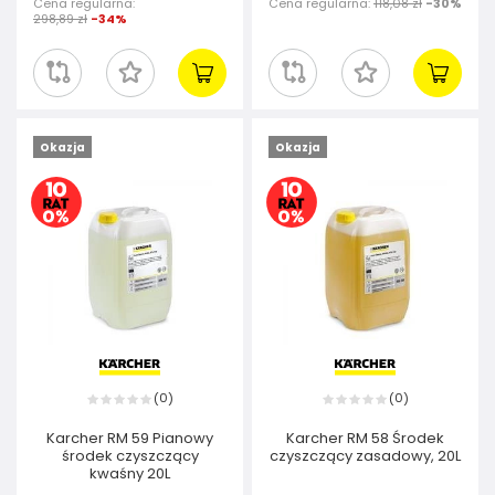
Cena regularna:
Cena regularna:
118,08 zł
-30%
298,89 zł
-34%
Okazja
Okazja
0
0
(
)
(
)
Karcher RM 59 Pianowy
Karcher RM 58 Środek
środek czyszczący
czyszczący zasadowy, 20L
kwaśny 20L