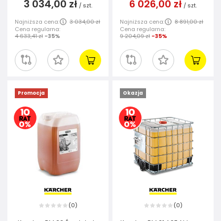
3 034,00 zł
6 026,00 zł
/
szt.
/
szt.
Najniższa cena:
3 034,00 zł
Najniższa cena:
8 891,00 zł
Cena regularna:
Cena regularna:
4 633,41 zł
-35%
9 204,09 zł
-35%
Promocja
Okazja
0
0
(
)
(
)