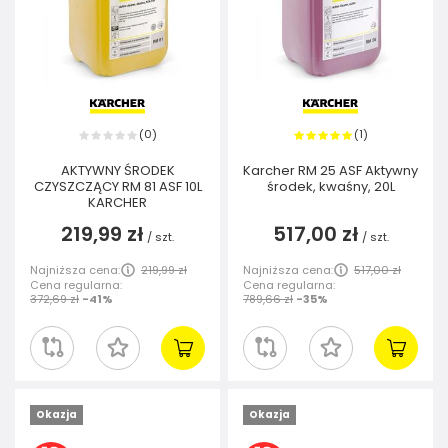
0
1
(
)
(
)
AKTYWNY ŚRODEK
Karcher RM 25 ASF Aktywny
CZYSZCZĄCY RM 81 ASF 10L
środek, kwaśny, 20L
KARCHER
219,99 zł
517,00 zł
/
szt.
/
szt.
Najniższa cena:
219,99 zł
Najniższa cena:
517,00 zł
Cena regularna:
Cena regularna:
372,69 zł
-41%
789,66 zł
-35%
Okazja
Okazja