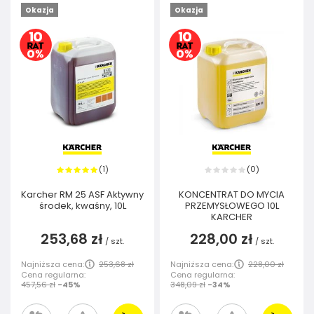
Okazja
Okazja
1
0
(
)
(
)
Karcher RM 25 ASF Aktywny
KONCENTRAT DO MYCIA
środek, kwaśny, 10L
PRZEMYSŁOWEGO 10L
KARCHER
253,68 zł
228,00 zł
/
szt.
/
szt.
Najniższa cena:
253,68 zł
Najniższa cena:
228,00 zł
Cena regularna:
Cena regularna:
457,56 zł
-45%
348,09 zł
-34%