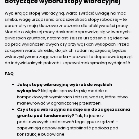
dotyczące wyboru stopy wibracyjnej
Wybierając stopę wibracyjną, warto zwrócić uwagę na moc
silnika, wagę urządzenia oraz szerokość stopy roboczej – te
parametry mają kluczowe znaczenie dla efektywności pracy.
Modele o większej mocy doskonale sprawdzą się w twardych i
gliniastych gruntach, natomiast lżejsze urządzenia są idealne
do prac wykończeniowych czy przy wąskich wykopach. Przed
zakupem warto określić, do jakich zadań najczęściej będzie
wykorzystywana zagęszczarka – pozwoli to dopasować sprzęt
do indywidualnych potrzeb i zapewni maksymalną wydajność.
FAQ
Jaką stopę wibracyjną wybrać do wąskich
wykopów?
Najlepiej sprawdzą się modele o
kompaktowych wymiarach i niższej wadze, które łatwo
manewrować w ograniczonej przestrzeni.
Czy stopa wibracyjna nadaje się do zagęszczania
gruntu pod fundamenty?
Tak, to jedno z
podstawowych zastosowań tego typu urządzeń –
zapewniają odpowiednią stabilność podłoża pod
konstrukcje budowlane.