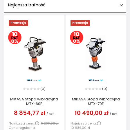
Najlepsza trafność
Promocja
Promocja
0
0
(
)
(
)
MIKASA Stopa wibracyjna
MIKASA Stopa wibracyjna
MTX-60E
MTX-70E
8 854,77 zł
10 490,00 zł
/
szt.
/
szt.
Najniższa cena:
9 299,00 zł
Najniższa cena:
Cena regularna:
10 689,00 zł