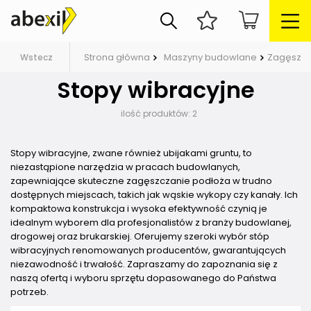
Strona główna
Maszyny budowlane
Zagęszcz
Wstecz
Stopy wibracyjne
ilość produktów:
2
Stopy wibracyjne, zwane również ubijakami gruntu, to
niezastąpione narzędzia w pracach budowlanych,
zapewniające skuteczne zagęszczanie podłoża w trudno
dostępnych miejscach, takich jak wąskie wykopy czy kanały. Ich
kompaktowa konstrukcja i wysoka efektywność czynią je
idealnym wyborem dla profesjonalistów z branży budowlanej,
drogowej oraz brukarskiej. Oferujemy szeroki wybór stóp
wibracyjnych renomowanych producentów, gwarantujących
niezawodność i trwałość. Zapraszamy do zapoznania się z
naszą ofertą i wyboru sprzętu dopasowanego do Państwa
potrzeb.