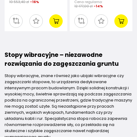
10 553,40 zł
-16%
Cena regularna:
12 177,00 zł
-14%
Stopy wibracyjne – niezawodne
rozwiązania do zagęszczania gruntu
Stopy wibracyjne, znane również jako ubijaki wibracyjne czy
zagęszczarki stopowe, to urządzenia dedykowane
intensywnym pracom budowlanym. Dzięki solidnej konstrukcji i
wysokiej mocy, świetnie sprawdzają się podczas zagęszczania
podłoża na ograniczonej przestrzeni, gdzie tradycyjne maszyny
nie mogą zostać użyte. Są niezastąpione przy pracach
ziemnych, wąskich wykopach, fundamentach czy przy
układaniu kabli i rur. Specjalistyczna stopa robocza zapewnia
równomierne rozprowadzenie siły, co przekłada się na
skuteczne i szybkie zagęszczanie nawet najbardziej
wymagającego gruntu.