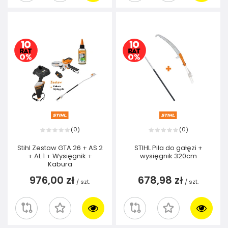
0
0
(
)
(
)
Stihl Zestaw GTA 26 + AS 2
STIHL Piła do gałęzi +
+ AL 1 + Wysięgnik +
wysięgnik 320cm
Kabura
976,00 zł
678,98 zł
/
szt.
/
szt.