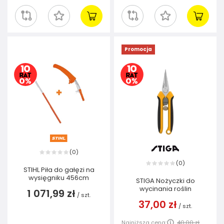
Promocja
0
(
)
0
(
)
STIHL Piła do gałęzi na
wysięgniku 456cm
STIGA Nożyczki do
wycinania roślin
1 071,99 zł
/
szt.
37,00 zł
/
szt.
Najniższa cena:
40,00 zł