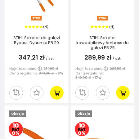
4
4
(
)
(
)
STIHL Sekator do gałęzi
STIHL Sekator
Bypass Dynamic PB 20
kowadełkowy Amboss do
gałęzi PB 25
347,21 zł
289,99 zł
/
szt.
/
szt.
Najniższa cena:
314,99 zł
Najniższa cena:
289,99 zł
Cena regularna:
379,00 zł
-8%
Cena regularna:
349,00 zł
-17%
Okazja
Okazja