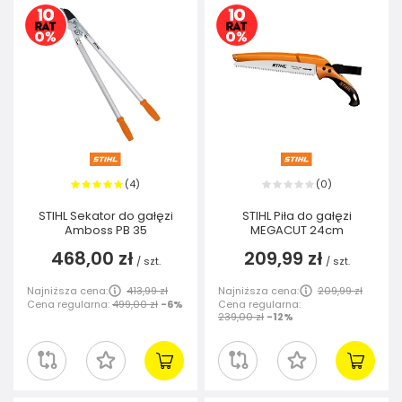
4
0
(
)
(
)
STIHL Sekator do gałęzi
STIHL Piła do gałęzi
Amboss PB 35
MEGACUT 24cm
468,00 zł
209,99 zł
/
szt.
/
szt.
Najniższa cena:
413,99 zł
Najniższa cena:
209,99 zł
Cena regularna:
499,00 zł
-6%
Cena regularna:
239,00 zł
-12%