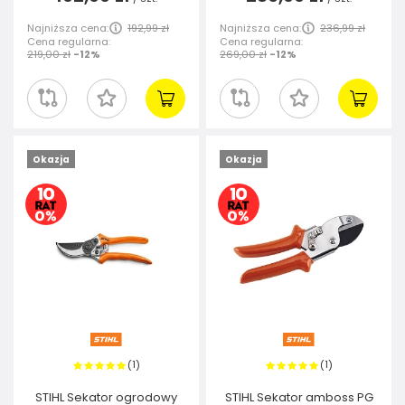
Najniższa cena:
192,99 zł
Najniższa cena:
236,99 zł
Cena regularna:
Cena regularna:
219,00 zł
-12%
269,00 zł
-12%
Okazja
Okazja
1
1
(
)
(
)
STIHL Sekator ogrodowy
STIHL Sekator amboss PG