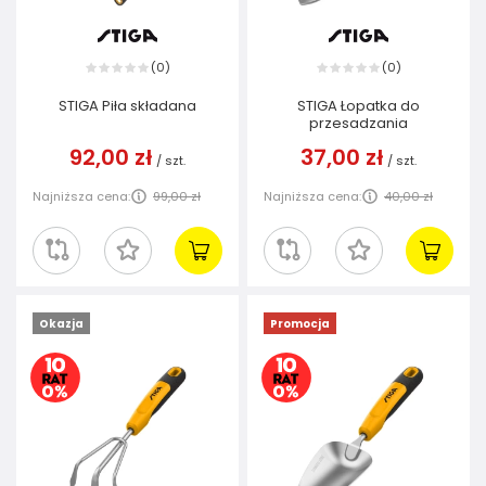
0
0
(
)
(
)
STIGA Piła składana
STIGA Łopatka do
przesadzania
92,00 zł
37,00 zł
/
szt.
/
szt.
Najniższa cena:
99,00 zł
Najniższa cena:
40,00 zł
Okazja
Promocja