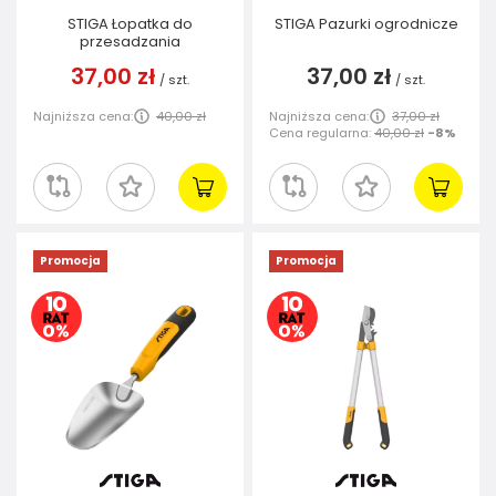
STIGA Łopatka do
STIGA Pazurki ogrodnicze
przesadzania
37,00 zł
37,00 zł
/
szt.
/
szt.
Najniższa cena:
40,00 zł
Najniższa cena:
37,00 zł
Cena regularna:
40,00 zł
-8%
Promocja
Promocja