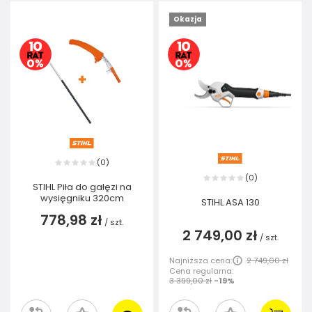
Okazja
0
(
)
0
(
)
STIHL Piła do gałęzi na
wysięgniku 320cm
STIHL ASA 130
778,98 zł
/
szt.
2 749,00 zł
/
szt.
Najniższa cena:
2 749,00 zł
Cena regularna:
3 399,00 zł
-19%