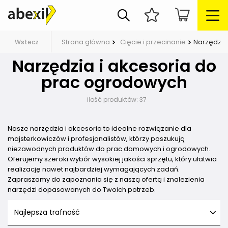
Strona główna
Cięcie i przecinanie
Narzędzia
Wstecz
Narzędzia i akcesoria do
prac ogrodowych
ilość produktów:
37
Nasze narzędzia i akcesoria to idealne rozwiązanie dla
majsterkowiczów i profesjonalistów, którzy poszukują
niezawodnych produktów do prac domowych i ogrodowych.
Oferujemy szeroki wybór wysokiej jakości sprzętu, który ułatwia
realizację nawet najbardziej wymagających zadań.
Zapraszamy do zapoznania się z naszą ofertą i znalezienia
narzędzi dopasowanych do Twoich potrzeb.
Najlepsza trafność