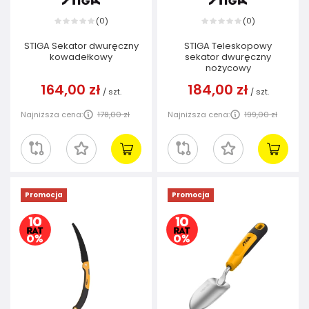
0
0
(
)
(
)
STIGA Sekator dwuręczny
STIGA Teleskopowy
kowadełkowy
sekator dwuręczny
nożycowy
164,00 zł
184,00 zł
/
szt.
/
szt.
Najniższa cena:
178,00 zł
Najniższa cena:
199,00 zł
Promocja
Promocja