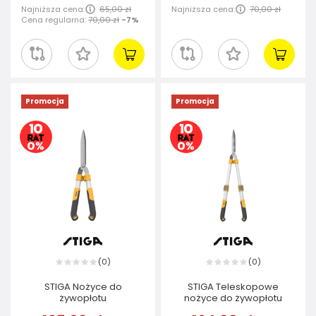
Najniższa cena:
65,00 zł
Najniższa cena:
70,00 zł
Cena regularna:
70,00 zł
-7%
Promocja
Promocja
0
0
(
)
(
)
STIGA Nożyce do
STIGA Teleskopowe
żywopłotu
nożyce do żywopłotu