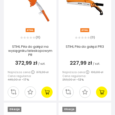
0
0
(
)
(
)
STIHL Piła do gałęzi na
STIHL Piła do gałęzi PR3
wysięgniku teleskopowym
PR
372,99 zł
227,99 zł
/
szt.
/
szt.
Najniższa cena:
372,99 zł
Najniższa cena:
199,00 zł
Cena regularna:
Cena regularna:
449,00 zł
-17%
259,00 zł
-12%
Okazja
Okazja