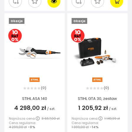
Okazja
Okazja
0
0
(
)
(
)
STIHL ASA 140
STIHL GTA 30, zestaw
4 298,00 zł
1 205,92 zł
/
szt.
/
szt.
Najniższa cena:
3 657,00 zł
Najniższa cena:
1 149,99 zł
Cena regularna:
Cena regularna:
4 299,00 zł
-0%
1 399,00 zł
-14%