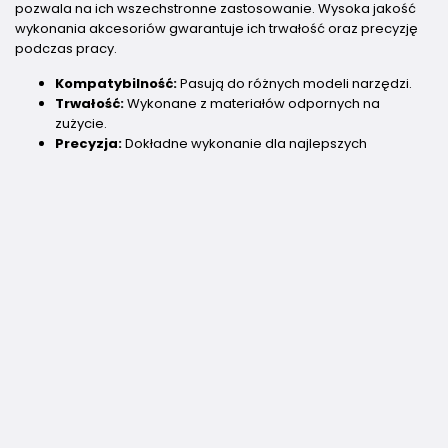
pozwala na ich wszechstronne zastosowanie. Wysoka jakość
wykonania akcesoriów gwarantuje ich trwałość oraz precyzję
podczas pracy.
Kompatybilność:
Pasują do różnych modeli narzędzi.
Trwałość:
Wykonane z materiałów odpornych na
zużycie.
Precyzja:
Dokładne wykonanie dla najlepszych
rezultatów.
FAQ
Jakie narzędzia ręczne są niezbędne w domowym
warsztacie?
Podstawowe wyposażenie to młotek, zestaw wkrętaków, klucze
płaskie i nastawne, szczypce oraz miarka.
Na co zwrócić uwagę przy wyborze elektronarzędzi?
Warto sprawdzić moc urządzenia, funkcje dodatkowe,
ergonomię oraz dostępność akcesoriów.
Jak dbać o akcesoria do narzędzi, aby służyły jak