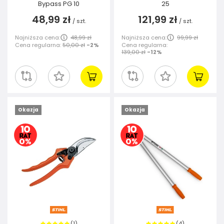
Bypass PG 10
25
48,99 zł
121,99 zł
/
szt.
/
szt.
Najniższa cena:
48,99 zł
Najniższa cena:
99,99 zł
Cena regularna:
50,00 zł
-2%
Cena regularna:
139,00 zł
-12%
Okazja
Okazja
1
4
(
)
(
)