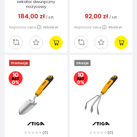
sekator dwuręczny
nożycowy
184,00 zł
92,00 zł
/
szt.
/
szt.
Najniższa cena:
199,00 zł
Najniższa cena:
99,00 zł
Promocja
Okazja
0
0
(
)
(
)