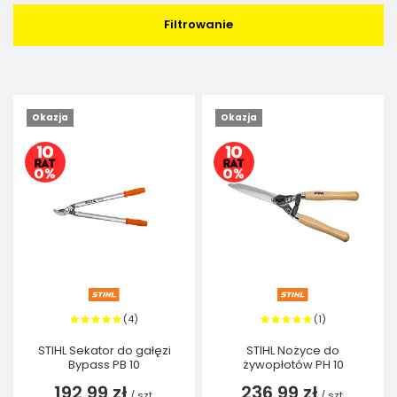
Filtrowanie
Okazja
Okazja
4
1
(
)
(
)
STIHL Sekator do gałęzi
STIHL Nożyce do
Bypass PB 10
żywopłotów PH 10
192,99 zł
236,99 zł
/
szt.
/
szt.