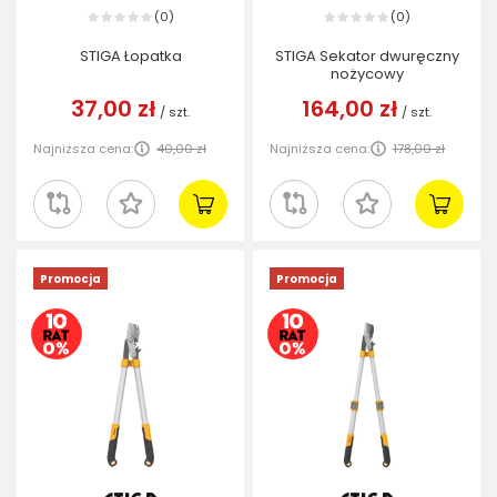
0
0
(
)
(
)
STIGA Łopatka
STIGA Sekator dwuręczny
nożycowy
37,00 zł
164,00 zł
/
szt.
/
szt.
Najniższa cena:
40,00 zł
Najniższa cena:
178,00 zł
Promocja
Promocja