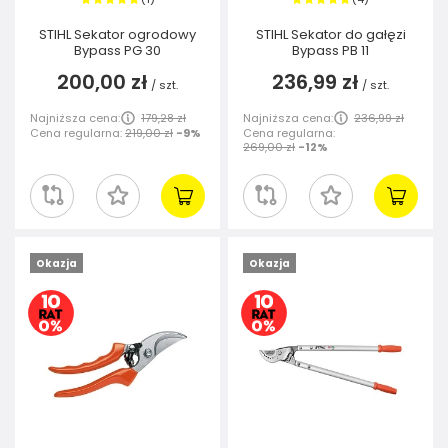
STIHL Sekator ogrodowy
STIHL Sekator do gałęzi
Bypass PG 30
Bypass PB 11
200,00 zł
236,99 zł
/
szt.
/
szt.
Najniższa cena:
179,28 zł
Najniższa cena:
236,99 zł
Cena regularna:
219,00 zł
-9%
Cena regularna:
269,00 zł
-12%
Okazja
Okazja