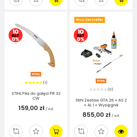
Nasz bestseller
1
(
)
0
(
)
STIHL Piła do gałęzi PR 32
CW
Stihl Zestaw GTA 26 + AS 2
+ AL 1 + Wysięgnik
159,00 zł
/
szt.
855,00 zł
/
szt.