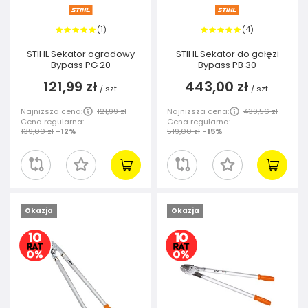
1
4
(
)
(
)
STIHL Sekator ogrodowy
STIHL Sekator do gałęzi
Bypass PG 20
Bypass PB 30
121,99 zł
443,00 zł
/
szt.
/
szt.
Najniższa cena:
121,99 zł
Najniższa cena:
439,56 zł
Cena regularna:
Cena regularna:
139,00 zł
-12%
519,00 zł
-15%
Okazja
Okazja