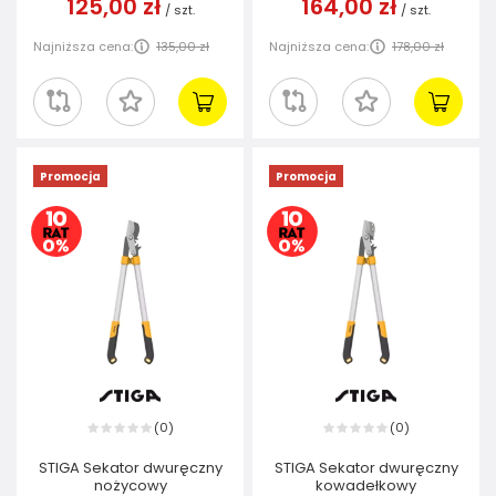
125,00 zł
164,00 zł
/
szt.
/
szt.
Najniższa cena:
135,00 zł
Najniższa cena:
178,00 zł
Promocja
Promocja
0
0
(
)
(
)
STIGA Sekator dwuręczny
STIGA Sekator dwuręczny
nożycowy
kowadełkowy