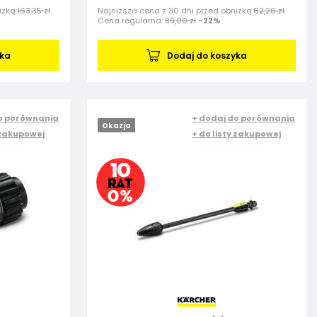
iżką:
163,35 zł
Najniższa cena z 30 dni przed obniżką:
62,26 zł
Cena regularna:
89,00 zł
-22%
yka
Dodaj do koszyka
o porównania
+ dodaj do porównania
Okazja
 zakupowej
+ do listy zakupowej