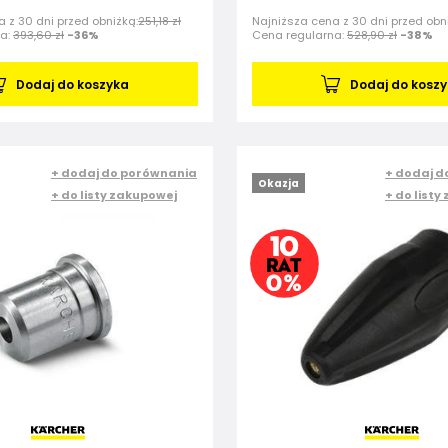
 z 30 dni przed obniżką:
251,18 zł
Najniższa cena z 30 dni przed obn
na:
393,60 zł
-36%
Cena regularna:
528,90 zł
-38%
Dodaj do koszyka
Dodaj do kosz
+ dodaj do porównania
+ dodaj d
Okazja
+ do listy zakupowej
+ do listy