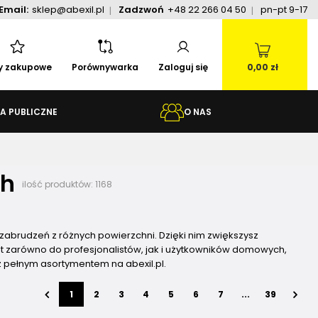
Email:
sklep@abexil.pl
Zadzwoń
+48 22 266 04 50
pn-pt 9-17
ty zakupowe
Porównywarka
Zaloguj się
0,00 zł
A PUBLICZNE
O NAS
ch
ilość produktów:
1168
abrudzeń z różnych powierzchni. Dzięki nim zwiększysz
st zarówno do profesjonalistów, jak i użytkowników domowych,
 pełnym asortymentem na abexil.pl.
1
2
3
4
5
6
7
...
39