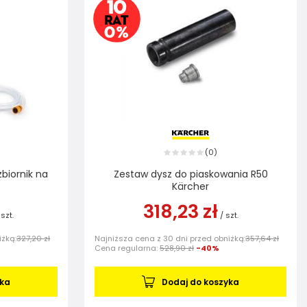
0
(
)
biornik na
Zestaw dysz do piaskowania R50
Kärcher
318,23 zł
szt.
/
szt.
iżką:
327,20 zł
Najniższa cena z 30 dni przed obniżką:
357,64 zł
Cena regularna:
528,90 zł
-40%
yka
Dodaj do koszyka