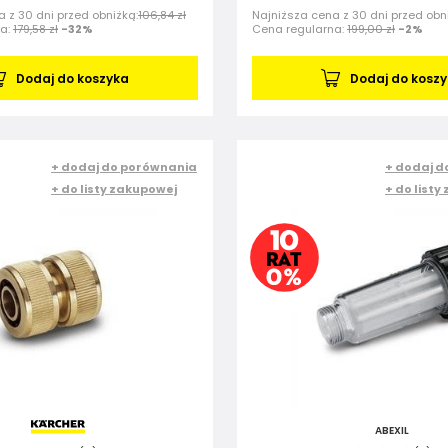
 z 30 dni przed obniżką:
106,84 zł
Najniższa cena z 30 dni przed obn
na:
179,58 zł
-32%
Cena regularna:
199,00 zł
-2%
Dodaj do koszyka
Dodaj do kosz
+ dodaj do porównania
+ dodaj d
+ do listy zakupowej
+ do listy
ABEXIL