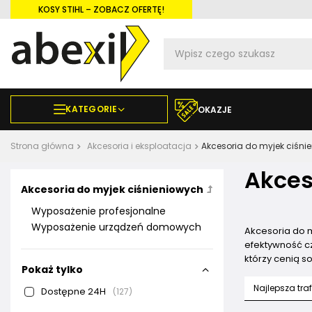
KOSY STIHL – ZOBACZ OFERTĘ!
KATEGORIE
OKAZJE
Strona główna
Akcesoria i eksploatacja
Akcesoria do myjek ciśni
Akces
Akcesoria do myjek ciśnieniowych
Wyposażenie profesjonalne
Wyposażenie urządzeń domowych
Akcesoria do m
efektywność cz
którzy cenią s
Pokaż tylko
Najlepsza tra
Dostępne 24H
127