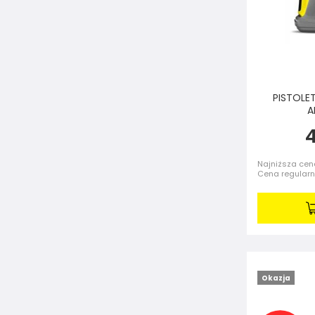
PISTOLE
A
4
Najniższa cena
Cena regular
Okazja