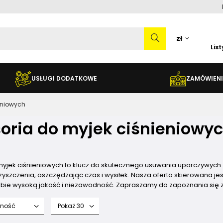
zł
Lis
USŁUGI DODATKOWE
ZAMÓWIENI
eniowych
oria do myjek ciśnieniowy
yjek ciśnieniowych to klucz do skutecznego usuwania uporczywych z
yszczenia, oszczędzając czas i wysiłek. Nasza oferta skierowana je
obie wysoką jakość i niezawodność. Zapraszamy do zapoznania się z
fność
Pokaż 30