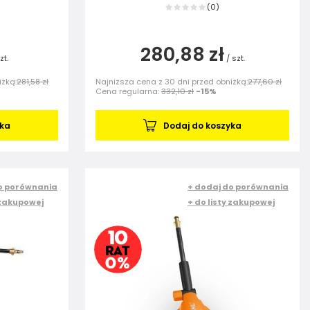
0
(
)
280,88 zł
zt.
/
szt.
iżką:
281,58 zł
Najniższa cena z 30 dni przed obniżką:
277,60 zł
Cena regularna:
332,10 zł
-15%
yka
Dodaj do koszyka
o porównania
+ dodaj do porównania
 zakupowej
+ do listy zakupowej