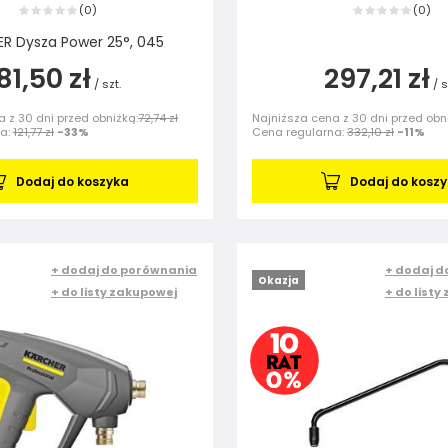
0
0
(
)
(
)
R Dysza Power 25°, 045
81,50 zł
297,21 zł
/
szt.
/
s
 z 30 dni przed obniżką:
72,74 zł
Najniższa cena z 30 dni przed obn
na:
121,77 zł
-33%
Cena regularna:
332,10 zł
-11%
Dodaj do koszyka
Dodaj do kosz
+ dodaj do porównania
+ dodaj d
Okazja
+ do listy zakupowej
+ do listy