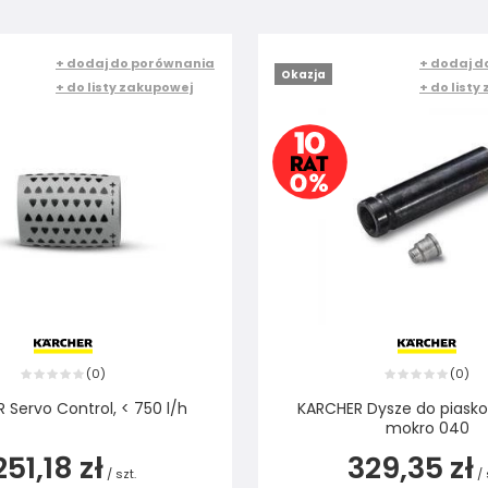
+ dodaj do porównania
+ dodaj d
Okazja
+ do listy zakupowej
+ do listy
0
0
(
)
(
)
 Servo Control, < 750 l/h
KARCHER Dysze do piask
mokro 040
251,18 zł
329,35 zł
/
szt.
/