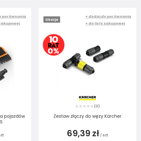
o porównania
+ dodaj do porównania
Okazja
 zakupowej
+ do listy zakupowej
0
(
)
ia pojazdów
Zestaw złączy do węży Kärcher
US
69,39 zł
zt.
/
szt.