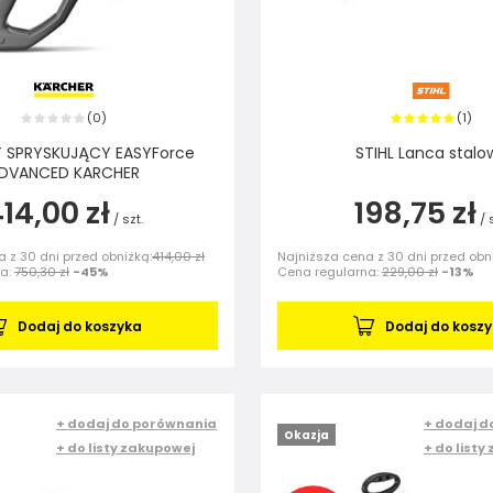
0
1
(
)
(
)
T SPRYSKUJĄCY EASYForce
STIHL Lanca stalo
DVANCED KARCHER
14,00 zł
198,75 zł
/
szt.
/
 z 30 dni przed obniżką:
414,00 zł
Najniższa cena z 30 dni przed obn
na:
750,30 zł
-45%
Cena regularna:
229,00 zł
-13%
Dodaj do koszyka
Dodaj do kosz
+ dodaj do porównania
+ dodaj d
Okazja
+ do listy zakupowej
+ do listy