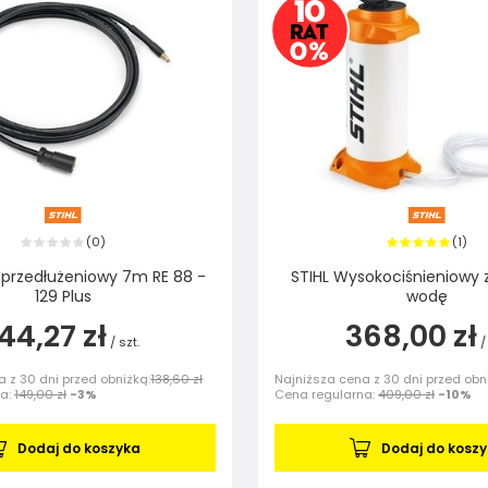
0
1
(
)
(
)
 przedłużeniowy 7m RE 88 -
STIHL Wysokociśnieniowy z
129 Plus
wodę
144,27 zł
368,00 zł
/
szt.
/
 z 30 dni przed obniżką:
138,60 zł
Najniższa cena z 30 dni przed obn
na:
149,00 zł
-3%
Cena regularna:
409,00 zł
-10%
Dodaj do koszyka
Dodaj do kosz