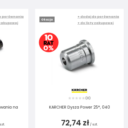
o porównania
+ dodaj do porównania
Okazja
 zakupowej
+ do listy zakupowej
0
(
)
owania na
KARCHER Dysza Power 25°, 040
72,74 zł
szt.
/
szt.