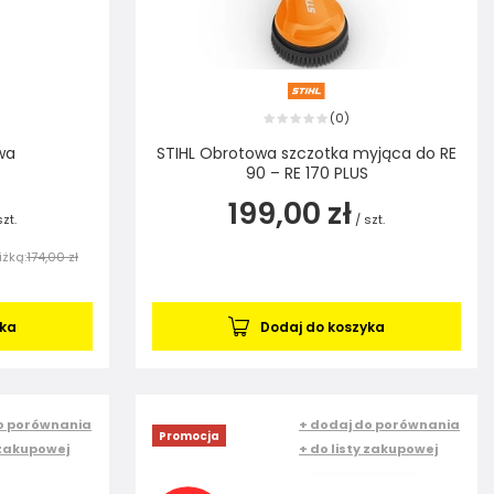
0
(
)
wa
STIHL Obrotowa szczotka myjąca do RE
90 – RE 170 PLUS
199,00 zł
szt.
/
szt.
iżką:
174,00 zł
yka
Dodaj do koszyka
o porównania
+ dodaj do porównania
Promocja
 zakupowej
+ do listy zakupowej