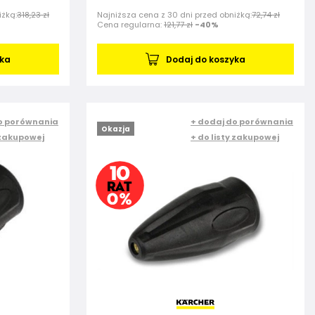
iżką:
318,23 zł
Najniższa cena z 30 dni przed obniżką:
72,74 zł
Cena regularna:
121,77 zł
-40%
yka
Dodaj do koszyka
o porównania
+ dodaj do porównania
Okazja
 zakupowej
+ do listy zakupowej