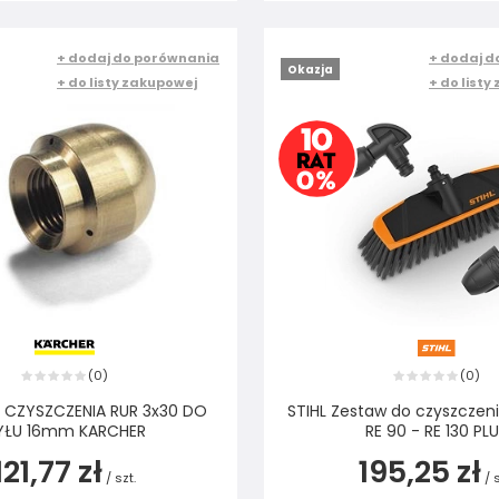
+ dodaj do porównania
+ dodaj d
Okazja
+ do listy zakupowej
+ do listy
0
0
(
)
(
)
 CZYSZCZENIA RUR 3x30 DO
STIHL Zestaw do czyszczen
YŁU 16mm KARCHER
RE 90 - RE 130 PL
121,77 zł
195,25 zł
/
szt.
/
s