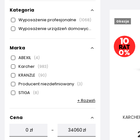
Kategoria
Wyposażenie profesjonalne
1068
Okazja
Wyposażenie urządzeń domowych
17
Marka
ABEXIL
4
Karcher
983
KRANZLE
90
Producent niezdefiniowany
3
STIGA
8
+ Rozwiń
KARCHER
Cena
zł
zł
-