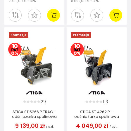
7 499,00 zł
-13%
8 699,00 zł
-13%
Promocja
Promocja
0
0
(
)
(
)
STIGA ST 5266 P TRAC –
STIGA ST 4262 P –
odśnieżarka spalinowa
odśnieżarka spalinowa
9 139,00 zł
4 049,00 zł
/
szt.
/
szt.