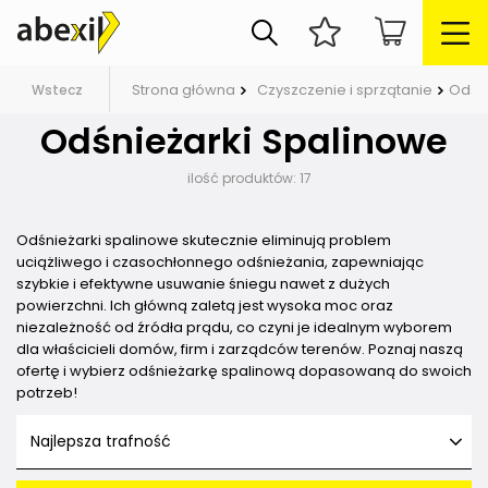
Strona główna
Czyszczenie i sprzątanie
Odśni
Wstecz
Odśnieżarki Spalinowe
ilość produktów:
17
Odśnieżarki spalinowe skutecznie eliminują problem
uciążliwego i czasochłonnego odśnieżania, zapewniając
szybkie i efektywne usuwanie śniegu nawet z dużych
powierzchni. Ich główną zaletą jest wysoka moc oraz
niezależność od źródła prądu, co czyni je idealnym wyborem
dla właścicieli domów, firm i zarządców terenów. Poznaj naszą
ofertę i wybierz odśnieżarkę spalinową dopasowaną do swoich
potrzeb!
Najlepsza trafność