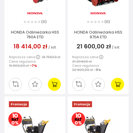
0
0
(
)
(
)
HONDA Odśnieżarka HSS
HONDA Odśnieżarka HSS
760A ETD
970A ETD
18 414,00 zł
21 600,00 zł
/
szt.
/
szt.
Najniższa cena:
18 758,53 zł
Najniższa cena:
Cena regularna:
21 204,00 zł
19 800,00 zł
-7%
Cena regularna:
22 800,00 zł
-5%
Promocja
Promocja