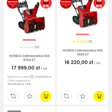
1
(
)
0
(
)
HONDA Odśnieżarka HSS
760A ET
HONDA Odśnieżarka HSS
970A ET
16 220,00 zł
/
szt.
17 999,00 zł
/
szt.
Najniższa cena:
17 999,00 zł
Cena regularna:
18 540,00 zł
-3%