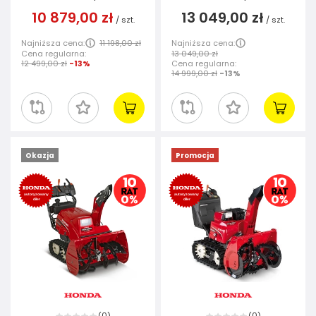
10 879,00 zł
13 049,00 zł
/
szt.
/
szt.
Najniższa cena:
11 198,00 zł
Najniższa cena:
Cena regularna:
13 049,00 zł
12 499,00 zł
-13%
Cena regularna:
14 999,00 zł
-13%
Okazja
Promocja
0
0
(
)
(
)