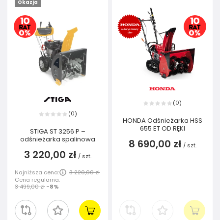
Okazja
0
(
)
0
(
)
HONDA Odśnieżarka HSS
655 ET OD RĘKI
STIGA ST 3256 P –
odśnieżarka spalinowa
8 690,00 zł
/
szt.
3 220,00 zł
/
szt.
Najniższa cena:
3 220,00 zł
Cena regularna:
3 499,00 zł
-8%