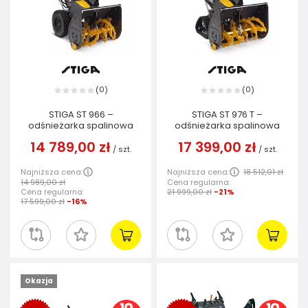
0
0
(
)
(
)
STIGA ST 966 –
STIGA ST 976 T –
odśnieżarka spalinowa
odśnieżarka spalinowa
14 789,00 zł
17 399,00 zł
/
szt.
/
szt.
Najniższa cena:
Najniższa cena:
18 512,01 zł
14 989,00 zł
Cena regularna:
Cena regularna:
21 999,00 zł
-21%
17 599,00 zł
-16%
Okazja