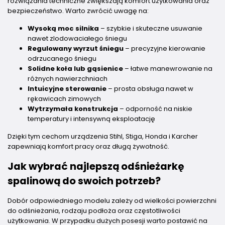
rozwiązania techniczne zwiększają komfort użytkowania oraz
bezpieczeństwo. Warto zwrócić uwagę na:
Wysoką moc silnika
– szybkie i skuteczne usuwanie
nawet zlodowaciałego śniegu
Regulowany wyrzut śniegu
– precyzyjne kierowanie
odrzucanego śniegu
Solidne koła lub gąsienice
– łatwe manewrowanie na
różnych nawierzchniach
Intuicyjne sterowanie
– prosta obsługa nawet w
rękawicach zimowych
Wytrzymała konstrukcja
– odporność na niskie
temperatury i intensywną eksploatację
Dzięki tym cechom urządzenia Stihl, Stiga, Honda i Karcher
zapewniają komfort pracy oraz długą żywotność.
Jak wybrać najlepszą odśnieżarkę
spalinową do swoich potrzeb?
Dobór odpowiedniego modelu zależy od wielkości powierzchni
do odśnieżania, rodzaju podłoża oraz częstotliwości
użytkowania. W przypadku dużych posesji warto postawić na