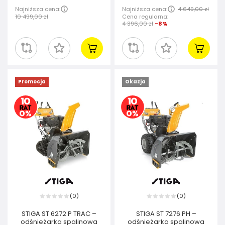
Najniższa cena:
Najniższa cena:
4 649,00 zł
10 499,00 zł
Cena regularna:
4 396,00 zł
-8%
Promocja
Okazja
0
0
(
)
(
)
STIGA ST 6272 P TRAC –
STIGA ST 7276 PH –
odśnieżarka spalinowa
odśnieżarka spalinowa