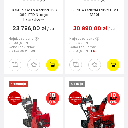
HONDA Odśnieżarka HSS
HONDA Odśnieżarka HSM
1380i ETD Napęd
1380I
hybrydowy
23 796,00 zł
30 990,00 zł
/
szt.
/
szt.
Najniższa cena:
Najniższa cena:
23 796,00 zł
31 056,29 zł
Cena regularna:
Cena regularna:
26 150,00 zł
-9%
31 370,00 zł
-1%
Promocja
Okazja