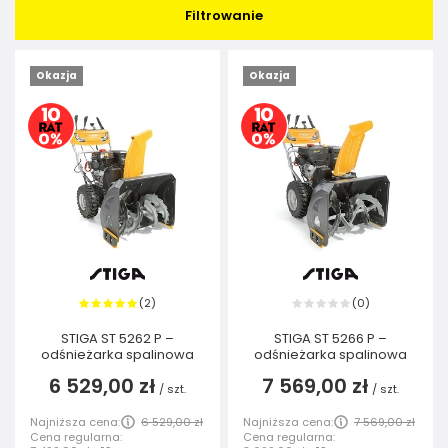
Filtrowanie
Okazja
Okazja
2
0
(
)
(
)
STIGA ST 5262 P –
STIGA ST 5266 P –
odśnieżarka spalinowa
odśnieżarka spalinowa
6 529,00 zł
7 569,00 zł
/
szt.
/
szt.
Najniższa cena:
6 529,00 zł
Najniższa cena:
7 569,00 zł
Cena regularna:
Cena regularna: