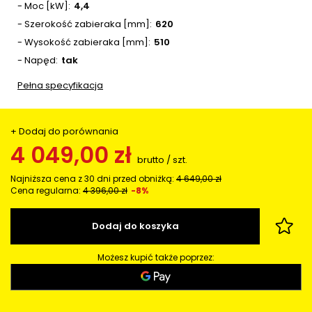
- Moc [kW]
4,4
- Szerokość zabieraka [mm]
620
- Wysokość zabieraka [mm]
510
- Napęd
tak
Pełna specyfikacja
+ Dodaj do porównania
4 049,00 zł
brutto
/
szt.
Najniższa cena z 30 dni przed obniżką:
4 649,00 zł
Cena regularna:
4 396,00 zł
-8%
Dodaj do koszyka
Możesz kupić także poprzez: