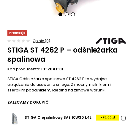
Promocja
Opinie (0)
STIGA ST 4262 P – odśnieżarka
spalinowa
Kod producenta:
18-2841-31
STIGA Odśnieżarka spalinowa ST 4262 P to wydajne
urządzenie do usuwania śniegu. Z mocnym silnikiem i
szerokim podajnikiem, idealna na zimowe warunki.
ZALECAMY DOKUPIĆ
STIGA Olej silnikowy SAE 10W30 1,4L
+75,00 zł