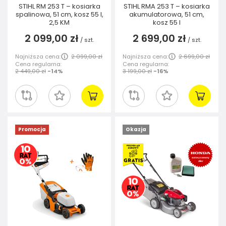
STIHL RM 253 T – kosiarka
STIHL RMA 253 T – kosiarka
spalinowa, 51 cm, kosz 55 l,
akumulatorowa, 51 cm,
2,5 KM
kosz 55 l
2 099,00 zł
2 699,00 zł
/
szt.
/
szt.
Najniższa cena:
2 099,00 zł
Najniższa cena:
2 699,00 zł
Cena regularna:
Cena regularna:
2 449,00 zł
-14%
3 199,00 zł
-16%
Promocja
Okazja