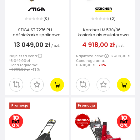
0
0
(
)
(
)
STIGA ST 7276 PH –
Karcher LM 530/36 -
odśnieżarka spalinowa
kosiarka akumulatorowa
13 049,00 zł
4 918,00 zł
/
szt.
/
szt.
Najniższa cena:
Najniższa cena:
6 408,00 zł
13 049,00 zł
Cena regularna:
Cena regularna:
6 408,30 zł
-23%
14 999,00 zł
-13%
Promocja
Promocja