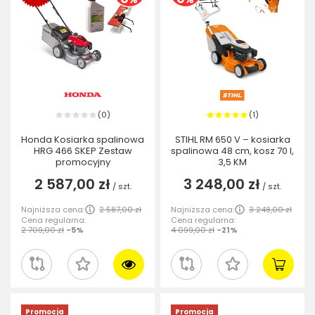
0
1
(
)
(
)
Honda Kosiarka spalinowa
STIHL RM 650 V – kosiarka
HRG 466 SKEP Zestaw
spalinowa 48 cm, kosz 70 l,
promocyjny
3,5 KM
2 587,00 zł
3 248,00 zł
/
szt.
/
szt.
Najniższa cena:
2 587,00 zł
Najniższa cena:
3 248,00 zł
Cena regularna:
Cena regularna:
2 709,00 zł
-5%
4 099,00 zł
-21%
Promocja
Promocja