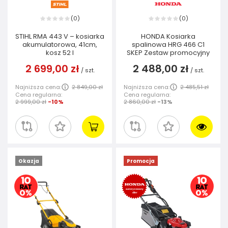
0
0
(
)
(
)
STIHL RMA 443 V – kosiarka
HONDA Kosiarka
akumulatorowa, 41cm,
spalinowa HRG 466 C1
kosz 52 I
SKEP Zestaw promocyjny
2 699,00 zł
2 488,00 zł
/
szt.
/
szt.
Najniższa cena:
2 849,00 zł
Najniższa cena:
2 485,51 zł
Cena regularna:
Cena regularna:
2 999,00 zł
-10%
2 860,00 zł
-13%
Okazja
Promocja