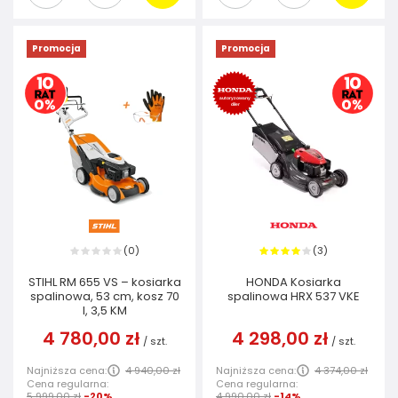
Promocja
Promocja
0
3
(
)
(
)
STIHL RM 655 VS – kosiarka
HONDA Kosiarka
spalinowa, 53 cm, kosz 70
spalinowa HRX 537 VKE
l, 3,5 KM
4 780,00 zł
4 298,00 zł
/
szt.
/
szt.
Najniższa cena:
4 940,00 zł
Najniższa cena:
4 374,00 zł
Cena regularna:
Cena regularna:
5 999,00 zł
-20%
4 990,00 zł
-14%