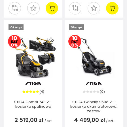
Okazja
Okazja
4
0
(
)
(
)
STIGA Combi 748 V –
STIGA Twinclip 950e V –
kosiarka spalinowa
kosiarka akumulatorowa,
zestaw
2 519,00 zł
4 499,00 zł
/
szt.
/
szt.