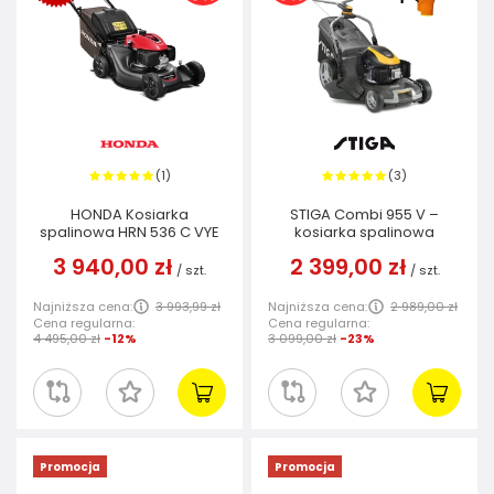
1
3
(
)
(
)
HONDA Kosiarka
STIGA Combi 955 V –
spalinowa HRN 536 C VYE
kosiarka spalinowa
3 940,00 zł
2 399,00 zł
/
szt.
/
szt.
Najniższa cena:
3 993,99 zł
Najniższa cena:
2 989,00 zł
Cena regularna:
Cena regularna:
4 495,00 zł
-12%
3 099,00 zł
-23%
Promocja
Promocja