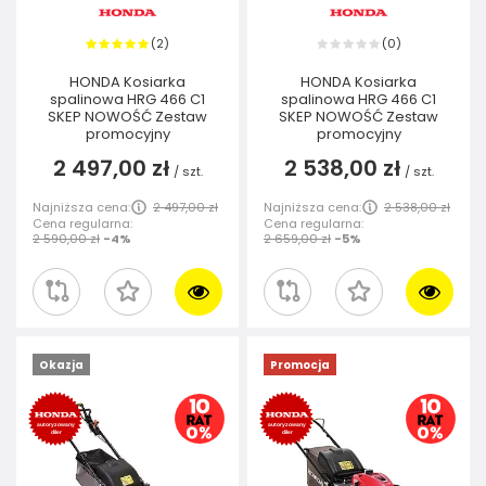
2
0
(
)
(
)
HONDA Kosiarka
HONDA Kosiarka
spalinowa HRG 466 C1
spalinowa HRG 466 C1
SKEP NOWOŚĆ Zestaw
SKEP NOWOŚĆ Zestaw
promocyjny
promocyjny
2 497,00 zł
2 538,00 zł
/
szt.
/
szt.
Najniższa cena:
2 497,00 zł
Najniższa cena:
2 538,00 zł
Cena regularna:
Cena regularna:
2 590,00 zł
-4%
2 659,00 zł
-5%
Okazja
Promocja