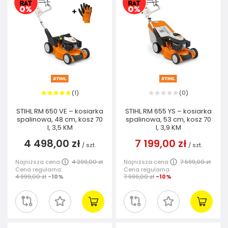
1
0
(
)
(
)
STIHL RM 650 VE – kosiarka
STIHL RM 655 YS – kosiarka
spalinowa, 48 cm, kosz 70
spalinowa, 53 cm, kosz 70
l, 3,5 KM
l, 3,9 KM
4 498,00 zł
7 199,00 zł
/
szt.
/
szt.
Najniższa cena:
4 299,00 zł
Najniższa cena:
7 599,00 zł
Cena regularna:
Cena regularna:
4 999,00 zł
-10%
7 999,00 zł
-10%