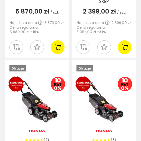
SKEP
5 870,00 zł
2 399,00 zł
/
szt.
/
szt.
Najniższa cena:
5 870,00 zł
Najniższa cena:
2 399,00 zł
Cena regularna:
Cena regularna:
6 980,00 zł
-16%
3 054,00 zł
-21%
Okazja
Okazja
2
8
(
)
(
)