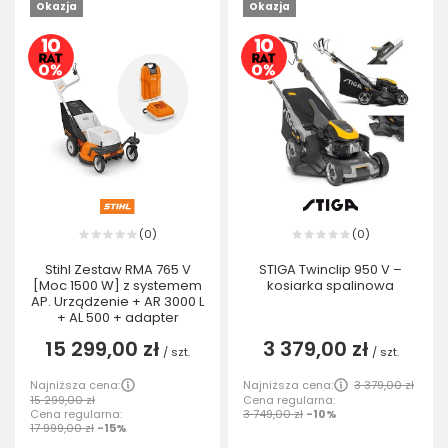
Okazja
Okazja
0
0
(
)
(
)
Stihl Zestaw RMA 765 V
STIGA Twinclip 950 V –
[Moc 1500 W] z systemem
kosiarka spalinowa
AP. Urządzenie + AR 3000 L
+ AL 500 + adapter
15 299,00 zł
3 379,00 zł
/
szt.
/
szt.
Najniższa cena:
Najniższa cena:
3 379,00 zł
15 299,00 zł
Cena regularna:
Cena regularna:
3 749,00 zł
-10%
17 999,00 zł
-15%