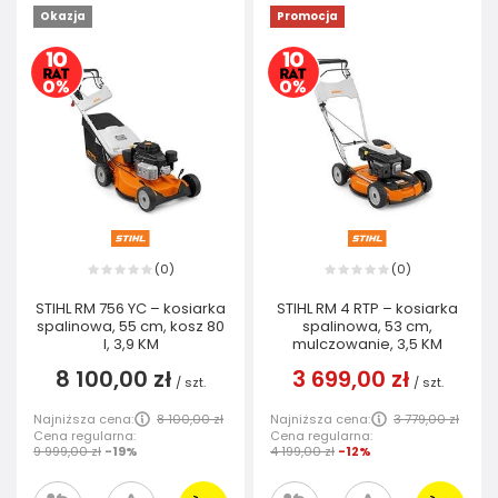
Okazja
Promocja
0
0
(
)
(
)
STIHL RM 756 YC – kosiarka
STIHL RM 4 RTP – kosiarka
spalinowa, 55 cm, kosz 80
spalinowa, 53 cm,
l, 3,9 KM
mulczowanie, 3,5 KM
8 100,00 zł
3 699,00 zł
/
szt.
/
szt.
Najniższa cena:
8 100,00 zł
Najniższa cena:
3 779,00 zł
Cena regularna:
Cena regularna:
9 999,00 zł
-19%
4 199,00 zł
-12%