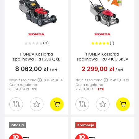
0
1
(
)
(
)
HONDA Kosiarka
HONDA Kosiarka
spalinowa HRH 536 QXE
spalinowa HRG 416C SKEA
8 062,00 zł
2 299,00 zł
/
szt.
/
szt.
Najniższa cena:
8 062,00 zł
Najniższa cena:
2 499,00 zł
Cena regularna:
Cena regularna:
8 860,00 zł
-9%
2 780,00 zł
-17%
Okazja
Promocja