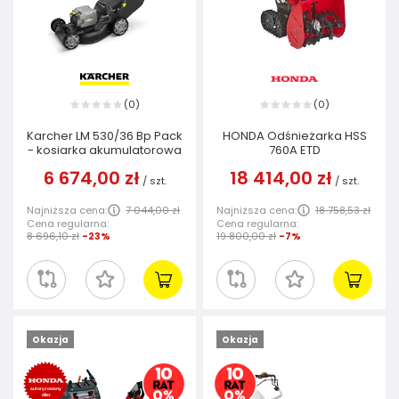
0
0
(
)
(
)
Karcher LM 530/36 Bp Pack
HONDA Odśnieżarka HSS
- kosiarka akumulatorowa
760A ETD
6 674,00 zł
18 414,00 zł
/
szt.
/
szt.
Najniższa cena:
7 044,00 zł
Najniższa cena:
18 758,53 zł
Cena regularna:
Cena regularna:
8 696,10 zł
-23%
19 800,00 zł
-7%
Okazja
Okazja