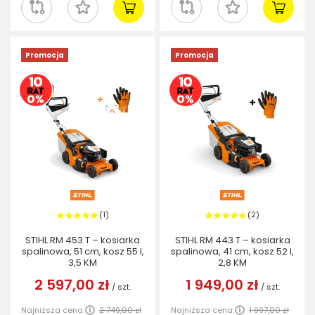
Promocja
Promocja
1
2
(
)
(
)
STIHL RM 453 T – kosiarka
STIHL RM 443 T – kosiarka
spalinowa, 51 cm, kosz 55 l,
spalinowa, 41 cm, kosz 52 l,
3,5 KM
2,8 KM
2 597,00 zł
1 949,00 zł
/
szt.
/
szt.
Najniższa cena:
2 749,00 zł
Najniższa cena:
1 997,00 zł