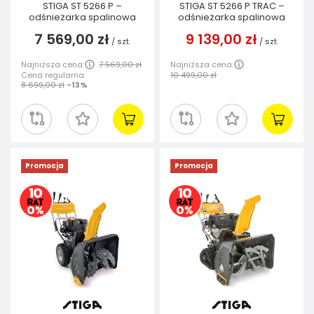
STIGA ST 5266 P –
STIGA ST 5266 P TRAC –
odśnieżarka spalinowa
odśnieżarka spalinowa
7 569,00 zł
9 139,00 zł
/
szt.
/
szt.
Najniższa cena:
7 569,00 zł
Najniższa cena:
Cena regularna:
10 499,00 zł
8 699,00 zł
-13%
Promocja
Promocja