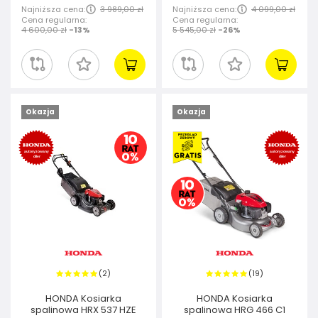
Najniższa cena:
3 989,00 zł
Najniższa cena:
4 099,00 zł
Cena regularna:
Cena regularna:
4 600,00 zł
-13%
5 545,00 zł
-26%
Okazja
Okazja
2
19
(
)
(
)
HONDA Kosiarka
HONDA Kosiarka
spalinowa HRX 537 HZE
spalinowa HRG 466 C1