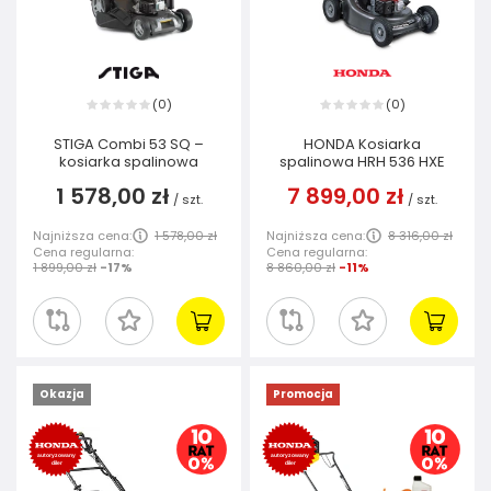
0
0
(
)
(
)
STIGA Combi 53 SQ –
HONDA Kosiarka
kosiarka spalinowa
spalinowa HRH 536 HXE
1 578,00 zł
7 899,00 zł
/
szt.
/
szt.
Najniższa cena:
1 578,00 zł
Najniższa cena:
8 316,00 zł
Cena regularna:
Cena regularna:
1 899,00 zł
-17%
8 860,00 zł
-11%
Okazja
Promocja