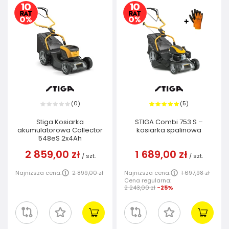
0
5
(
)
(
)
Stiga Kosiarka
STIGA Combi 753 S –
akumulatorowa Collector
kosiarka spalinowa
548eS 2x4Ah
2 859,00 zł
1 689,00 zł
/
szt.
/
szt.
Najniższa cena:
2 899,00 zł
Najniższa cena:
1 697,98 zł
Cena regularna:
2 243,00 zł
-25%