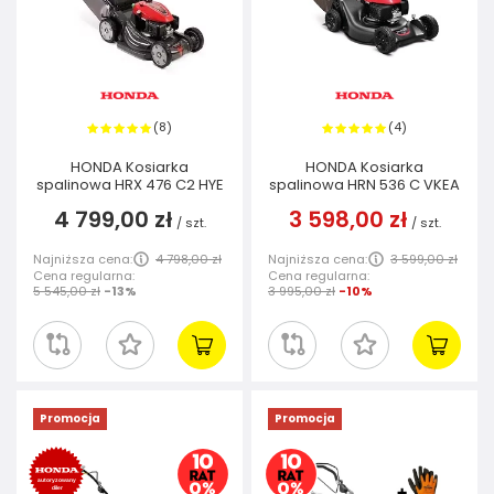
8
4
(
)
(
)
HONDA Kosiarka
HONDA Kosiarka
spalinowa HRX 476 C2 HYE
spalinowa HRN 536 C VKEA
4 799,00 zł
3 598,00 zł
/
szt.
/
szt.
Najniższa cena:
4 798,00 zł
Najniższa cena:
3 599,00 zł
Cena regularna:
Cena regularna:
5 545,00 zł
-13%
3 995,00 zł
-10%
Promocja
Promocja