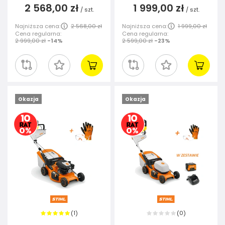
2 568,00 zł
1 999,00 zł
/
szt.
/
szt.
Najniższa cena:
2 568,00 zł
Najniższa cena:
1 999,00 zł
Cena regularna:
Cena regularna:
2 999,00 zł
-14%
2 599,00 zł
-23%
Okazja
Okazja
1
0
(
)
(
)