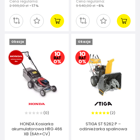
Cena regularna:
Cena regularna:
2 999,00 zł
-17%
9 540,00 zł
-6%
Okazja
Okazja
0
2
(
)
(
)
HONDA Kosiarka
STIGA ST 5262 P –
akumulatorowa HRG 466
odśnieżarka spalinowa
XB (6Ah+CV)