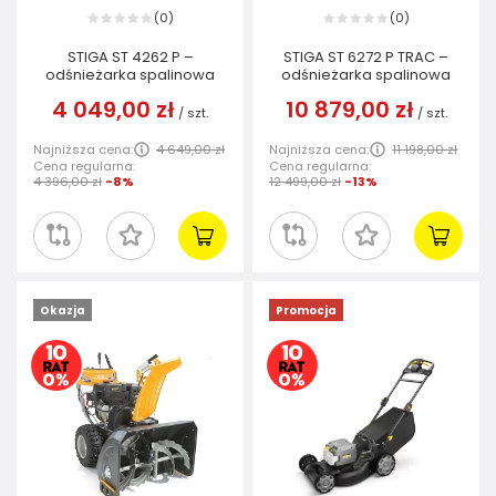
0
0
(
)
(
)
STIGA ST 4262 P –
STIGA ST 6272 P TRAC –
odśnieżarka spalinowa
odśnieżarka spalinowa
4 049,00 zł
10 879,00 zł
/
szt.
/
szt.
Najniższa cena:
4 649,00 zł
Najniższa cena:
11 198,00 zł
Cena regularna:
Cena regularna:
4 396,00 zł
-8%
12 499,00 zł
-13%
Okazja
Promocja