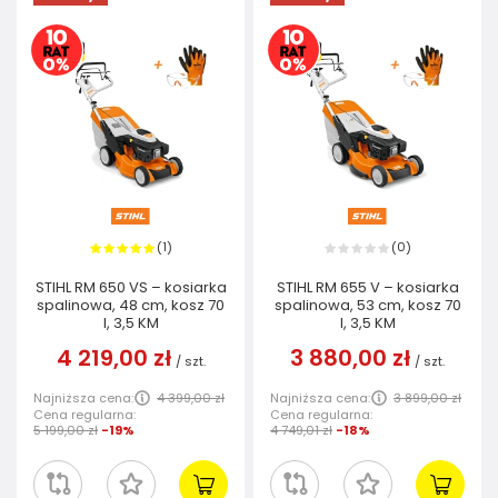
1
0
(
)
(
)
STIHL RM 650 VS – kosiarka
STIHL RM 655 V – kosiarka
spalinowa, 48 cm, kosz 70
spalinowa, 53 cm, kosz 70
l, 3,5 KM
l, 3,5 KM
4 219,00 zł
3 880,00 zł
/
szt.
/
szt.
Najniższa cena:
4 399,00 zł
Najniższa cena:
3 899,00 zł
Cena regularna:
Cena regularna:
5 199,00 zł
-19%
4 749,01 zł
-18%