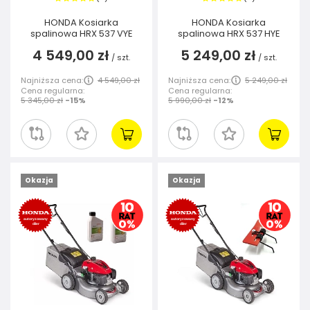
HONDA Kosiarka
HONDA Kosiarka
spalinowa HRX 537 VYE
spalinowa HRX 537 HYE
4 549,00 zł
5 249,00 zł
/
szt.
/
szt.
Najniższa cena:
4 549,00 zł
Najniższa cena:
5 249,00 zł
Cena regularna:
Cena regularna:
5 345,00 zł
-15%
5 990,00 zł
-12%
Okazja
Okazja