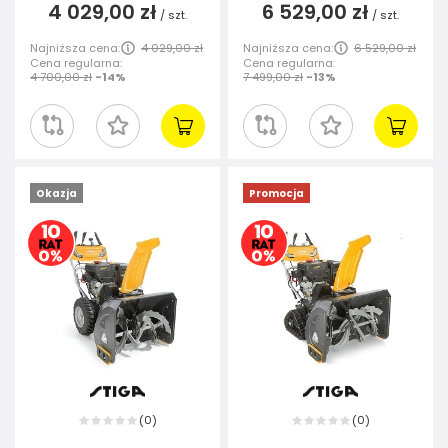
4 029,00 zł
6 529,00 zł
/
szt.
/
szt.
Najniższa cena:
4 029,00 zł
Najniższa cena:
6 529,00 zł
Cena regularna:
Cena regularna:
4 700,00 zł
-14%
7 499,00 zł
-13%
Okazja
Promocja
0
0
(
)
(
)