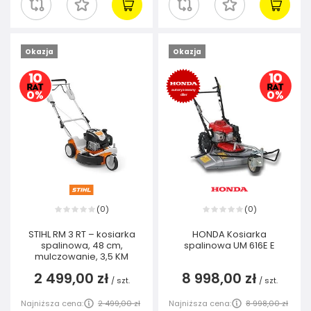
Okazja
Okazja
0
0
(
)
(
)
STIHL RM 3 RT – kosiarka
HONDA Kosiarka
spalinowa, 48 cm,
spalinowa UM 616E E
mulczowanie, 3,5 KM
2 499,00 zł
8 998,00 zł
/
szt.
/
szt.
Najniższa cena:
2 499,00 zł
Najniższa cena:
8 998,00 zł