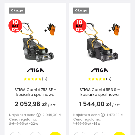
Okazja
Okazja
6
6
(
)
(
)
STIGA Combi 753 SE –
STIGA Combi 553 S –
kosiarka spalinowa
kosiarka spalinowa
2 052,98 zł
1 544,00 zł
/
szt.
/
szt.
Najniższa cena:
2 049,00 zł
Najniższa cena:
1 479,99 zł
Cena regularna:
Cena regularna:
2 649,00 zł
-22%
1 899,00 zł
-19%