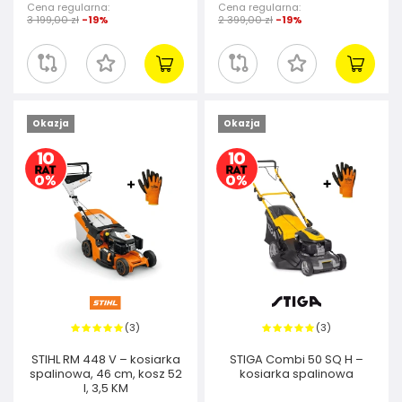
Cena regularna:
Cena regularna:
3 199,00 zł
-19%
2 399,00 zł
-19%
Okazja
Okazja
3
3
(
)
(
)
STIHL RM 448 V – kosiarka
STIGA Combi 50 SQ H –
spalinowa, 46 cm, kosz 52
kosiarka spalinowa
l, 3,5 KM