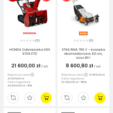
0
0
(
)
(
)
HONDA Odśnieżarka HSS
STIHL RMA 765 V – kosiarka
970A ETD
akumulatorowa, 63 cm,
kosz 80 l
21 600,00 zł
8 600,80 zł
/
szt.
/
szt.
Najniższa cena:
Najniższa cena:
8 499,00 zł
21 204,00 zł
Cena regularna:
Cena regularna:
10 490,00 zł
-18%
22 800,00 zł
-5%