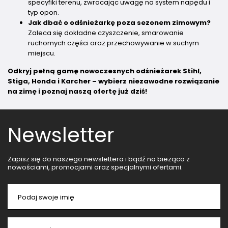
specyfiki terenu, zwracając uwagę na system napędu i
typ opon.
Jak dbać o odśnieżarkę poza sezonem zimowym?
Zaleca się dokładne czyszczenie, smarowanie
ruchomych części oraz przechowywanie w suchym
miejscu.
Odkryj pełną gamę nowoczesnych odśnieżarek Stihl,
Stiga, Honda i Karcher – wybierz niezawodne rozwiązanie
na zimę i poznaj naszą ofertę już dziś!
Newsletter
Zapisz się do naszego newslettera i bądź na bieżąco z
nowościami, promocjami oraz specjalnymi ofertami.
Podaj swoje imię