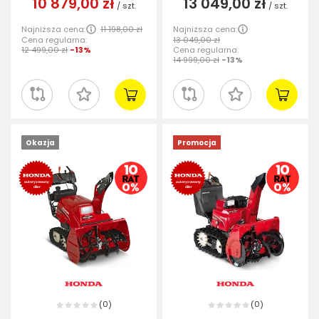
10 879,00 zł
13 049,00 zł
/
szt.
/
szt.
Najniższa cena:
11 198,00 zł
Najniższa cena:
Cena regularna:
13 049,00 zł
12 499,00 zł
-13%
Cena regularna:
14 999,00 zł
-13%
Okazja
Promocja
0
0
(
)
(
)