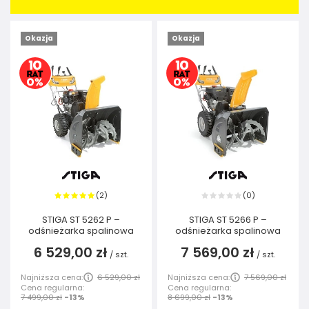
Okazja
Okazja
2
0
(
)
(
)
STIGA ST 5262 P –
STIGA ST 5266 P –
odśnieżarka spalinowa
odśnieżarka spalinowa
6 529,00 zł
7 569,00 zł
/
szt.
/
szt.
Najniższa cena:
6 529,00 zł
Najniższa cena:
7 569,00 zł
Cena regularna:
Cena regularna:
7 499,00 zł
-13%
8 699,00 zł
-13%