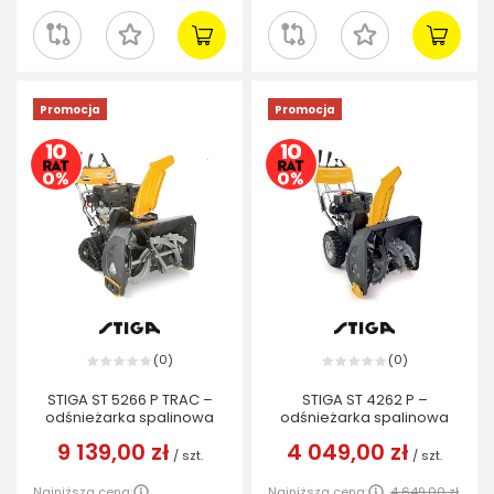
Promocja
Promocja
0
0
(
)
(
)
STIGA ST 5266 P TRAC –
STIGA ST 4262 P –
odśnieżarka spalinowa
odśnieżarka spalinowa
9 139,00 zł
4 049,00 zł
/
szt.
/
szt.
Najniższa cena:
Najniższa cena:
4 649,00 zł