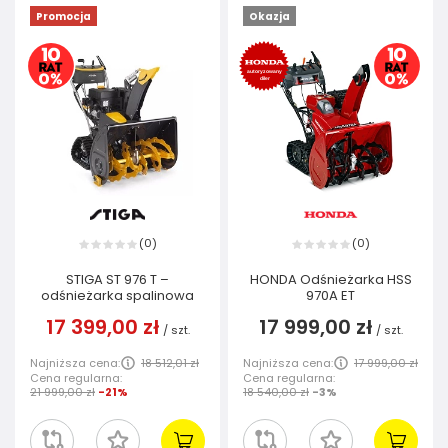
Promocja
Okazja
0
0
(
)
(
)
STIGA ST 976 T –
HONDA Odśnieżarka HSS
odśnieżarka spalinowa
970A ET
17 399,00 zł
17 999,00 zł
/
szt.
/
szt.
Najniższa cena:
18 512,01 zł
Najniższa cena:
17 999,00 zł
Cena regularna:
Cena regularna:
21 999,00 zł
-21%
18 540,00 zł
-3%