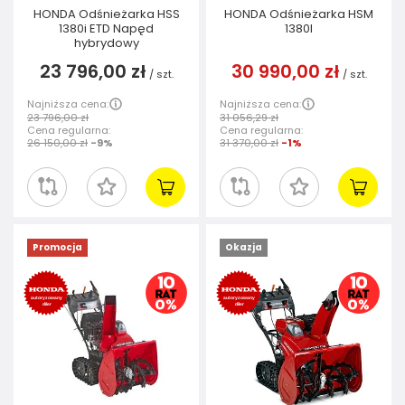
HONDA Odśnieżarka HSS
HONDA Odśnieżarka HSM
1380i ETD Napęd
1380I
hybrydowy
23 796,00 zł
30 990,00 zł
/
szt.
/
szt.
Najniższa cena:
Najniższa cena:
23 796,00 zł
31 056,29 zł
Cena regularna:
Cena regularna:
26 150,00 zł
-9%
31 370,00 zł
-1%
Promocja
Okazja