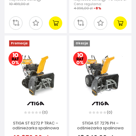
10 499,00 zł
Cena regularna:
4 396,00 zł
-8%
Promocja
Okazja
0
0
(
)
(
)
STIGA ST 6272 P TRAC –
STIGA ST 7276 PH –
odśnieżarka spalinowa
odśnieżarka spalinowa