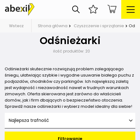
Strona główna
Czyszczenie i sprzątanie
Odśni
Wstecz
Odśnieżarki
ilość produktów:
20
Odśnieżarki skutecznie rozwiązują problem zalegającego
śniegu, ułatwiając szybkie i wygodne usuwanie białego puchu z
podjazdów, chodników czy parkingów. Ich największą zaletą
jest wydajność i niezawodność nawet w trudnych warunkach
zimowych. Oferta skierowana jest zarówno do właścicieli
domów, jak i firm dbających o bezpieczeństwo otoczenia.
Sprawdź nasze odśnieżarki i wybierz model idealny dla siebie!
Najlepsza trafność
Filtrowanie