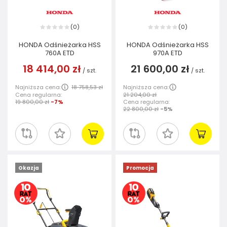
0
0
(
)
(
)
HONDA Odśnieżarka HSS
HONDA Odśnieżarka HSS
760A ETD
970A ETD
18 414,00 zł
21 600,00 zł
/
szt.
/
szt.
Najniższa cena:
18 758,53 zł
Najniższa cena:
Cena regularna:
21 204,00 zł
19 800,00 zł
-7%
Cena regularna:
22 800,00 zł
-5%
Okazja
Promocja