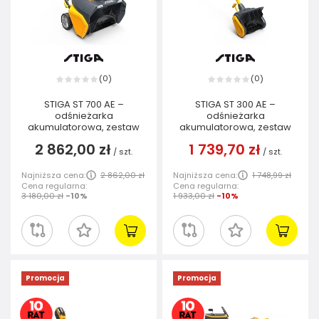
0
0
(
)
(
)
STIGA ST 700 AE –
STIGA ST 300 AE –
odśnieżarka
odśnieżarka
akumulatorowa, zestaw
akumulatorowa, zestaw
2 862,00 zł
1 739,70 zł
/
szt.
/
szt.
Najniższa cena:
2 862,00 zł
Najniższa cena:
1 748,99 zł
Cena regularna:
Cena regularna:
3 180,00 zł
-10%
1 933,00 zł
-10%
Promocja
Promocja