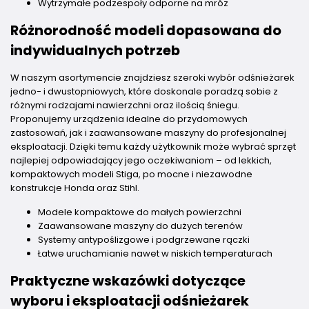
Wytrzymałe podzespoły odporne na mróz
Różnorodność modeli dopasowana do
indywidualnych potrzeb
W naszym asortymencie znajdziesz szeroki wybór odśnieżarek
jedno- i dwustopniowych, które doskonale poradzą sobie z
różnymi rodzajami nawierzchni oraz ilością śniegu.
Proponujemy urządzenia idealne do przydomowych
zastosowań, jak i zaawansowane maszyny do profesjonalnej
eksploatacji. Dzięki temu każdy użytkownik może wybrać sprzęt
najlepiej odpowiadający jego oczekiwaniom – od lekkich,
kompaktowych modeli Stiga, po mocne i niezawodne
konstrukcje Honda oraz Stihl.
Modele kompaktowe do małych powierzchni
Zaawansowane maszyny do dużych terenów
Systemy antypoślizgowe i podgrzewane rączki
Łatwe uruchamianie nawet w niskich temperaturach
Praktyczne wskazówki dotyczące
wyboru i eksploatacji odśnieżarek