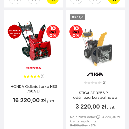
Okazja
1
(
)
0
(
)
HONDA Odśnieżarka HSS
760A ET
STIGA ST 3256 P –
odśnieżarka spalinowa
16 220,00 zł
/
szt.
3 220,00 zł
/
szt.
Najniższa cena:
3 220,00 zł
Cena regularna:
3 499,00 zł
-8%