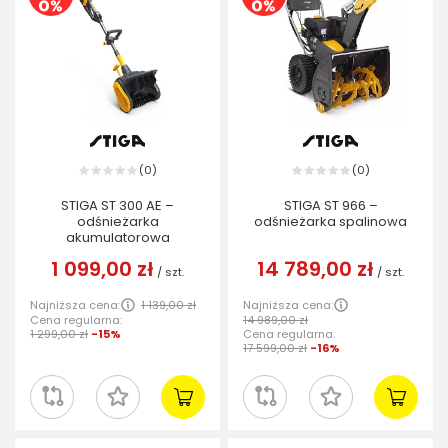
0
0
(
)
(
)
STIGA ST 300 AE –
STIGA ST 966 –
odśnieżarka
odśnieżarka spalinowa
akumulatorowa
1 099,00 zł
14 789,00 zł
/
szt.
/
szt.
Najniższa cena:
1 139,00 zł
Najniższa cena:
Cena regularna:
14 989,00 zł
1 299,00 zł
-15%
Cena regularna:
17 599,00 zł
-16%