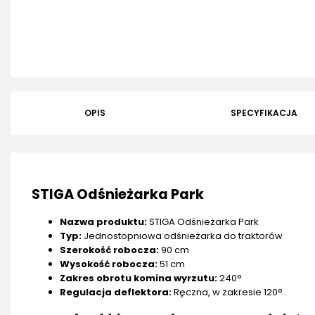
OPIS
SPECYFIKACJA
STIGA Odśnieżarka Park
Nazwa produktu:
STIGA Odśnieżarka Park
Typ:
Jednostopniowa odśnieżarka do traktorów
Szerokość robocza:
90 cm
Wysokość robocza:
51 cm
Zakres obrotu komina wyrzutu:
240°
Regulacja deflektora:
Ręczna, w zakresie 120°