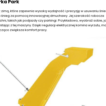
rka Park
z zimą, które zapewnia wysoką wydajność i precyzję w usuwaniu śnieg
era śnieg za pomocą innowacyjnej dmuchawy. Jej szerokość robocza
ni, takich jak podjazdy czy parkingi. Przykładowo, wyobraź sobie, j
ając z tej maszyny. Dzięki regulacji elektrycznej komina wyrzutu, m
acząco zwiększa komfort pracy.