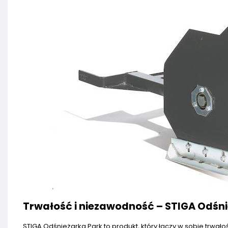
Trwałość i niezawodność – STIGA Odśn
STIGA Odśnieżarka Park to produkt, który łączy w sobie trwał