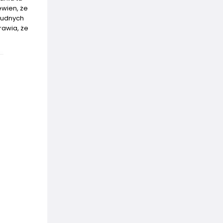
ewien, że
rudnych
rawia, że