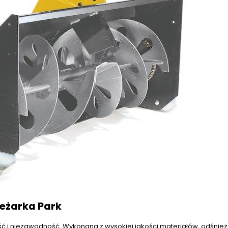
ieżarka Park
ość i niezawodność. Wykonana z wysokiej jakości materiałów, odśnież