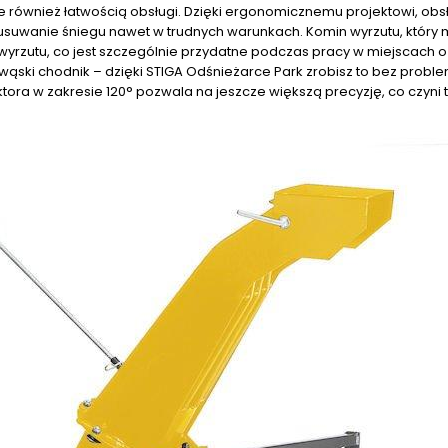
le również łatwością obsługi. Dzięki ergonomicznemu projektowi, ob
ne usuwanie śniegu nawet w trudnych warunkach. Komin wyrzutu, który
wyrzutu, co jest szczególnie przydatne podczas pracy w miejscach o
wąski chodnik – dzięki STIGA Odśnieżarce Park zrobisz to bez proble
tora w zakresie 120° pozwala na jeszcze większą precyzję, co czyni 