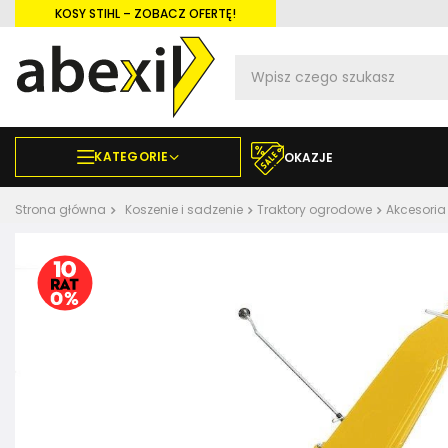
KOSY STIHL – ZOBACZ OFERTĘ!
KATEGORIE
OKAZJE
Strona główna
Koszenie i sadzenie
Traktory ogrodowe
Akcesoria