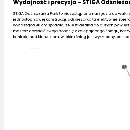
Wydajność i precyzja – STIGA Odśnieża
STIGA Odśnieżarka Park to niezastąpione narzędzie do walki 
jednostopniowej konstrukcji, odśnieżarka ta efektywnie zbi
wynosząca 90 cm sprawia, że jest idealna do dużych powierzch
możesz oczyścić swoją posesję z zalegającego śniegu, korzyst
kontrolę nad kierunkiem, w jakim śnieg jest wyrzucany, co zn