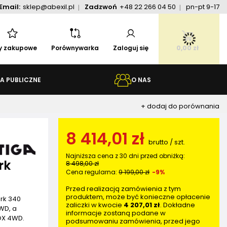
Email:
sklep@abexil.pl
Zadzwoń
+48 22 266 04 50
pn-pt 9-17
ty zakupowe
Porównywarka
Zaloguj się
0,00 zł
A PUBLICZNE
O NAS
+ dodaj do porównania
8 414,01 zł
brutto
/
szt.
Najniższa cena z 30 dni przed obniżką:
rk
8 498,00 zł
Cena regularna:
9 199,00 zł
-9%
Przed realizacją zamówienia z tym
produktem, może być konieczne opłacenie
ark 340
zaliczki w kwocie
4 207,01 zł
. Dokładne
WD, a
informacje zostaną podane w
IOX 4WD.
podsumowaniu zamówienia, przed jego