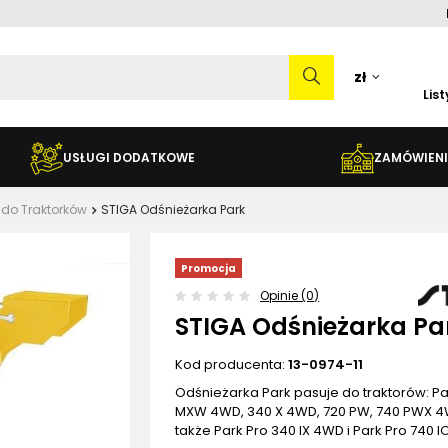
zł
Lis
USŁUGI DODATKOWE
ZAMÓWIENI
 do Traktorków
STIGA Odśnieżarka Park
Promocja
Opinie (0)
STIGA Odśnieżarka Pa
Kod producenta:
13-0974-11
Odśnieżarka Park pasuje do traktorów: P
MXW 4WD, 340 X 4WD, 720 PW, 740 PWX 4
także Park Pro 340 IX 4WD i Park Pro 740 