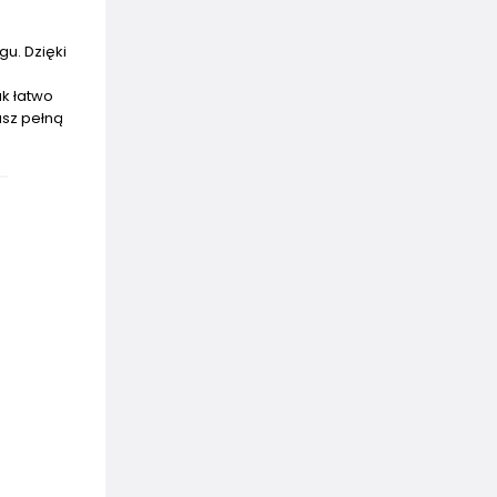
u. Dzięki
ak łatwo
asz pełną