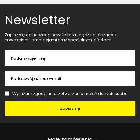
Newsletter
Zapisz się do naszego newslettera i bądź na bieżąco z
nowościami, promocjami oraz specjalnymi ofertami.
Podaj swoje imię
Podaj swój adres e-mail
Wyrażam zgodę na przetwarzanie moich danych osobowych (adres e-mail) na potrzeby wysyłki newslettera z informacją handlową (marketing). Więcej w
Zapisz się
Moje zamówienia