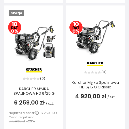
Okazja
0
(
)
0
(
)
Karcher Myjka Spalinowa
HD 6/15 G Classic
KARCHER MYJKA
SPALINOWA HD 9/25 G
4 920,00 zł
/
szt.
6 259,00 zł
/
szt.
Najniższa cena:
6 259,00 zł
Cena regularna:
8 154,90 zł
-23%