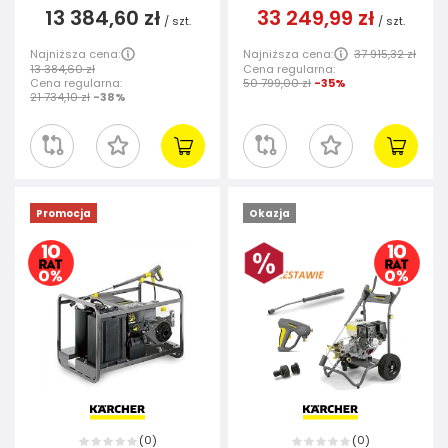
13 384,60 zł
33 249,99 zł
/
szt.
/
szt.
Najniższa cena:
Najniższa cena:
37 915,32 zł
13 384,60 zł
Cena regularna:
Cena regularna:
50 799,00 zł
-35%
21 734,10 zł
-38%
Promocja
Okazja
0
0
(
)
(
)