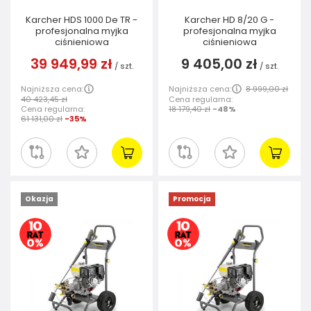
Karcher HDS 1000 De TR -
Karcher HD 8/20 G -
profesjonalna myjka
profesjonalna myjka
ciśnieniowa
ciśnieniowa
39 949,99 zł
9 405,00 zł
/
szt.
/
szt.
Najniższa cena:
Najniższa cena:
8 999,00 zł
40 423,45 zł
Cena regularna:
Cena regularna:
18 179,40 zł
-48%
61 131,00 zł
-35%
Okazja
Promocja