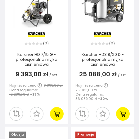
0
0
(
)
(
)
Karcher HD 7/15 G -
Karcher HDS 8/20 D -
profesjonalna myjka
profesjonalna myjka
ciśnieniowa
ciśnieniowa
9 393,00 zł
25 088,00 zł
/
szt.
/
szt.
Najniższa cena:
9 393,00 zł
Najniższa cena:
Cena regularna:
25 088,00 zł
12 238,50 zł
-23%
Cena regularna:
36 039,00 zł
-30%
Okazja
Promocja