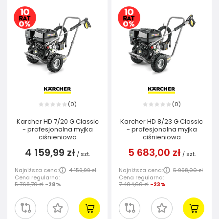
0
0
(
)
(
)
Karcher HD 7/20 G Classic
Karcher HD 8/23 G Classic
- profesjonalna myjka
- profesjonalna myjka
ciśnieniowa
ciśnieniowa
4 159,99 zł
5 683,00 zł
/
szt.
/
szt.
Najniższa cena:
4 159,99 zł
Najniższa cena:
5 998,00 zł
Cena regularna:
Cena regularna:
5 768,70 zł
-28%
7 404,60 zł
-23%