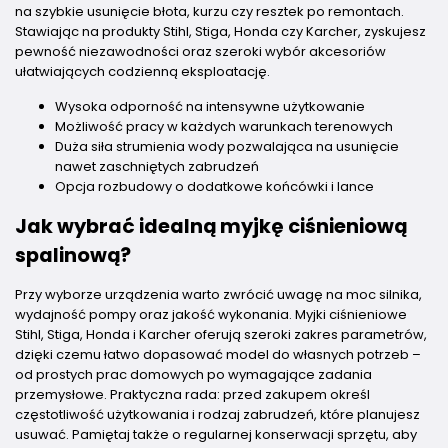
na szybkie usunięcie błota, kurzu czy resztek po remontach.
Stawiając na produkty Stihl, Stiga, Honda czy Karcher, zyskujesz
pewność niezawodności oraz szeroki wybór akcesoriów
ułatwiających codzienną eksploatację.
Wysoka odporność na intensywne użytkowanie
Możliwość pracy w każdych warunkach terenowych
Duża siła strumienia wody pozwalająca na usunięcie
nawet zaschniętych zabrudzeń
Opcja rozbudowy o dodatkowe końcówki i lance
Jak wybrać idealną myjkę ciśnieniową
spalinową?
Przy wyborze urządzenia warto zwrócić uwagę na moc silnika,
wydajność pompy oraz jakość wykonania. Myjki ciśnieniowe
Stihl, Stiga, Honda i Karcher oferują szeroki zakres parametrów,
dzięki czemu łatwo dopasować model do własnych potrzeb –
od prostych prac domowych po wymagające zadania
przemysłowe. Praktyczna rada: przed zakupem określ
częstotliwość użytkowania i rodzaj zabrudzeń, które planujesz
usuwać. Pamiętaj także o regularnej konserwacji sprzętu, aby