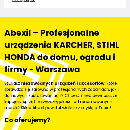
Abexil – Profesjonalne
urządzenia KARCHER, STIHL
HONDA do domu, ogrodu i
firmy - Warszawa
Szukasz
niezawodnych urządzeń i akcesoriów
, które
sprawdzą się zarówno w profesjonalnych zadaniach, jak i
domowych zastosowaniach? Chcesz mieć pewność, że
kupujesz sprzęt najwyższej jakości od renomowanych
marek? Sklep Abexil powstał właśnie z myślą o Tobie!
Co oferujemy?