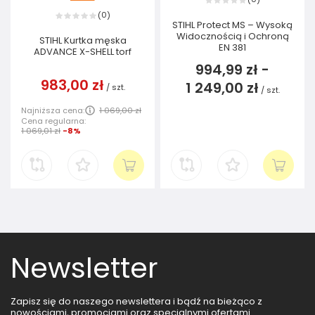
0
(
)
STIHL Protect MS – Wysoką
Widocznością i Ochroną
STIHL Kurtka męska
EN 381
ADVANCE X-SHELL torf
994,99 zł
-
983,00 zł
1 249,00 zł
/
szt.
/
szt.
Najniższa cena:
1 069,00 zł
Cena regularna:
1 069,01 zł
-8%
Newsletter
Zapisz się do naszego newslettera i bądź na bieżąco z
nowościami, promocjami oraz specjalnymi ofertami.