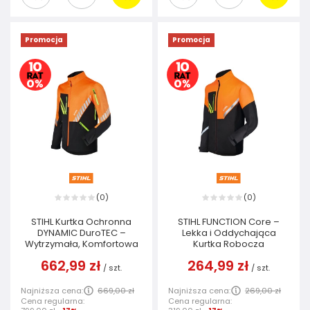
Promocja
Promocja
0
0
(
)
(
)
STIHL Kurtka Ochronna
STIHL FUNCTION Core –
DYNAMIC DuroTEC –
Lekka i Oddychająca
Wytrzymała, Komfortowa
Kurtka Robocza
662,99 zł
264,99 zł
/
szt.
/
szt.
Najniższa cena:
669,00 zł
Najniższa cena:
269,00 zł
Cena regularna:
Cena regularna: