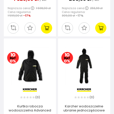
Najniższa cena:
1 598,00 zł
Najniższa cena:
255,99 zł
Cena regularna:
Cena regularna:
1 599,00 zł
-17%
309,00 zł
-17%
0
0
(
)
(
)
Kurtka robocza
Karcher wodoszczelne
wodoszczelna Advanced
ubranie jednoczęściowe