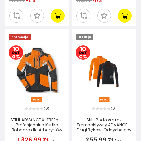
799,00 zł
-17%
319,00 zł
-17%
Promocja
Okazja
0
0
(
)
(
)
STIHL ADVANCE X-TREEm –
Stihl Podkoszulek
Profesjonalna Kurtka
Termoaktywny ADVANCE –
Robocza dla Arborystów
Długi Rękaw, Oddychający
1 326,99 zł
255,99 zł
/
szt.
/
szt.