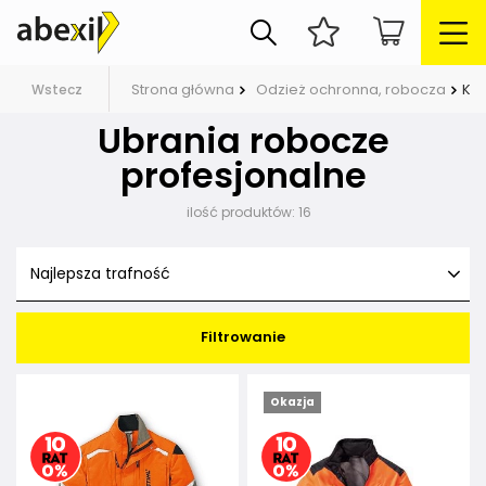
Strona główna
Odzież ochronna, robocza
Kur
Wstecz
Ubrania robocze
profesjonalne
ilość produktów:
16
Najlepsza trafność
Filtrowanie
Okazja