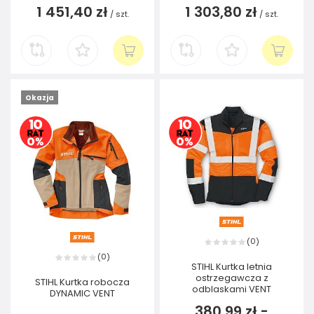
1 451,40 zł
1 303,80 zł
/
szt.
/
szt.
Okazja
0
(
)
0
(
)
STIHL Kurtka letnia
ostrzegawcza z
STIHL Kurtka robocza
odblaskami VENT
DYNAMIC VENT
380,99 zł
-