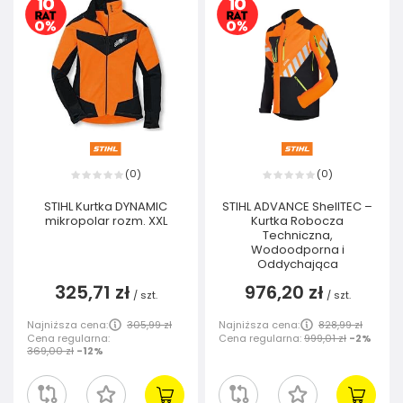
0
0
(
)
(
)
STIHL Kurtka DYNAMIC
STIHL ADVANCE ShellTEC –
mikropolar rozm. XXL
Kurtka Robocza
Techniczna,
Wodoodporna i
Oddychająca
325,71 zł
976,20 zł
/
szt.
/
szt.
Najniższa cena:
305,99 zł
Najniższa cena:
828,99 zł
Cena regularna:
Cena regularna:
999,01 zł
-2%
369,00 zł
-12%