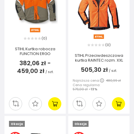
0
(
)
0
(
)
STIHL Kurtka robocza
FUNCTION ERGO
STIHL Przeciwdeszczowa
kurtka RAINTEC rozm. XXL
382,06 zł
-
505,30 zł
459,00 zł
/
szt.
/
szt.
Najniższa cena:
480,99 zł
Cena regularna:
579,00 zł
-13%
Okazja
Okazja