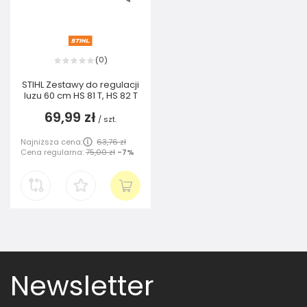
0
(
)
STIHL Zestawy do regulacji
luzu 60 cm HS 81 T, HS 82 T
69,99 zł
/
szt.
Najniższa cena:
63,76 zł
Cena regularna:
75,00 zł
-7%
Newsletter