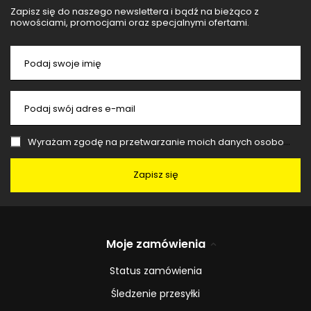
Zapisz się do naszego newslettera i bądź na bieżąco z
nowościami, promocjami oraz specjalnymi ofertami.
Podaj swoje imię
Podaj swój adres e-mail
Wyrażam zgodę na przetwarzanie moich danych osobowych (adres e-mail) na potrzeby wysyłki newslettera z informacją handlową (marketing). Więcej w
Zapisz się
Moje zamówienia
Status zamówienia
Śledzenie przesyłki