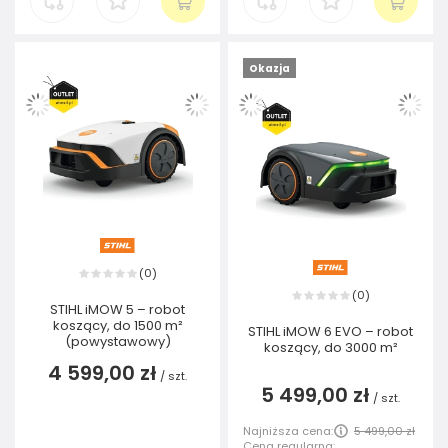
Okazja
0
(
)
0
(
)
STIHL iMOW 5 – robot
koszący, do 1500 m²
STIHL iMOW 6 EVO – robot
(powystawowy)
koszący, do 3000 m²
4 599,00 zł
/
szt.
5 499,00 zł
/
szt.
Najniższa cena:
5 499,00 zł
Cena regularna: