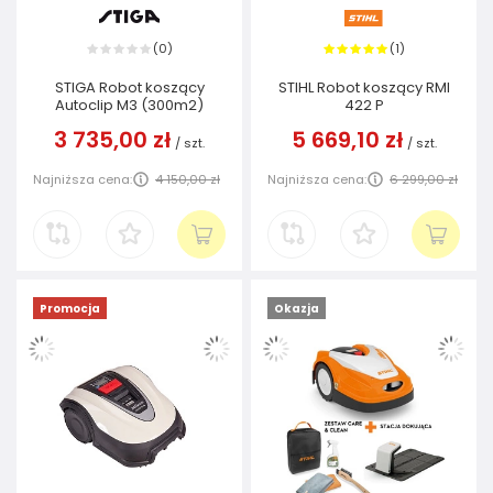
0
1
(
)
(
)
STIGA Robot koszący
STIHL Robot koszący RMI
Autoclip M3 (300m2)
422 P
3 735,00 zł
5 669,10 zł
/
szt.
/
szt.
Najniższa cena:
4 150,00 zł
Najniższa cena:
6 299,00 zł
Promocja
Okazja