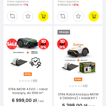
Cena regularna:
Cena regularna:
6 999,00 zł
-7%
4 781,00 zł
-21%
Okazja
0
(
)
0
(
)
STIHL iMOW 4 EVO – robot
koszący, do 1000 m²
STIHL Robot koszący iMOW
6 (3000m2) + Install KIT 1
6 999,00 zł
/
szt.
5 398,00 zł