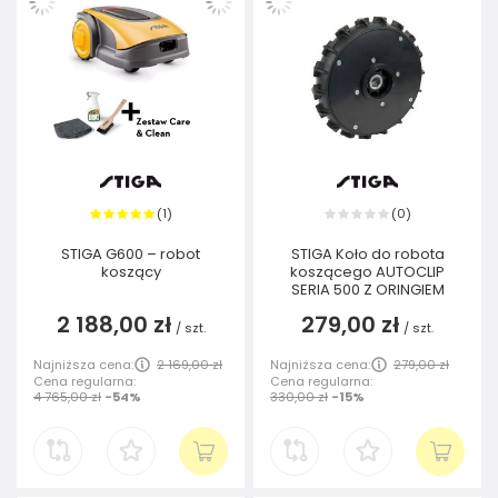
1
0
(
)
(
)
STIGA G600 – robot
STIGA Koło do robota
koszący
koszącego AUTOCLIP
SERIA 500 Z ORINGIEM
2 188,00 zł
279,00 zł
/
szt.
/
szt.
Najniższa cena:
2 169,00 zł
Najniższa cena:
279,00 zł
Cena regularna:
Cena regularna:
4 765,00 zł
-54%
330,00 zł
-15%