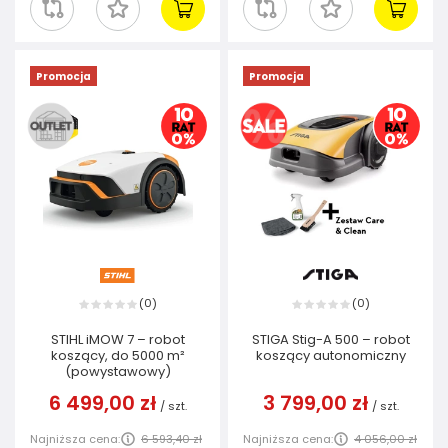
Promocja
Promocja
0
0
(
)
(
)
STIHL iMOW 7 – robot
STIGA Stig-A 500 – robot
koszący, do 5000 m²
koszący autonomiczny
(powystawowy)
6 499,00 zł
3 799,00 zł
/
szt.
/
szt.
Najniższa cena:
6 593,40 zł
Najniższa cena:
4 056,00 zł