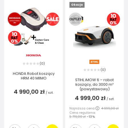
Okazja
0
(
)
0
(
)
HONDA Robot koszący
HRM 40 MIIMO
STIHL iMOW 6 – robot
koszący, do 3000 m²
(powystawowy)
4 990,00 zł
/
szt.
4 999,00 zł
/
szt.
Najniższa cena:
4 999,00 zł
Cena regularna:
5 719,00 zł
-13%