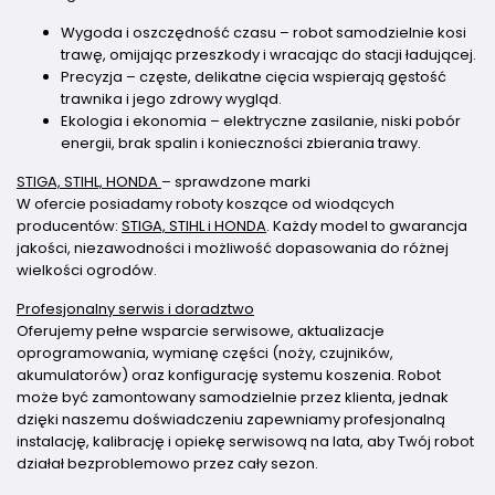
Wygoda i oszczędność czasu – robot samodzielnie kosi
trawę, omijając przeszkody i wracając do stacji ładującej.
Precyzja – częste, delikatne cięcia wspierają gęstość
trawnika i jego zdrowy wygląd.
Ekologia i ekonomia – elektryczne zasilanie, niski pobór
energii, brak spalin i konieczności zbierania trawy.
STIGA, STIHL, HONDA
– sprawdzone marki
W ofercie posiadamy roboty koszące od wiodących
producentów:
STIGA, STIHL i HONDA
. Każdy model to gwarancja
jakości, niezawodności i możliwość dopasowania do różnej
wielkości ogrodów.
Profesjonalny serwis i doradztwo
Oferujemy pełne wsparcie serwisowe, aktualizacje
oprogramowania, wymianę części (noży, czujników,
akumulatorów) oraz konfigurację systemu koszenia. Robot
może być zamontowany samodzielnie przez klienta, jednak
dzięki naszemu doświadczeniu zapewniamy profesjonalną
instalację, kalibrację i opiekę serwisową na lata, aby Twój robot
działał bezproblemowo przez cały sezon.