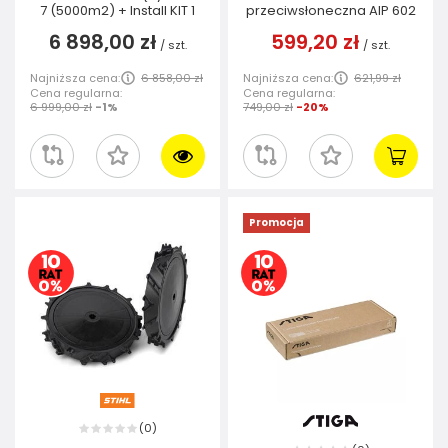
7 (5000m2) + Install KIT 1
przeciwsłoneczna AIP 602
6 898,00 zł
599,20 zł
/
szt.
/
szt.
Najniższa cena:
6 858,00 zł
Najniższa cena:
621,99 zł
Cena regularna:
Cena regularna:
6 999,00 zł
-1%
749,00 zł
-20%
Promocja
0
(
)