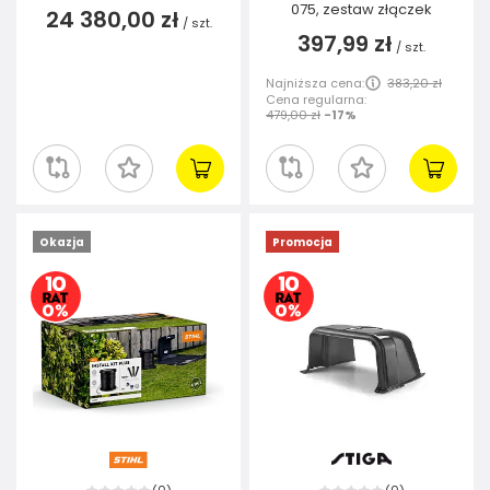
075, zestaw złączek
24 380,00 zł
/
szt.
397,99 zł
/
szt.
Najniższa cena:
383,20 zł
Cena regularna:
479,00 zł
-17%
Okazja
Promocja