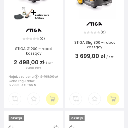
0
(
)
0
(
)
STIGA Stig 300 – robot
koszący
STIGA G1200 – robot
koszący
3 699,00 zł
/
szt.
2 498,00 zł
/
szt.
2498
PKT
Najniższa cena:
2 498,00 zł
Cena regularna:
6 299,00 zł
-60%
Okazja
Okazja