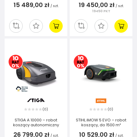
15 489,00 zł
19 450,00 zł
/
szt.
/
szt.
19450
PKT
0
0
(
)
(
)
STIGA A 10000 – robot
STIHL iMOW 5 EVO – robot
koszący autonomiczny
koszący, do 1500 m²
26 799,00 zł
10 529,00 zł
/
szt.
/
szt.