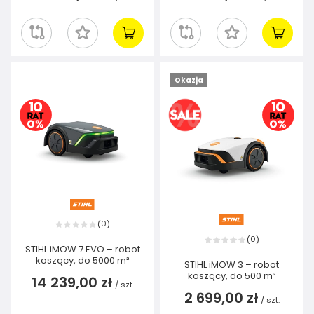
Okazja
0
(
)
0
(
)
STIHL iMOW 7 EVO – robot
koszący, do 5000 m²
STIHL iMOW 3 – robot
koszący, do 500 m²
14 239,00 zł
/
szt.
2 699,00 zł
/
szt.