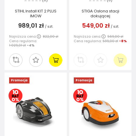
0
0
(
)
(
)
STIHL Install KIT 2 PLUS
STIGA Osłona stacji
IMOW
dokującej
989,01 zł
549,00 zł
/
szt.
/
szt.
Najniższa cena:
822,00 zł
Najniższa cena:
569,00 zł
Cena regularna:
Cena regularna:
599,00 zł
-8%
1 029,01 zł
-4%
Promocja
Promocja