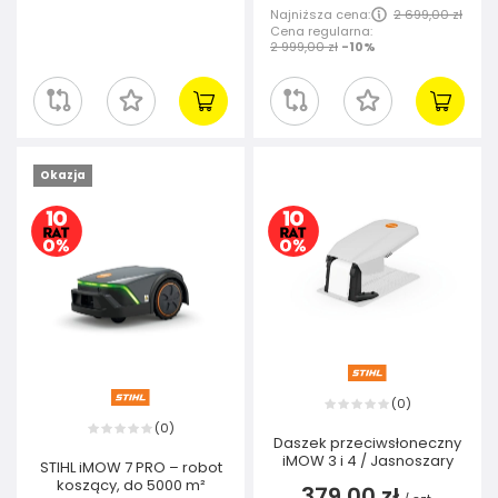
Najniższa cena:
2 699,00 zł
Cena regularna:
2 999,00 zł
-10%
Okazja
0
(
)
0
(
)
Daszek przeciwsłoneczny
iMOW 3 i 4 / Jasnoszary
STIHL iMOW 7 PRO – robot
koszący, do 5000 m²
379,00 zł