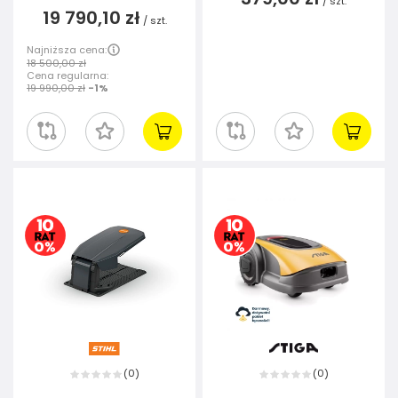
/
szt.
19 790,10 zł
/
szt.
Najniższa cena:
18 500,00 zł
Cena regularna:
19 990,00 zł
-1%
0
0
(
)
(
)