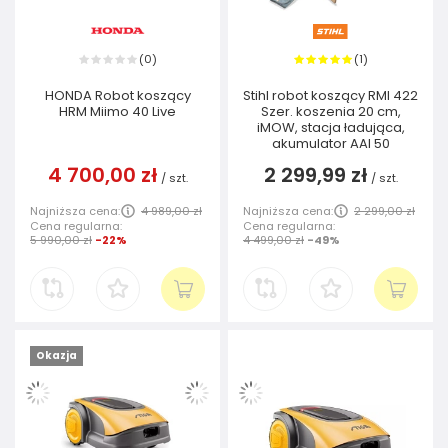
0
1
(
)
(
)
HONDA Robot koszący
Stihl robot koszący RMI 422
HRM Miimo 40 Live
Szer. koszenia 20 cm,
iMOW, stacja ładująca,
akumulator AAI 50
4 700,00 zł
2 299,99 zł
/
szt.
/
szt.
Najniższa cena:
4 989,00 zł
Najniższa cena:
2 299,00 zł
Cena regularna:
Cena regularna:
5 990,00 zł
-22%
4 499,00 zł
-49%
Okazja