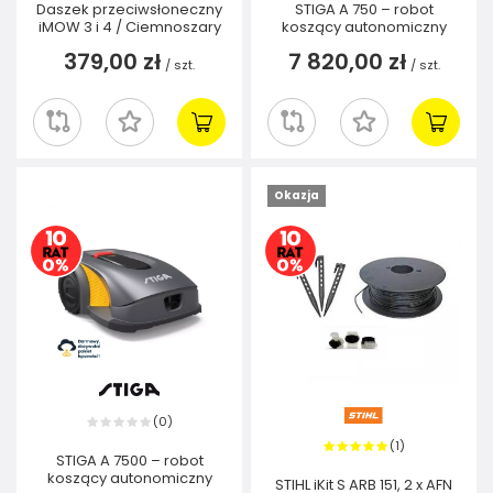
Daszek przeciwsłoneczny
STIGA A 750 – robot
iMOW 3 i 4 / Ciemnoszary
koszący autonomiczny
379,00 zł
7 820,00 zł
/
szt.
/
szt.
Okazja
0
(
)
1
(
)
STIGA A 7500 – robot
koszący autonomiczny
STIHL iKit S ARB 151, 2 x AFN