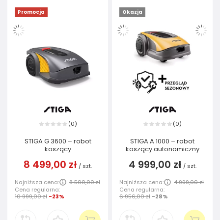
Promocja
Okazja
0
0
(
)
(
)
STIGA G 3600 – robot
STIGA A 1000 – robot
koszący
koszący autonomiczny
8 499,00 zł
4 999,00 zł
/
szt.
/
szt.
Najniższa cena:
8 500,00 zł
Najniższa cena:
4 999,00 zł
Cena regularna:
Cena regularna:
10 999,00 zł
-23%
6 956,00 zł
-28%