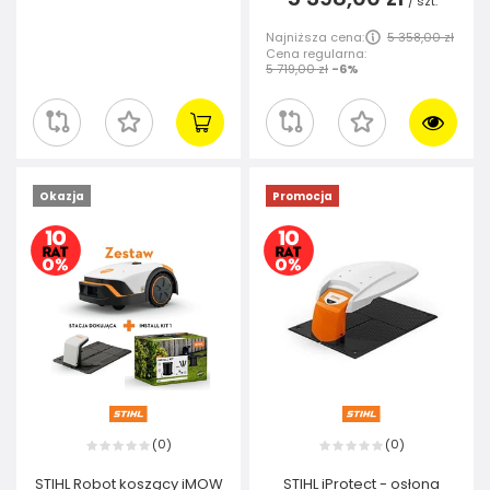
/
szt.
Najniższa cena:
5 358,00 zł
Cena regularna:
5 719,00 zł
-6%
Okazja
Promocja
0
0
(
)
(
)
STIHL Robot koszący iMOW
STIHL iProtect - osłona