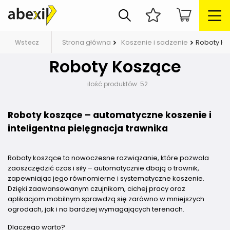
Strona główna
Koszenie i sadzenie
Roboty K
Wstecz
Roboty Koszące
ilość produktów:
52
Roboty koszące – automatyczne koszenie i
inteligentna pielęgnacja trawnika
Roboty koszące to nowoczesne rozwiązanie, które pozwala
zaoszczędzić czas i siły – automatycznie dbają o trawnik,
zapewniając jego równomierne i systematyczne koszenie.
Dzięki zaawansowanym czujnikom, cichej pracy oraz
aplikacjom mobilnym sprawdzą się zarówno w mniejszych
ogrodach, jak i na bardziej wymagających terenach.
Dlaczego warto?