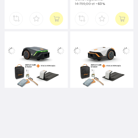
14 799,00 zł
-63%
0
0
(
)
(
)
STIHL iMOW 3 EVO – robot
STIHL iMOW 4 – robot
koszący, do 500 m²
koszący, do 1000 m²
3 299,00 zł
3 999,00 zł
/
szt.
/
szt.