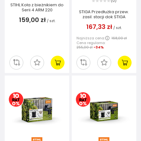
0
(
)
STIHL Koła z bieżnikiem do
Serii 4 ARM 220
STIGA Przedłużka przew.
zasil. stacji dok STIGA
159,00 zł
/
szt.
167,33 zł
/
szt.
Najniższa cena:
168,00 zł
Cena regularna:
255,00 zł
-34%