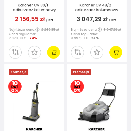
Karcher CV 30/1 -
Karcher CV 48/2 -
odkurzacz kolumnowy
odkurzacz kolumnowy
2 156,55 zł
3 047,29 zł
/
szt.
/
szt.
Najniższa cena:
2 269,35 zł
Najniższa cena:
3 047,29 zł
Cena regularna:
Cena regularna:
2 829,00 zł
-24%
3 997,50 zł
-24%
Promocja
Promocja