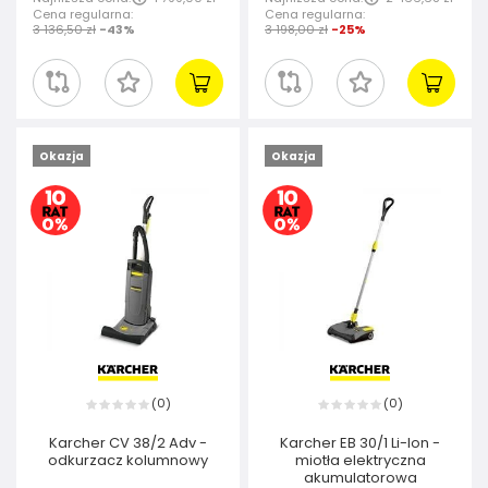
Cena regularna:
Cena regularna:
3 136,50 zł
-43%
3 198,00 zł
-25%
Okazja
Okazja
0
0
(
)
(
)
Karcher CV 38/2 Adv -
Karcher EB 30/1 Li-Ion -
odkurzacz kolumnowy
miotła elektryczna
akumulatorowa