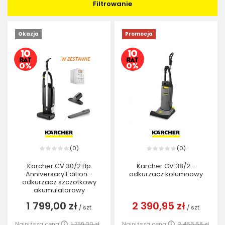
Filtrowanie
Okazja
Promocja
0
0
(
)
(
)
Karcher CV 30/2 Bp
Karcher CV 38/2 -
Anniversary Edition -
odkurzacz kolumnowy
odkurzacz szczotkowy
akumulatorowy
1 799,00 zł
2 390,95 zł
/
szt.
/
szt.
Najniższa cena:
1 799,00 zł
Najniższa cena:
2 466,68 zł