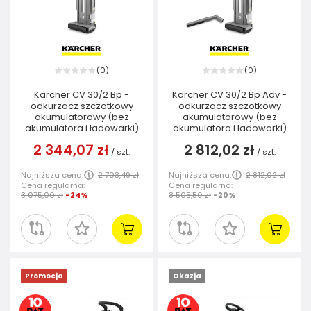
0
0
(
)
(
)
Karcher CV 30/2 Bp -
Karcher CV 30/2 Bp Adv -
odkurzacz szczotkowy
odkurzacz szczotkowy
akumulatorowy (bez
akumulatorowy (bez
akumulatora i ładowarki)
akumulatora i ładowarki)
2 344,07 zł
2 812,02 zł
/
szt.
/
szt.
Najniższa cena:
2 703,49 zł
Najniższa cena:
2 812,02 zł
Cena regularna:
Cena regularna:
3 075,00 zł
-24%
3 505,50 zł
-20%
Promocja
Okazja