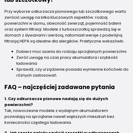
Przy wyborze odkurzacza pionowego lub szczotkowego warto
zwrócić uwagę na kilka kluczowych aspektów: rodzaj
powierzchni w domu, obecność zwierząt, pojemność baterii
oraz system filtracji. Modele z turboszczotką sprawdzą się w
domach z dywanami i sierścią, natomiast wersje z podwójną
filtracją HEPA są idealne dla alergików. Praktyczne wskazówki:
Dobierz moc ssania do rodzaju sprzątanych powierzchni
Zwróć uwagę na czas pracy akumulatora i szybkość
ładowania
Sprawdź, czy urządzenie posiada wymienne końcówki do
różnych zastosowań
FAQ – najczęściej zadawane pytania
1. Czy odkurzacze pionowe nadają się do dużych
powierzchni?
Tak, nowoczesne modele z wydajnym akumulatorem
pozwalają na sprzątanie nawet większych mieszkań bez
konieczności częstego ładowania.
2. Jak często należy czyścić szczotki w odkurzaczach