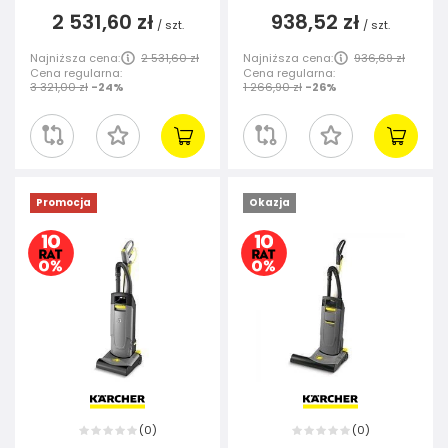
2 531,60 zł
938,52 zł
/
szt.
/
szt.
Najniższa cena:
2 531,60 zł
Najniższa cena:
936,69 zł
Cena regularna:
Cena regularna:
3 321,00 zł
-24%
1 266,90 zł
-26%
Promocja
Okazja
0
0
(
)
(
)