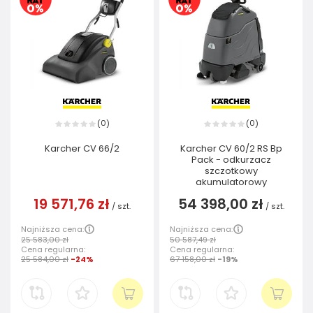
0
0
(
)
(
)
Karcher CV 66/2
Karcher CV 60/2 RS Bp
Pack - odkurzacz
szczotkowy
akumulatorowy
19 571,76 zł
54 398,00 zł
/
szt.
/
szt.
Najniższa cena:
Najniższa cena:
25 583,00 zł
50 587,49 zł
Cena regularna:
Cena regularna:
25 584,00 zł
-24%
67 158,00 zł
-19%