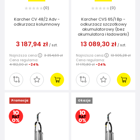
0
0
(
)
(
)
Karcher CV 48/2 Adv -
Karcher CVS 65/1 Bp -
odkurzacz kolumnowy
odkurzacz szczotkowy
akumulatorowy (bez
akumulatora i ładowarki)
3 187,94 zł
13 089,30 zł
/
szt.
/
szt.
Najniższa cena:
3 354,69 zł
Najniższa cena:
13 905,28 zł
Cena regularna:
Cena regularna:
4 182,00 zł
-24%
17 170,80 zł
-24%
Promocja
Okazja