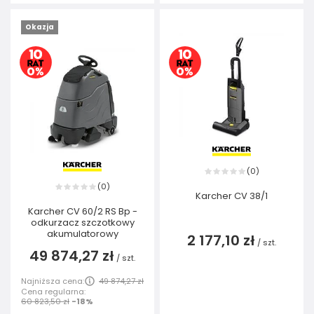
Okazja
0
(
)
0
(
)
Karcher CV 38/1
Karcher CV 60/2 RS Bp -
odkurzacz szczotkowy
akumulatorowy
2 177,10 zł
/
szt.
49 874,27 zł
/
szt.
Najniższa cena:
49 874,27 zł
Cena regularna:
60 823,50 zł
-18%