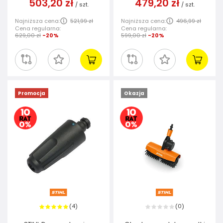
503,20 zł
479,20 zł
/
szt.
/
szt.
Najniższa cena:
521,99 zł
Najniższa cena:
496,99 zł
Cena regularna:
Cena regularna:
629,00 zł
-20%
599,00 zł
-20%
Promocja
Okazja
4
0
(
)
(
)