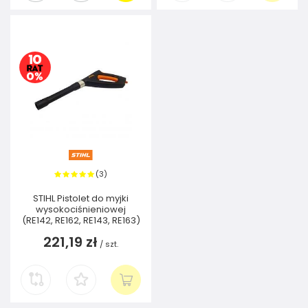
3
(
)
STIHL Pistolet do myjki
wysokociśnieniowej
(RE142, RE162, RE143, RE163)
221,19 zł
/
szt.