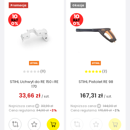
Promocja
Okazja
0
2
(
)
(
)
STIHL Uchwyt do RE 150 i RE
STIHL Pistolet RE 98
170
33,66 zł
167,31 zł
/
szt.
/
szt.
Najniższa cena:
33,99 zł
Najniższa cena:
144,00 zł
Cena regularna:
34,30 zł
-2%
Cena regularna:
170,69 zł
-2%