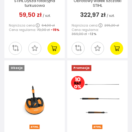
STIHL Dysza rotacyjna
Obrotowy wałek szczotki
turkusowa
STIHL
59,50 zł
322,97 zł
/
szt.
/
szt.
Najniższa cena:
64,00 zł
Najniższa cena:
295,20 zł
Cena regularna:
70,00 zł
-15%
Cena regularna:
369,00 zł
-12%
Okazja
Promocja