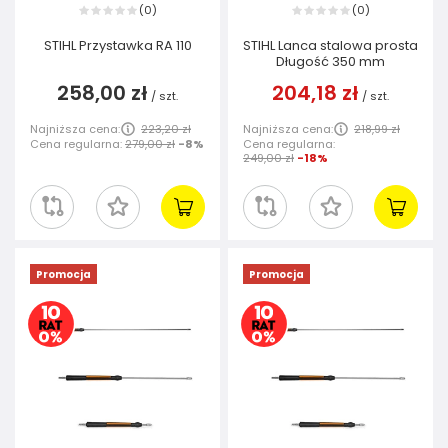
0
0
(
)
(
)
STIHL Przystawka RA 110
STIHL Lanca stalowa prosta
Długość 350 mm
258,00 zł
204,18 zł
/
szt.
/
szt.
Najniższa cena:
223,20 zł
Najniższa cena:
218,99 zł
Cena regularna:
279,00 zł
-8%
Cena regularna:
249,00 zł
-18%
Promocja
Promocja