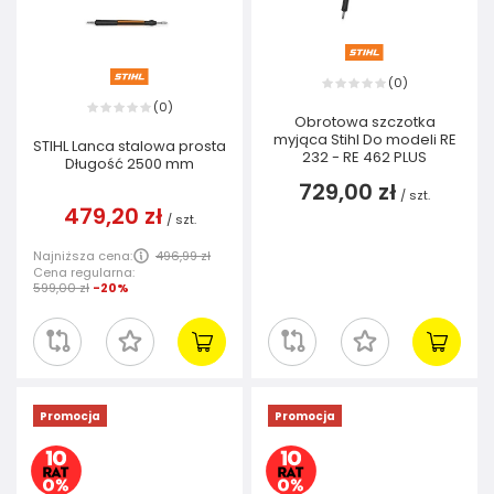
0
(
)
0
(
)
Obrotowa szczotka
myjąca Stihl Do modeli RE
STIHL Lanca stalowa prosta
232 - RE 462 PLUS
Długość 2500 mm
729,00 zł
/
szt.
479,20 zł
/
szt.
Najniższa cena:
496,99 zł
Cena regularna:
599,00 zł
-20%
Promocja
Promocja