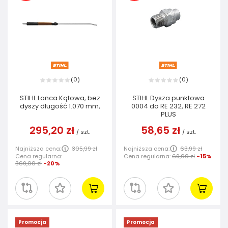
0
0
(
)
(
)
STIHL Lanca Kątowa, bez
STIHL Dysza punktowa
dyszy długość 1.070 mm,
0004 do RE 232, RE 272
PLUS
295,20 zł
58,65 zł
/
szt.
/
szt.
Najniższa cena:
305,99 zł
Najniższa cena:
63,99 zł
Cena regularna:
Cena regularna:
69,00 zł
-15%
369,00 zł
-20%
Promocja
Promocja