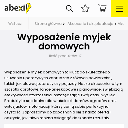
Strona główna
Akcesoria i eksploatacja
Akces
Wstecz
Wyposażenie myjek
domowych
ilość produktów:
17
Wyposażenie myjek domowych to klucz do skutecznego
usuwania uporczywych zabrudzeń z różnych powierzchni,
takich jak elewacje, tarasy czy pojazdy. Nasze akcesoria, w tym
szczotki obrotowe, lance teleskopowe i pianownice, zwiększają
efektywność czyszczenia, oszczędzając Twój czas i wysiłek.
Produkty te są idealne dla właścicieli domów, ogrodów oraz
entuzjastów motoryzacji, którzy cenią sobie perfekcyjną
czystość. Zapraszamy do zapoznania się z naszą ofertą i
odkrycia, jak łatwo można osiągnąć doskonałe rezultaty.