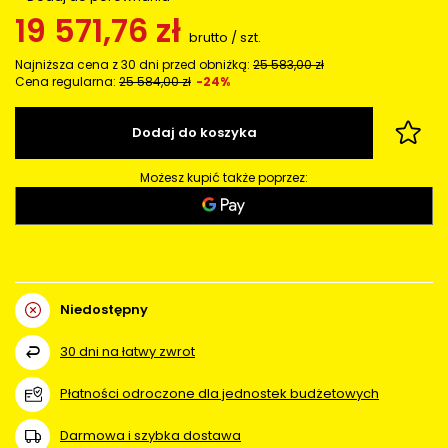
19 571,76 zł
brutto
/
szt.
Najniższa cena z 30 dni przed obniżką:
25 583,00 zł
Cena regularna:
25 584,00 zł
-24%
Dodaj do koszyka
Możesz kupić także poprzez:
Niedostępny
30
dni na łatwy zwrot
Płatności odroczone dla jednostek budżetowych
Darmowa i szybka dostawa