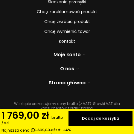
Śledzenie przesyłki
Chcę zareklamować produkt
Chcę zwrócić produkt
Chcę wymienić towar
Kontakt
Moje konto
O nas
Strona główna
W sklepie prezentujemy ceny brutto (z VAT).
Stawki VAT dla
konsumentów z kraju:
Polska
.
1 769,00 zł
brutto
Dodaj do koszyka
/
szt.
1 699,00 zł
/
szt.
+4%
Najniższa cena: