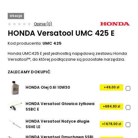
Okazja
Opinie (0)
HONDA Versatool UMC 425 E
Kod producenta:
UMC 425
Honda UMC425 E jest jednostką napędową zestawu Honda
Versatool™, do której podłączane są pozostałe narzędzia.
ZALECAMY DOKUPIĆ
HONDA Olej 0.6l 10W30
+49,00 zł
HONDA Versatool Głowica żyłkowa
+684,93 zł
SSBC E
HONDA Versatool Nożyce długie
+1 678,00 zł
SSHE LE
HONDA Versatool Dmuchawa SSBL