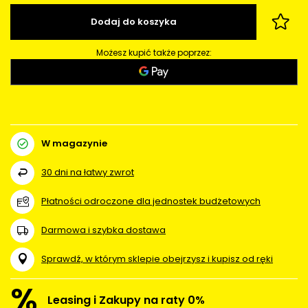
Dodaj do koszyka
Możesz kupić także poprzez:
W magazynie
30
dni na łatwy zwrot
Płatności odroczone dla jednostek budżetowych
Darmowa i szybka dostawa
Sprawdź, w którym sklepie obejrzysz i kupisz od ręki
%
Leasing i Zakupy na raty 0%