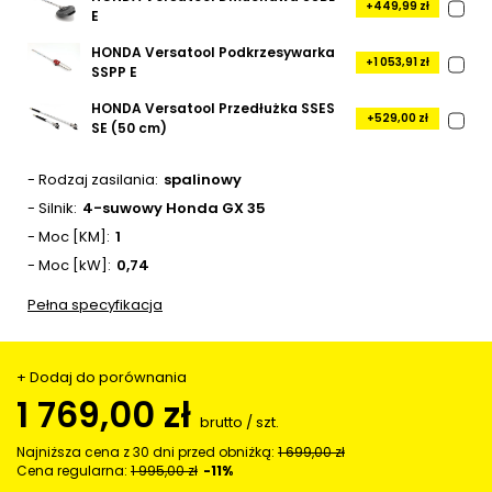
+449,99 zł
E
HONDA Versatool Podkrzesywarka
+1 053,91 zł
SSPP E
HONDA Versatool Przedłużka SSES
+529,00 zł
SE (50 cm)
- Rodzaj zasilania
spalinowy
- Silnik
4-suwowy Honda GX 35
- Moc [KM]
1
- Moc [kW]
0,74
Pełna specyfikacja
+ Dodaj do porównania
1 769,00 zł
brutto
/
szt.
Najniższa cena z 30 dni przed obniżką:
1 699,00 zł
Cena regularna:
1 995,00 zł
-11%