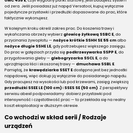
UMC 435 E
, czyli wygodny punkt startowy, jeśli budujesz system
od zera. Jeśli posiadasz już napęd Versatool, kupuj wyłącznie
pojedyncze przystawki i przedłużki dopasowane do prac, które
faktycznie wykonujesz.
W kolejnym kroku określ zakres prac. Do koszenia trawy i
wykańczania obrzeży wybierz
głowicę żyłkową SSBC E
, do
przycinania żywopłotu —
nożyce krótkie SSHH SE 55 cm
albo
nożyce długie SSHE LE
, gdy potrzebujesz większego zasięgu.
Do prac w gałęziach przyda się
podkrzesywarka SSPP E
, do
przygotowania gleby —
glebogryzarka SSCL E
, a do
uprzątnięcia liści i skoszonej trawy —
dmuchawa SSBL E
.
Pamiętaj, że
krawędziarka SSET E
dostępna jest bez jednostki
napędowej, więc dokup ją wyłącznie do posiadanego napędu.
Gdy pracujesz na wysokości lub pod krzewami, zasięg zwiększą
przedłużki SSEE LE (100 cm)
i
SSES SE (50 cm)
. Z perspektywy
serwisu abexil podpowiadamy: dobierz przystawki pod
intensywność i częstotliwość prac — to przekłada się na realny
koszt eksploatacji w dłuższym okresie.
Co wchodzi w skład serii / Rodzaje
urządzeń