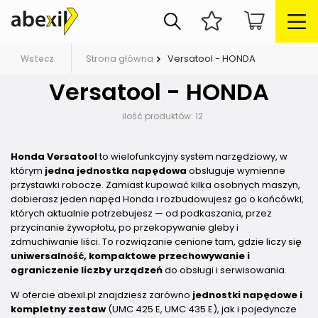
Strona główna
Versatool - HONDA
Wstecz
Versatool - HONDA
ilość produktów:
12
Honda Versatool
to wielofunkcyjny system narzędziowy, w
którym
jedna jednostka napędowa
obsługuje wymienne
przystawki robocze. Zamiast kupować kilka osobnych maszyn,
dobierasz jeden napęd Honda i rozbudowujesz go o końcówki,
których aktualnie potrzebujesz — od podkaszania, przez
przycinanie żywopłotu, po przekopywanie gleby i
zdmuchiwanie liści. To rozwiązanie cenione tam, gdzie liczy się
uniwersalność, kompaktowe przechowywanie i
ograniczenie liczby urządzeń
do obsługi i serwisowania.
W ofercie abexil.pl znajdziesz zarówno
jednostki napędowe i
kompletny zestaw
(UMC 425 E, UMC 435 E), jak i pojedyncze