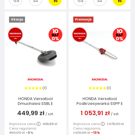
Okazja
Promocja
1
1
(
)
(
)
HONDA Versatool
HONDA Versatool
Dmuchawa SSBL E
Podkrzesywarka SSPP E
449,99 zł
1 053,91 zł
/
szt.
/
szt.
Najniższa cena:
448,88 zł
Najniższa cena:
1 078,09 zł
Cena regularna:
Cena regularna:
490,00 zł
-8%
1 210,00 zł
-13%