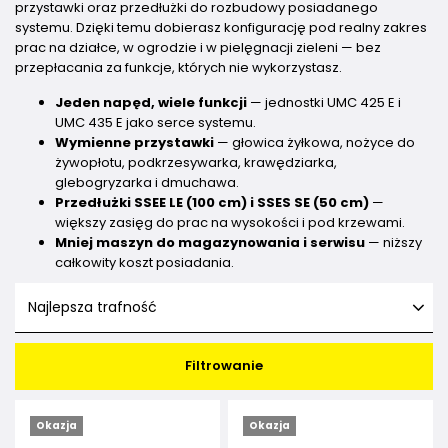
przystawki oraz przedłużki do rozbudowy posiadanego
systemu. Dzięki temu dobierasz konfigurację pod realny zakres
prac na działce, w ogrodzie i w pielęgnacji zieleni — bez
przepłacania za funkcje, których nie wykorzystasz.
Jeden napęd, wiele funkcji
— jednostki UMC 425 E i
UMC 435 E jako serce systemu.
Wymienne przystawki
— głowica żyłkowa, nożyce do
żywopłotu, podkrzesywarka, krawędziarka,
glebogryzarka i dmuchawa.
Przedłużki SSEE LE (100 cm) i SSES SE (50 cm)
—
większy zasięg do prac na wysokości i pod krzewami.
Mniej maszyn do magazynowania i serwisu
— niższy
całkowity koszt posiadania.
Najlepsza trafność
Filtrowanie
Okazja
Okazja