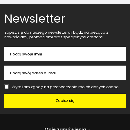
Newsletter
Zapisz się do naszego newslettera i bądź na bieżąco z
nowościami, promocjami oraz specjalnymi ofertami.
Podaj swoje imię
Podaj swój adres e-mail
Wyrażam zgodę na przetwarzanie moich danych osobowych (adres e-mail) na potrzeby wysyłki newslettera z informacją handlową (marketing). Więcej w
Zapisz się
Moje zamówienia