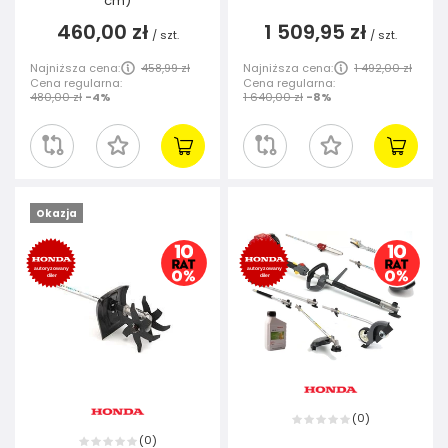
cm)
460,00 zł
1 509,95 zł
/
szt.
/
szt.
Najniższa cena:
458,99 zł
Najniższa cena:
1 492,00 zł
Cena regularna:
Cena regularna:
480,00 zł
-4%
1 640,00 zł
-8%
Okazja
0
(
)
0
(
)