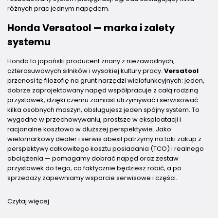
różnych prac jednym napędem.
Honda Versatool — marka i zalety
systemu
Honda to japoński producent znany z niezawodnych,
czterosuwowych silników i wysokiej kultury pracy.
Versatool
przenosi tę filozofię na grunt narzędzi wielofunkcyjnych: jeden,
dobrze zaprojektowany napęd współpracuje z całą rodziną
przystawek, dzięki czemu zamiast utrzymywać i serwisować
kilka osobnych maszyn, obsługujesz jeden spójny system. To
wygodne w przechowywaniu, prostsze w eksploatacji i
racjonalne kosztowo w dłuższej perspektywie. Jako
wielomarkowy dealer i serwis abexil patrzymy na taki zakup z
perspektywy całkowitego kosztu posiadania (TCO) i realnego
obciążenia — pomagamy dobrać napęd oraz zestaw
przystawek do tego, co faktycznie będziesz robić, a po
sprzedaży zapewniamy wsparcie serwisowe i części.
Czytaj więcej