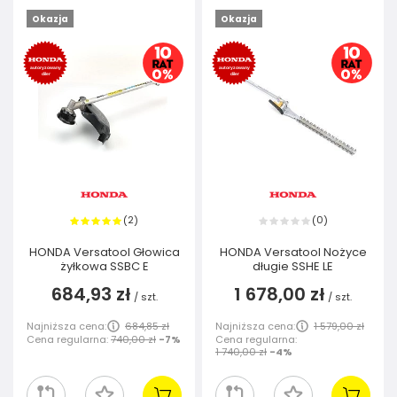
Okazja
Okazja
2
0
(
)
(
)
HONDA Versatool Głowica
HONDA Versatool Nożyce
żyłkowa SSBC E
długie SSHE LE
684,93 zł
1 678,00 zł
/
szt.
/
szt.
Najniższa cena:
684,85 zł
Najniższa cena:
1 579,00 zł
Cena regularna:
740,00 zł
-7%
Cena regularna:
1 740,00 zł
-4%