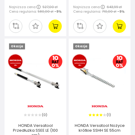
Najniższa cena:
527,00 zł
Najniższa cena:
643,99 zł
Cena regularna:
580,00 zł
-9%
Cena regularna:
710,00 zł
-9%
Okazja
Okazja
0
1
(
)
(
)
HONDA Versatool
HONDA Versatool Nożyce
Przedłużka SSEE LE (100
krótkie SSHH SE 55cm