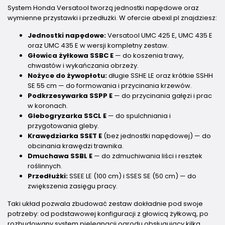
System Honda Versatool tworzą jednostki napędowe oraz
wymienne przystawki i przedłużki. W ofercie abexil.pl znajdziesz:
Jednostki napędowe:
Versatool UMC 425 E, UMC 435 E
oraz UMC 435 E w wersji kompletny zestaw.
Głowica żyłkowa SSBC E
— do koszenia trawy,
chwastów i wykańczania obrzeży.
Nożyce do żywopłotu:
długie SSHE LE oraz krótkie SSHH
SE 55 cm — do formowania i przycinania krzewów.
Podkrzesywarka SSPP E
— do przycinania gałęzi i prac
w koronach.
Glebogryzarka SSCL E
— do spulchniania i
przygotowania gleby.
Krawędziarka SSET E
(bez jednostki napędowej) — do
obcinania krawędzi trawnika.
Dmuchawa SSBL E
— do zdmuchiwania liści i resztek
roślinnych.
Przedłużki:
SSEE LE (100 cm) i SSES SE (50 cm) — do
zwiększenia zasięgu pracy.
Taki układ pozwala zbudować zestaw dokładnie pod swoje
potrzeby: od podstawowej konfiguracji z głowicą żyłkową, po
rozbudowany system pielęgnacji ogrodu obsługujący kilka