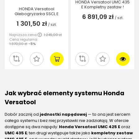
HONDA Versatool UMC 435
E Kompletny zestaw !
HONDA Versatool
Glebogryzarka SSCL E
6 891,09 zł
/
szt.
1 301,50 zł
/
szt.
Najniższa cena:
1 245,00 zł
Cena regularna:
1 370,00 zł
-5%
Jak wybrać elementy systemu Honda
Versatool
Dobór zacznij od
jednostki napędowej
— to ona jest sercem
całego systemu i bez niej przystawki nie zadziałają. W ofercie
dostępne są dwa napędy:
Honda Versatool UMC 425 E
oraz
UMC 435 E
; ten drugi występuje także jako
kompletny zestaw