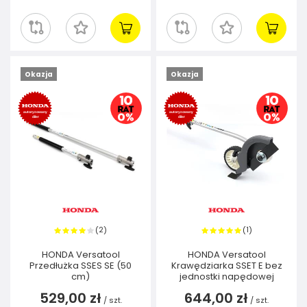
Okazja
Okazja
2
1
(
)
(
)
HONDA Versatool
HONDA Versatool
Przedłużka SSES SE (50
Krawędziarka SSET E bez
cm)
jednostki napędowej
529,00 zł
644,00 zł
/
szt.
/
szt.