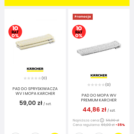
Promocja
0
(
)
0
(
)
PAD DO SPRYSKIWACZA
WV I MOPA KARCHER
PAD DO MOPA WV
PREMIUM KARCHER
59,00 zł
/
szt.
44,86 zł
/
szt.
Najniższa cena:
59,00 zł
Cena regularna:
69,00 zł
-35%