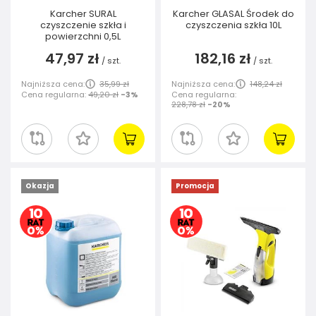
Karcher SURAL
Karcher GLASAL Środek do
czyszczenie szkła i
czyszczenia szkła 10L
powierzchni 0,5L
47,97 zł
182,16 zł
/
szt.
/
szt.
Najniższa cena:
35,99 zł
Najniższa cena:
148,24 zł
Cena regularna:
49,20 zł
-3%
Cena regularna:
228,78 zł
-20%
Okazja
Promocja