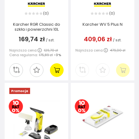
0
0
(
)
(
)
Karcher RGR Classic do
Karcher WV 5 Plus N
szkła i powierzchni 10L
169,74 zł
409,06 zł
/
szt.
/
szt.
Najniższa cena:
129,70 zł
Najniższa cena:
479,00 zł
Cena regularna:
175,89 zł
-3%
Promocja