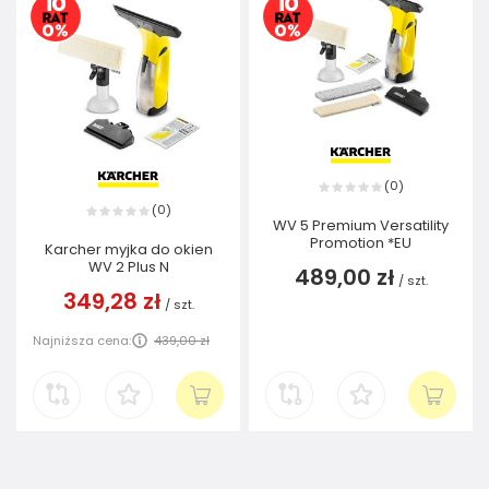
0
(
)
0
(
)
WV 5 Premium Versatility
Promotion *EU
Karcher myjka do okien
WV 2 Plus N
489,00 zł
/
szt.
349,28 zł
/
szt.
Najniższa cena:
439,00 zł