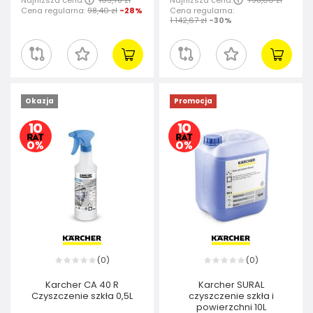
Cena regularna:
98,40 zł
-28%
Cena regularna:
1 142,67 zł
-30%
Okazja
Promocja
0
0
(
)
(
)
Karcher CA 40 R
Karcher SURAL
Czyszczenie szkła 0,5L
czyszczenie szkła i
powierzchni 10L