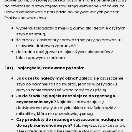
powierzchni, do której są przeznaczone. Profesjonalne zestawy
do czyszczenia szyb często zawierają wymienne końcówki, co
ułatwia dopasowanie narzędzia do indywidualnych potrzeb.
Praktyczne wskazówki:
wybieraj ściągaczki z miękką gumą dla idealnie czystych
szyb bez smug,
ściereczki z mikrofibry sprawdzą się przy polerowaniu i
usuwaniu drobnych zabrudzeń,
do trudno dostępnych miejsc używaj akcesoriów z
teleskopowym trzonkiem.
FAQ – najczęściej zadawane pytania:
Jak często należy myć okna?
Zaleca się czyszczenie
szyb co najmniej raz na kwartał, jednak w przypadku
dużych zanieczyszczeń warto robić to częściej.
Jakie środki są najskuteczniejsze do ręcznego
czyszczenia szyb?
Najlepiej sprawdzają się
dedykowane płyny do mycia okien oraz ściereczki z
mikrofibry, które nie pozostawiają smug.
Czy produkty do ręcznego czyszczenia nadają się
do szyb samochodowych?
Tak, większość akcesoriów
z tej kategorii można bezpiecznie stosować również do