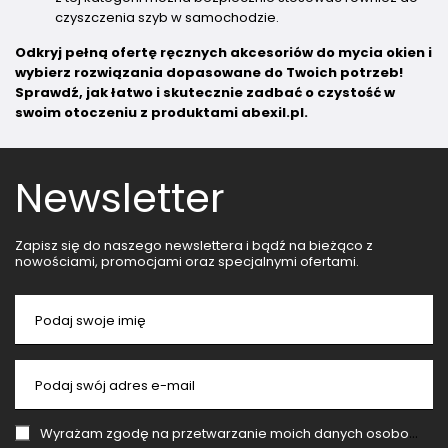
czyszczenia szyb w samochodzie.
Odkryj pełną ofertę ręcznych akcesoriów do mycia okien i
wybierz rozwiązania dopasowane do Twoich potrzeb!
Sprawdź, jak łatwo i skutecznie zadbać o czystość w
swoim otoczeniu z produktami abexil.pl.
Newsletter
Zapisz się do naszego newslettera i bądź na bieżąco z
nowościami, promocjami oraz specjalnymi ofertami.
Podaj swoje imię
Podaj swój adres e-mail
Wyrażam zgodę na przetwarzanie moich danych osobowych (adres e-mail) na potrzeby wysyłki newslettera z informacją handlową (marketing). Więcej w