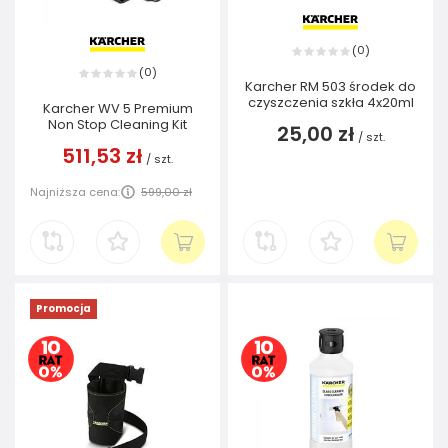
0
(
)
0
(
)
Karcher RM 503 środek do
czyszczenia szkła 4x20ml
Karcher WV 5 Premium
Non Stop Cleaning Kit
25,00 zł
/
szt.
511,53 zł
/
szt.
Najniższa cena:
599,00 zł
Promocja