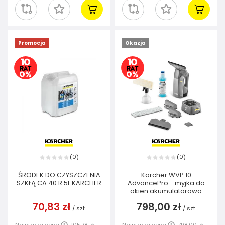
Promocja
Okazja
0
0
(
)
(
)
ŚRODEK DO CZYSZCZENIA
Karcher WVP 10
SZKŁĄ CA 40 R 5L KARCHER
AdvancePro - myjka do
okien akumulatorowa
70,83 zł
798,00 zł
/
szt.
/
szt.
Najniższa cena:
105,78 zł
Najniższa cena:
798,00 zł