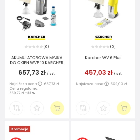
0
0
(
)
(
)
AKUMULATOROWA MYJKA
Karcher WV 6 Plus
DO OKIEN WVP 10 KARCHER
657,73 zł
457,03 zł
/
szt.
/
szt.
Najniższa cena:
657,73 zł
Najniższa cena:
509,00 zł
Cena regularna:
859,77 zł
-23%
Promocja