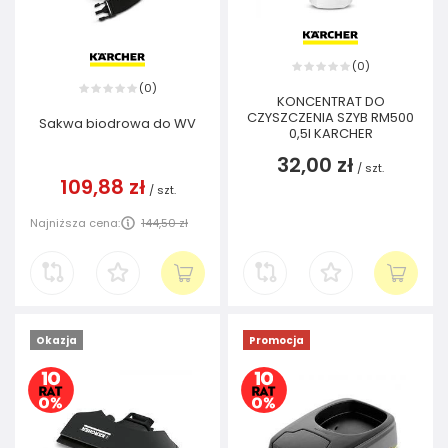
0
(
)
0
(
)
KONCENTRAT DO
CZYSZCZENIA SZYB RM500
Sakwa biodrowa do WV
0,5l KARCHER
32,00 zł
/
szt.
109,88 zł
/
szt.
Najniższa cena:
144,50 zł
Okazja
Promocja