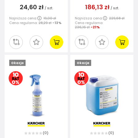
24,60 zł
186,13 zł
/
szt.
/
szt.
Najniższa cena:
19,00 zł
Najniższa cena:
229,68 zł
Cena regularna:
28,29 zł
-13%
Cena regularna:
236,16 zł
-21%
Okazja
Okazja
0
0
(
)
(
)