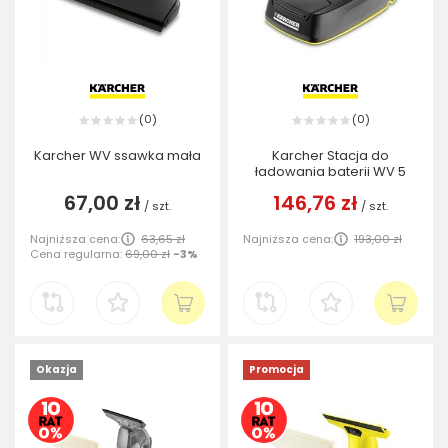
0
0
(
)
(
)
Karcher WV ssawka mała
Karcher Stacja do
ładowania baterii WV 5
67,00 zł
146,76 zł
/
szt.
/
szt.
Najniższa cena:
63,65 zł
Najniższa cena:
193,00 zł
Cena regularna:
69,00 zł
-3%
Okazja
Promocja