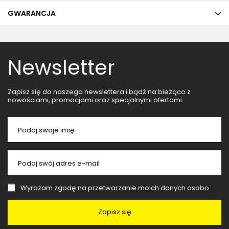
GWARANCJA
Newsletter
Zapisz się do naszego newslettera i bądź na bieżąco z
nowościami, promocjami oraz specjalnymi ofertami.
Podaj swoje imię
Podaj swój adres e-mail
Wyrażam zgodę na przetwarzanie moich danych osobowych (adres e-mail) na potrzeby wysyłki newslettera z informacją handlową (marketing). Więcej w
Zapisz się