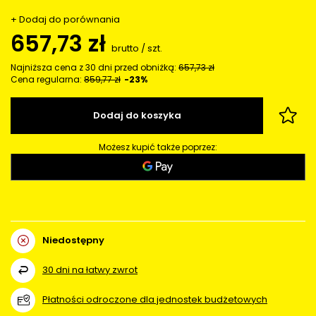
+ Dodaj do porównania
657,73 zł
brutto
/
szt.
Najniższa cena z 30 dni przed obniżką:
657,73 zł
Cena regularna:
859,77 zł
-23%
Dodaj do koszyka
Możesz kupić także poprzez:
Niedostępny
30
dni na łatwy zwrot
Płatności odroczone dla jednostek budżetowych