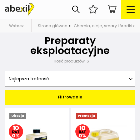
Strona główna
Chemia, oleje, smary i środki c
Wstecz
Preparaty
eksploatacyjne
ilość produktów:
6
Najlepsza trafność
Filtrowanie
Okazja
Promocja