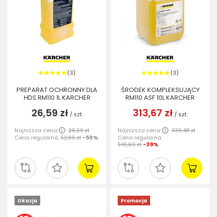
3
3
(
)
(
)
PREPARAT OCHRONNY DLA
ŚRODEK KOMPLEKSUJĄCY
HDS RM110 1L KARCHER
RM110 ASF 10L KARCHER
26,59 zł
313,67 zł
/
szt.
/
szt.
Najniższa cena:
26,59 zł
Najniższa cena:
339,48 zł
Cena regularna:
52,89 zł
-50%
Cena regularna:
516,60 zł
-39%
Okazja
Promocja