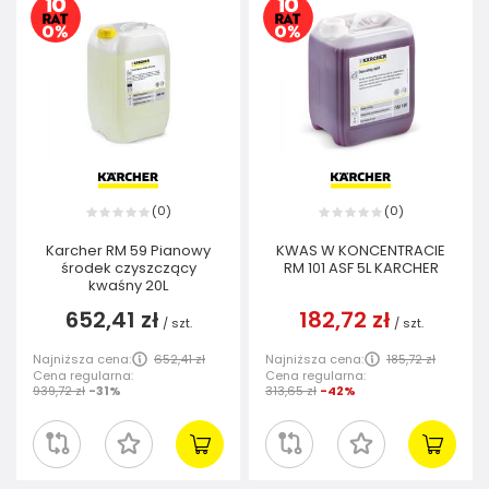
0
0
(
)
(
)
Karcher RM 59 Pianowy
KWAS W KONCENTRACIE
środek czyszczący
RM 101 ASF 5L KARCHER
kwaśny 20L
652,41 zł
182,72 zł
/
szt.
/
szt.
Najniższa cena:
652,41 zł
Najniższa cena:
185,72 zł
Cena regularna:
Cena regularna:
939,72 zł
-31%
313,65 zł
-42%