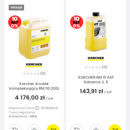
Okazja
0
(
)
0
(
)
KARCHER RM 111 ASF
Advance 2, 1L
Karcher środek
kompleksujący RM 110 200L
143,91 zł
/
szt.
4 176,00 zł
/
szt.
Najniższa cena:
4 176,00 zł
Cena regularna:
6 396,00 zł
-35%