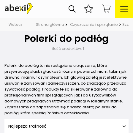
Strona główna
Czyszczenie i sprzątanie
Szor
Wstecz
Polerki do podłóg
ilość produktów:
1
Polerki do podłóg to niezastąpione urządzenia, które
przywracają blask i gładkość różnym powierzchniom, takim jak
drewno, marmur czy linoleum. Ich główną zaletą jest efektywne
usuwanie zarysowań i zanieczyszczeń, co znacząco przedłuża
żywotność podłóg. Produkty te są skierowane zarówno do
profesjonalnych firm sprzątających, jak i do użytkowników
domowych pragnących utrzymać podłogi w idealnym stanie.
Zapraszamy do zapoznania się z naszą ofertą polerek do
podłóg, które spełnią Państwa oczekiwania.
Najlepsza trafność