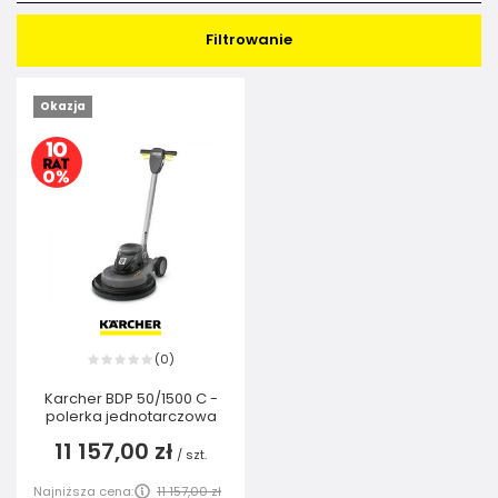
Filtrowanie
Okazja
0
(
)
Karcher BDP 50/1500 C -
polerka jednotarczowa
11 157,00 zł
/
szt.
Najniższa cena:
11 157,00 zł