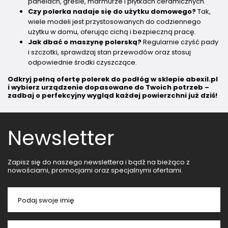
panelach, gresie, marmurze i płytkach ceramicznych.
Czy polerka nadaje się do użytku domowego?
Tak,
wiele modeli jest przystosowanych do codziennego
użytku w domu, oferując cichą i bezpieczną pracę.
Jak dbać o maszynę polerską?
Regularnie czyść pady
i szczotki, sprawdzaj stan przewodów oraz stosuj
odpowiednie środki czyszczące.
Odkryj pełną ofertę polerek do podłóg w sklepie abexil.pl
i wybierz urządzenie dopasowane do Twoich potrzeb –
zadbaj o perfekcyjny wygląd każdej powierzchni już dziś!
Newsletter
Zapisz się do naszego newslettera i bądź na bieżąco z
nowościami, promocjami oraz specjalnymi ofertami.
Podaj swoje imię