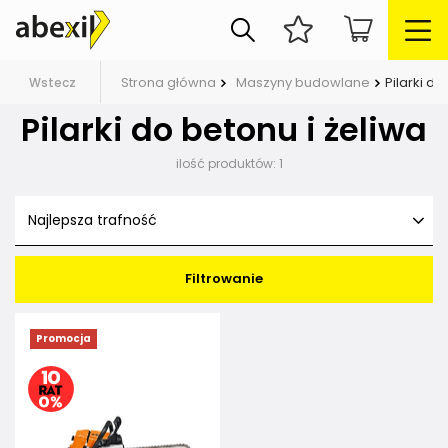
Strona główna
Maszyny budowlane
Pilarki do
Wstecz
Pilarki do betonu i żeliwa
ilość produktów:
1
Najlepsza trafność
Filtrowanie
Promocja