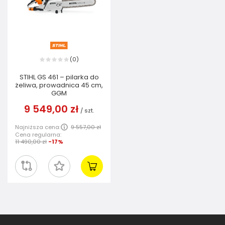
0
(
)
STIHL GS 461 – pilarka do
żeliwa, prowadnica 45 cm,
GGM
9 549,00 zł
/
szt.
Najniższa cena:
9 557,00 zł
Cena regularna:
11 490,00 zł
-17%