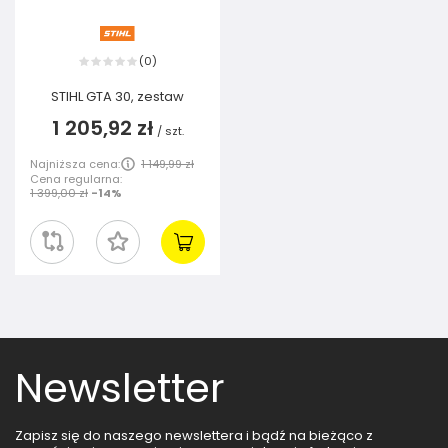
0
(
)
STIHL GTA 30, zestaw
1 205,92 zł
/
szt.
Najniższa cena:
1 149,99 zł
Cena regularna:
1 399,00 zł
-14%
Newsletter
Zapisz się do naszego newslettera i bądź na bieżąco z