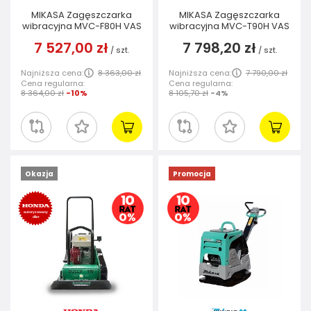
MIKASA Zagęszczarka
MIKASA Zagęszczarka
wibracyjna MVC-F80H VAS
wibracyjna MVC-T90H VAS
7 527,00 zł
7 798,20 zł
/
szt.
/
szt.
Najniższa cena:
8 363,00 zł
Najniższa cena:
7 790,00 zł
Cena regularna:
Cena regularna:
8 364,00 zł
-10%
8 105,70 zł
-4%
Okazja
Promocja