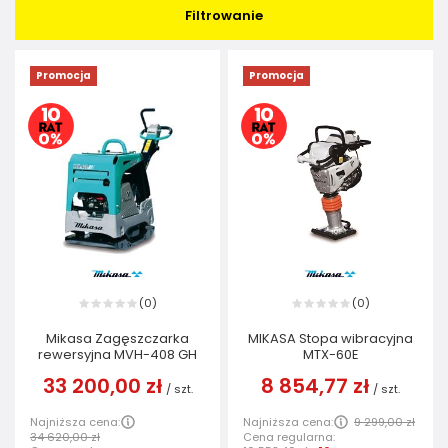
Filtrowanie
Promocja
Promocja
0
0
(
)
(
)
Mikasa Zagęszczarka
MIKASA Stopa wibracyjna
rewersyjna MVH-408 GH
MTX-60E
33 200,00 zł
8 854,77 zł
/
szt.
/
szt.
Najniższa cena:
Najniższa cena:
9 299,00 zł
34 620,00 zł
Cena regularna: