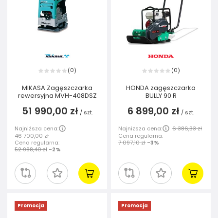
0
0
(
)
(
)
MIKASA Zagęszczarka
HONDA zagęszczarka
rewersyjna MVH-408DSZ
BULLY 90 R
51 990,00 zł
6 899,00 zł
/
szt.
/
szt.
Najniższa cena:
Najniższa cena:
6 386,33 zł
46 700,00 zł
Cena regularna:
Cena regularna:
7 097,10 zł
-3%
52 988,40 zł
-2%
Promocja
Promocja