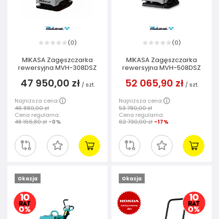
0
0
(
)
(
)
MIKASA Zagęszczarka
MIKASA Zagęszczarka
rewersyjna MVH-308DSZ
rewersyjna MVH-508DSZ
47 950,00 zł
52 065,90 zł
/
szt.
/
szt.
Najniższa cena:
Najniższa cena:
46 880,00 zł
53 780,00 zł
Cena regularna:
Cena regularna:
48 166,80 zł
-0%
62 730,00 zł
-17%
Okazja
Okazja