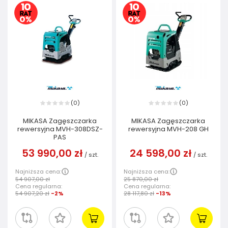
0
0
(
)
(
)
MIKASA Zagęszczarka
MIKASA Zagęszczarka
rewersyjna MVH-308DSZ-
rewersyjna MVH-208 GH
PAS
53 990,00 zł
24 598,00 zł
/
szt.
/
szt.
Najniższa cena:
Najniższa cena:
54 907,00 zł
25 870,00 zł
Cena regularna:
Cena regularna:
54 907,20 zł
-2%
28 117,80 zł
-13%