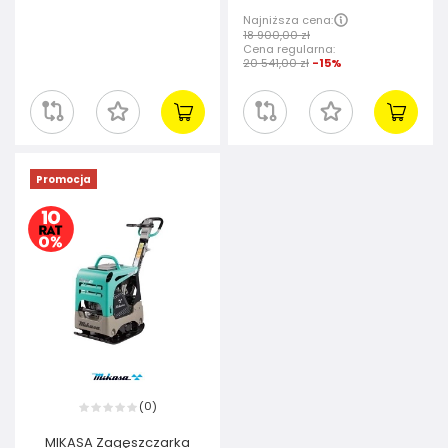
Najniższa cena:
18 900,00 zł
Cena regularna:
20 541,00 zł
-15%
Promocja
0
(
)
MIKASA Zagęszczarka