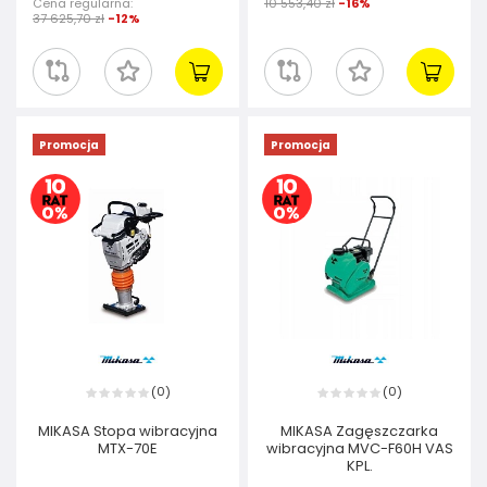
Cena regularna:
10 553,40 zł
-16%
37 625,70 zł
-12%
Promocja
Promocja
0
0
(
)
(
)
MIKASA Stopa wibracyjna
MIKASA Zagęszczarka
MTX-70E
wibracyjna MVC-F60H VAS
KPL.