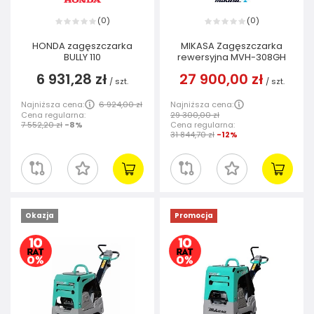
0
0
(
)
(
)
HONDA zagęszczarka
MIKASA Zagęszczarka
BULLY 110
rewersyjna MVH-308GH
6 931,28 zł
27 900,00 zł
/
szt.
/
szt.
Najniższa cena:
6 924,00 zł
Najniższa cena:
Cena regularna:
29 300,00 zł
7 552,20 zł
-8%
Cena regularna:
31 844,70 zł
-12%
Okazja
Promocja