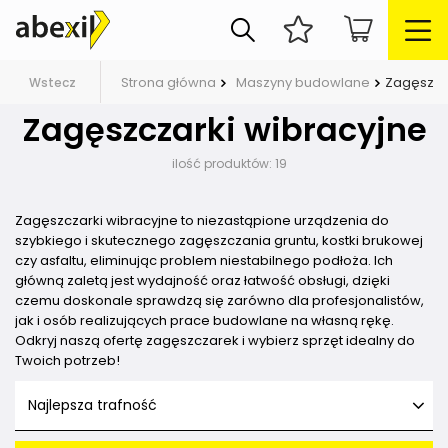
Strona główna
Maszyny budowlane
Zagęszcz
Wstecz
Zagęszczarki wibracyjne
ilość produktów:
19
Zagęszczarki wibracyjne to niezastąpione urządzenia do
szybkiego i skutecznego zagęszczania gruntu, kostki brukowej
czy asfaltu, eliminując problem niestabilnego podłoża. Ich
główną zaletą jest wydajność oraz łatwość obsługi, dzięki
czemu doskonale sprawdzą się zarówno dla profesjonalistów,
jak i osób realizujących prace budowlane na własną rękę.
Odkryj naszą ofertę zagęszczarek i wybierz sprzęt idealny do
Twoich potrzeb!
Najlepsza trafność