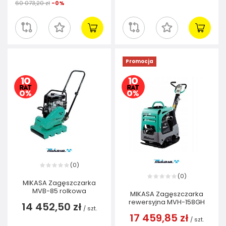
60 073,20 zł
-0%
Promocja
0
(
)
0
(
)
MIKASA Zagęszczarka
MVB-85 rolkowa
MIKASA Zagęszczarka
rewersyjna MVH-158GH
14 452,50 zł
/
szt.
17 459,85 zł
/
szt.