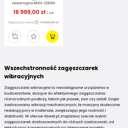
rewersyjna MVH-128GH
16 999,00 zł
/
szt.
Najniższa cena:
17 835,00 zł
Wszechstronność zagęszczarek
wibracyjnych
Zagęszczarki wibracyjne to niezastąpione urządzenia w
budownictwie, służące do efektywnego zagęszczania
różnorodnych podłoży, takich jak piasek, żwir czy asfalt. Dzięki
zastosowaniu wibracji mechanicznych, te maszyny skutecznie
redukują pory w materiale, zwiększając jego nośność i
stabilność. W ofercie Abexil.pl znajdziesz szeroki wybór
zagęszczarek dostosowanych do różnych zastosowań, od
lekkich prac konserwacyjnych po intensywne projekty