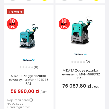
Promocja
0
(
)
0
(
)
MIKASA Zagęszczarka
rewersyjna MVH-508DSZ
MIKASA Zagęszczarka
PAS
rewersyjna MVH-408DSZ
PAS
76 087,80 zł
/
szt.
59 990,00 zł
/
szt.
Najniższa cena:
60 073,00 zł
Cena regularna: