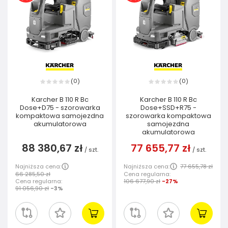
0
0
(
)
(
)
Karcher B 110 R Bc
Karcher B 110 R Bc
Dose+D75 - szorowarka
Dose+SSD+R75 -
kompaktowa samojezdna
szorowarka kompaktowa
akumulatorowa
samojezdna
akumulatorowa
88 380,67 zł
77 655,77 zł
/
szt.
/
szt.
Najniższa cena:
Najniższa cena:
77 655,78 zł
66 285,50 zł
Cena regularna:
Cena regularna:
106 677,90 zł
-27%
91 056,90 zł
-3%