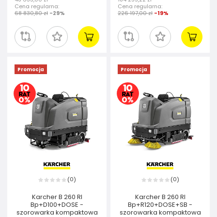
Cena regularna:
Cena regularna:
68 830,80 zł
-29%
226 197,00 zł
-19%
Promocja
Promocja
0
0
(
)
(
)
Karcher B 260 RI
Karcher B 260 RI
Bp+D100+DOSE -
Bp+R120+DOSE+SB -
szorowarka kompaktowa
szorowarka kompaktowa