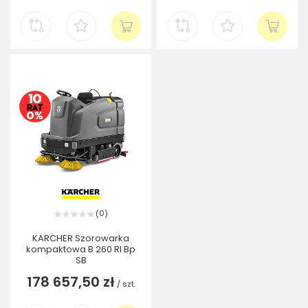
0
(
)
KARCHER Szorowarka
kompaktowa B 260 RI Bp
SB
178 657,50 zł
/
szt.