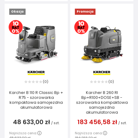
Okazja
Promocja
0
0
(
)
(
)
Karcher B 110 R Classic Bp +
Karcher B 260 RI
R75 - szorowarka
Bp+R100+DOSE+SB -
kompaktowa samojezdna
szorowarka kompaktowa
akumulatorowa
samojezdna
akumulatorowa
48 633,00 zł
183 456,58 zł
/
szt.
/
szt.
Najniższa cena:
Najniższa cena:
48 633,00 zł
184 255,22 zł