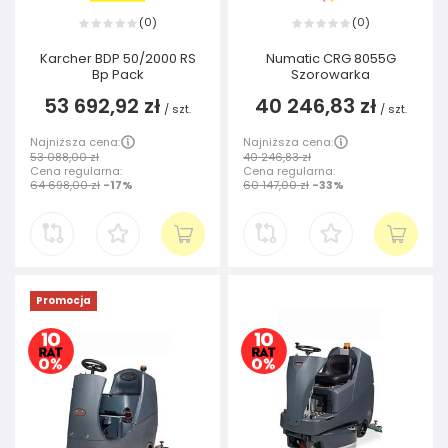
0
0
(
)
(
)
Karcher BDP 50/2000 RS
Numatic CRG 8055G
Bp Pack
Szorowarka
53 692,92 zł
40 246,83 zł
/
szt.
/
szt.
Najniższa cena:
Najniższa cena:
53 088,00 zł
40 246,83 zł
Cena regularna:
Cena regularna:
64 698,00 zł
-17%
60 147,00 zł
-33%
Promocja