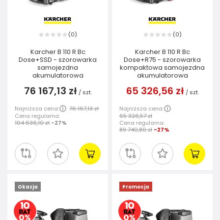
0
0
(
)
(
)
Karcher B 110 R Bc
Karcher B 110 R Bc
Dose+SSD - szorowarka
Dose+R75 - szorowarka
samojezdna
kompaktowa samojezdna
akumulatorowa
akumulatorowa
76 167,13 zł
65 326,56 zł
/
szt.
/
szt.
Najniższa cena:
76 167,13 zł
Najniższa cena:
Cena regularna:
65 326,57 zł
104 636,10 zł
-27%
Cena regularna:
89 740,80 zł
-27%
Okazja
Promocja