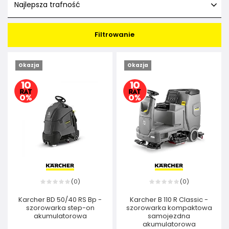
Najlepsza trafność
Filtrowanie
Okazja
Okazja
0
0
(
)
(
)
Karcher BD 50/40 RS Bp -
Karcher B 110 R Classic -
szorowarka step-on
szorowarka kompaktowa
akumulatorowa
samojezdna
akumulatorowa