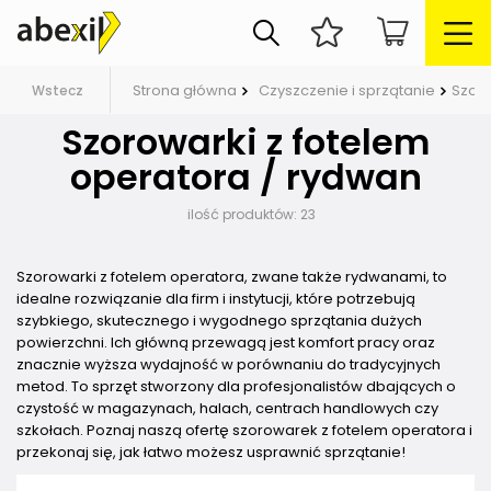
Strona główna
Czyszczenie i sprzątanie
Szor
Wstecz
Szorowarki z fotelem
operatora / rydwan
ilość produktów:
23
Szorowarki z fotelem operatora, zwane także rydwanami, to
idealne rozwiązanie dla firm i instytucji, które potrzebują
szybkiego, skutecznego i wygodnego sprzątania dużych
powierzchni. Ich główną przewagą jest komfort pracy oraz
znacznie wyższa wydajność w porównaniu do tradycyjnych
metod. To sprzęt stworzony dla profesjonalistów dbających o
czystość w magazynach, halach, centrach handlowych czy
szkołach. Poznaj naszą ofertę szorowarek z fotelem operatora i
przekonaj się, jak łatwo możesz usprawnić sprzątanie!