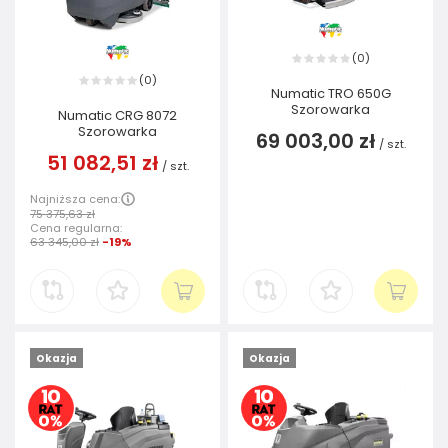
0
(
)
0
(
)
Numatic TRO 650G
Szorowarka
Numatic CRG 8072
Szorowarka
69 003,00 zł
/
szt.
51 082,51 zł
/
szt.
Najniższa cena:
75 375,63 zł
Cena regularna:
63 345,00 zł
-19%
Okazja
Okazja