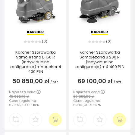
0
0
(
)
(
)
Karcher Szorowarka
Karcher Szorowarka
Samojezdna B 150 R
Samojezdna B 200 R
(indywidualna
(indywidualna
konfiguracja) + Voucher 4
konfiguracja) + 4 400 PLN
400 PLN
50 850,00 zł
69 100,00 zł
/
szt.
/
szt.
Najniższa cena:
Najniższa cena:
45 032,76 zł
69 099,00 zł
Cena regularna:
Cena regularna:
62 545,50 zł
-19%
69 101,40 zł
-0%