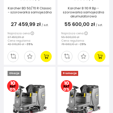
Karcher BD 50/70 R Classic
Karcher B 110 R Bp -
- szorowarka samojezdna
szorowarka samojezdna
akumulatorowa
27 459,99 zł
55 600,00 zł
/
szt.
/
szt.
Najniższa cena:
Najniższa cena:
27 459,99 zł
55 600,00 zł
Cena regularna:
Cena regularna:
42 016,80 zł
-35%
78 683,10 zł
-29%
Okazja
Promocja