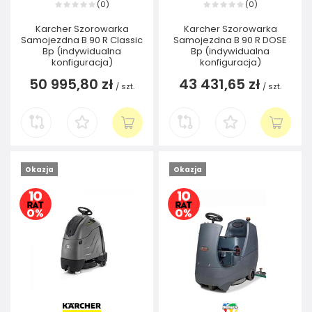
0
0
(
)
(
)
Karcher Szorowarka
Karcher Szorowarka
Samojezdna B 90 R Classic
Samojezdna B 90 R DOSE
Bp (indywidualna
Bp (indywidualna
konfiguracja)
konfiguracja)
50 995,80 zł
43 431,65 zł
/
szt.
/
szt.
Okazja
Okazja