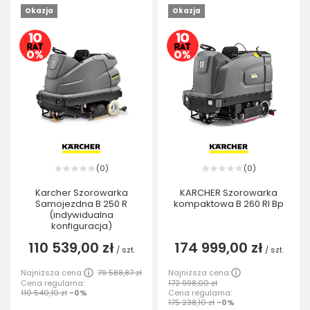
Okazja
Okazja
0
0
(
)
(
)
Karcher Szorowarka
KARCHER Szorowarka
Samojezdna B 250 R
kompaktowa B 260 RI Bp
(indywidualna
konfiguracja)
110 539,00 zł
174 999,00 zł
/
szt.
/
szt.
Najniższa cena:
79 588,87 zł
Najniższa cena:
Cena regularna:
172 998,00 zł
110 540,10 zł
-0%
Cena regularna:
175 238,10 zł
-0%