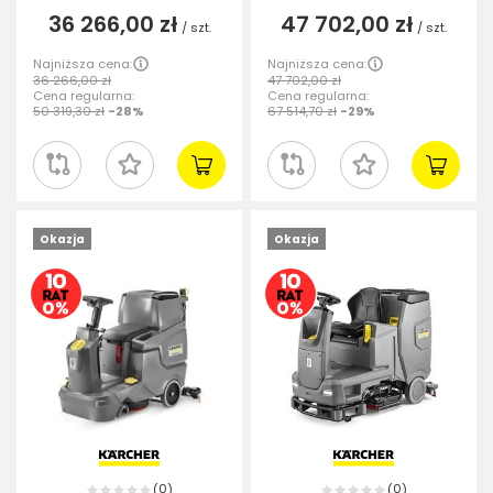
36 266,00 zł
47 702,00 zł
/
szt.
/
szt.
Najniższa cena:
Najniższa cena:
36 266,00 zł
47 702,00 zł
Cena regularna:
Cena regularna:
50 319,30 zł
-28%
67 514,70 zł
-29%
Okazja
Okazja
0
0
(
)
(
)