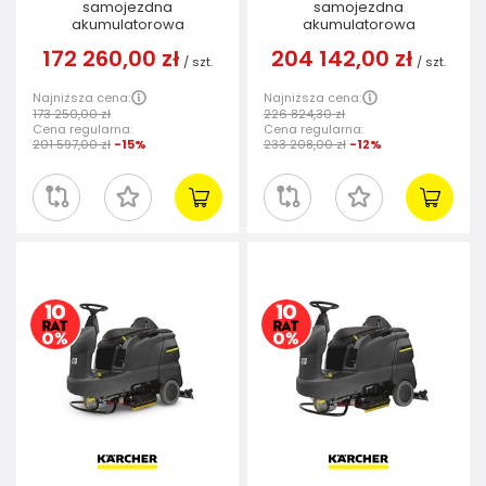
samojezdna
samojezdna
akumulatorowa
akumulatorowa
172 260,00 zł
204 142,00 zł
/
szt.
/
szt.
Najniższa cena:
Najniższa cena:
173 250,00 zł
226 824,30 zł
Cena regularna:
Cena regularna:
201 597,00 zł
-15%
233 208,00 zł
-12%