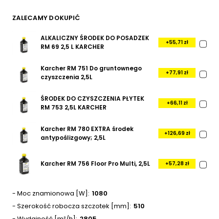
ZALECAMY DOKUPIĆ
ALKALICZNY ŚRODEK DO POSADZEK
+55,71 zł
RM 69 2,5 L KARCHER
Karcher RM 751 Do gruntownego
+77,91 zł
czyszczenia 2,5L
ŚRODEK DO CZYSZCZENIA PŁYTEK
+66,11 zł
RM 753 2,5L KARCHER
Karcher RM 780 EXTRA środek
+126,69 zł
antypoślizgowy; 2,5L
Karcher RM 756 Floor Pro Multi, 2,5L
+57,28 zł
- Moc znamionowa [W]
1080
- Szerokość robocza szczotek [mm]
510
- Wydajność [m²/h]
2805