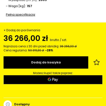
- Waga [kg]
157
Pełna specyfikacja
+ Dodaj do porównania
36 266,00 zł
brutto
/
szt.
Najniższa cena z 30 dni przed obniżką:
36 266,00 zł
Cena regularna:
50 319,30 zł
-28%
Dodaj do koszyka
Możesz kupić także poprzez:
Dostępny