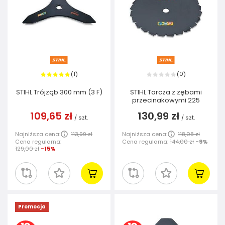
1
0
(
)
(
)
STIHL Trójząb 300 mm (3 F)
STIHL Tarcza z zębami
przecinakowymi 225
109,65 zł
130,99 zł
/
szt.
/
szt.
Najniższa cena:
113,99 zł
Najniższa cena:
118,08 zł
Cena regularna:
Cena regularna:
144,00 zł
-9%
129,00 zł
-15%
Promocja