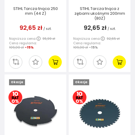
STIHL Tarcza tnąca 250
STIHL Tarcza tnąca z
mm (44 Z)
zębami ukośnymi 200mm
(80Z)
92,65 zł
92,65 zł
/
szt.
/
szt.
Najniższa cena:
95,99 zł
Najniższa cena:
92,65 zł
Cena regularna:
Cena regularna:
109,00 zł
-15%
109,00 zł
-15%
Okazja
Okazja