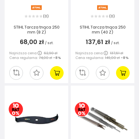
0
0
(
)
(
)
STIHL Tarcza tnąca 250
STIHL Tarcza tnąca 250
mm (8 Z)
mm (40 Z)
68,00 zł
137,61 zł
/
szt.
/
szt.
Najniższa cena:
62,90 zł
Najniższa cena:
137,61 zł
Cena regularna:
74,00 zł
-8%
Cena regularna:
149,00 zł
-8%