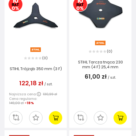
0
(
)
0
(
)
STIHL Tarcza tnąca 230
mm (4 F) 25,4 mm
STIHL Trójząb 350 mm (3 F)
61,00 zł
/
szt.
122,18 zł
/
szt.
Najniższa cena:
130,99 zł
Cena regularna:
149,00 zł
-18%