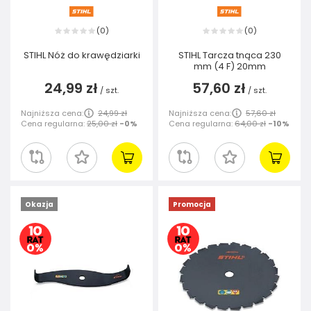
0
0
(
)
(
)
STIHL Nóż do krawędziarki
STIHL Tarcza tnąca 230
mm (4 F) 20mm
24,99 zł
57,60 zł
/
szt.
/
szt.
Najniższa cena:
24,99 zł
Najniższa cena:
57,60 zł
Cena regularna:
25,00 zł
-0%
Cena regularna:
64,00 zł
-10%
Okazja
Promocja