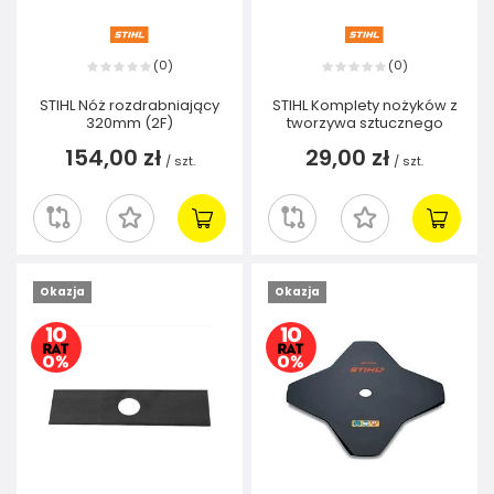
0
0
(
)
(
)
STIHL Nóż rozdrabniający
STIHL Komplety nożyków z
320mm (2F)
tworzywa sztucznego
154,00 zł
29,00 zł
/
szt.
/
szt.
Okazja
Okazja