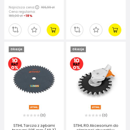
Najniższa cena:
165,99 zł
Cena regularna:
189,00 zł
-18%
Okazja
Okazja
0
0
(
)
(
)
STIHL Tarcza z zębami
STIHL RG Akcesorium do