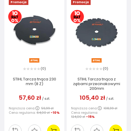
Promocja
Promocja
0
0
(
)
(
)
STIHL Tarcza tnąca 230
STIHL Tarcza tnąca z
mm (8 Z)
zębami przecinakowymi
200mm
57,60 zł
105,40 zł
/
szt.
/
szt.
Najniższa cena:
59,99 zł
Najniższa cena:
108,99 zł
Cena regularna:
64,00 zł
-10%
Cena regularna:
124,00 zł
-15%