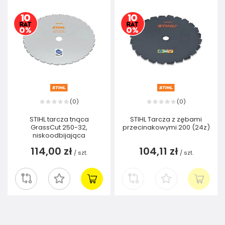
0
0
(
)
(
)
STIHL tarcza tnąca
STIHL Tarcza z zębami
GrassCut 250-32,
przecinakowymi 200 (24z)
niskoodbijająca
114,00 zł
104,11 zł
/
szt.
/
szt.