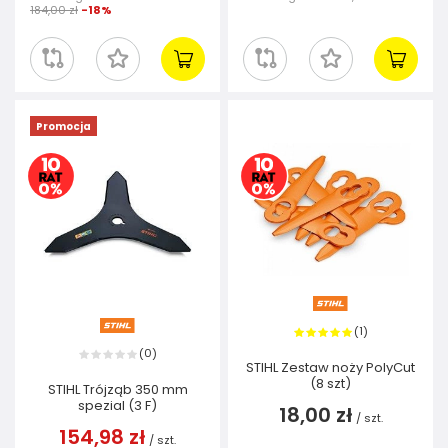
184,00 zł
-18%
Promocja
1
(
)
0
(
)
STIHL Zestaw noży PolyCut
(8 szt)
STIHL Trójząb 350 mm
spezial (3 F)
18,00 zł
/
szt.
154,98 zł
/
szt.