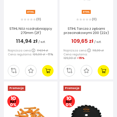
0
0
(
)
(
)
STIHL Nóż rozdrabniający
STIHL Tarcza z zębami
270mm (2F)
przecinakowymi 200 (22z)
114,94 zł
109,65 zł
/
szt.
/
szt.
Najniższa cena:
114,94 zł
Najniższa cena:
113,99 zł
Cena regularna:
129,00 zł
-11%
Cena regularna:
129,00 zł
-15%
Promocja
Promocja