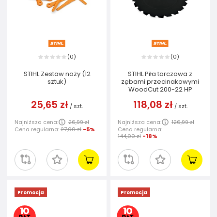
0
0
(
)
(
)
STIHL Zestaw noży (12
STIHL Piła tarczowa z
sztuk)
zębami przecinakowymi
WoodCut 200-22 HP
25,65 zł
118,08 zł
/
szt.
/
szt.
Najniższa cena:
26,99 zł
Najniższa cena:
126,99 zł
Cena regularna:
27,00 zł
-5%
Cena regularna:
144,00 zł
-18%
Promocja
Promocja