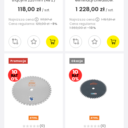
tnącymi 225 mm (48 Z)
eliminacji chwastów.
118,00 zł
1 228,00 zł
/
szt.
/
szt.
Najniższa cena:
117,97 zł
Najniższa cena:
1 157,31 zł
Cena regularna:
129,00 zł
-9%
Cena regularna:
1 369,00 zł
-10%
Promocja
Okazja
0
0
(
)
(
)