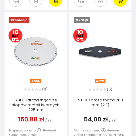
Promocja
Okazja
0
0
(
)
(
)
STIHL Tarcza tnąca ze
STIHL Tarcza tnąca 260
stopów metali twardych
mm (2 F)
225mm
150,88 zł
54,00 zł
/
szt.
/
szt.
Najniższa cena:
161,99 zł
Najniższa cena:
49,51 zł
Cena regularna:
Cena regularna:
55,00 zł
-2%