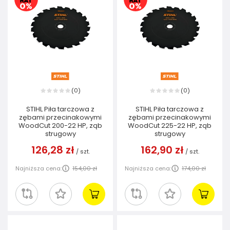
0
0
(
)
(
)
STIHL Piła tarczowa z
STIHL Piła tarczowa z
zębami przecinakowymi
zębami przecinakowymi
WoodCut 200-22 HP, ząb
WoodCut 225-22 HP, ząb
strugowy
strugowy
126,28 zł
162,90 zł
/
szt.
/
szt.
Najniższa cena:
154,00 zł
Najniższa cena:
174,00 zł