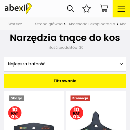
Strona główna
Akcesoria i eksploatacja
Akce
Wstecz
Narzędzia tnące do kos
ilość produktów:
30
Najlepsza trafność
Filtrowanie
Okazja
Promocja