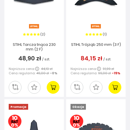
2
1
(
)
(
)
STIHL Tarcza tnąca 230
STIHL Trójząb 250 mm (3 F)
mm (2 F)
48,90 zł
84,15 zł
/
szt.
/
szt.
Najniższa cena:
44,10 zł
Najniższa cena:
91,99 zł
Cena regularna:
49,00 zł
-0%
Cena regularna:
99,00 zł
-15%
Promocja
Okazja