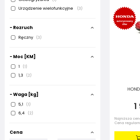
Urządzenie wielofunkcyjne
3
- Rozruch
Ręczny
3
- Moc [KM]
1
1
1,3
2
HONDA
- Waga [kg]
1
5,1
1
6,4
2
Najniższa cena
Cena regular
Cena