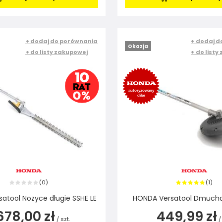
+ dodaj do porównania
+ dodaj d
Okazja
+ do listy zakupowej
+ do listy
0
1
(
)
(
)
atool Nożyce długie SSHE LE
HONDA Versatool Dmucha
 678,00 zł
449,99 zł
/
szt.
/