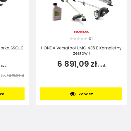
0
(
)
arka SSCL E
HONDA Versatool UMC 435 E Kompletny
zestaw !
6 891,09 zł
szt.
/
szt.
iżką:
1 245,00 zł
yka
Zobacz