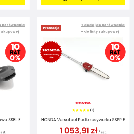
o porównania
+ dodaj do porównania
Promocja
 zakupowej
+ do listy zakupowej
1
(
)
wa SSBL E
HONDA Versatool Podkrzesywarka SSPP E
1 053,91 zł
szt.
/
szt.