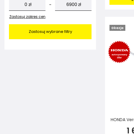
zł
zł
-
Zastosuj zakres cen
Okazja
Zastosuj wybrane filtry
HONDA Vers
1