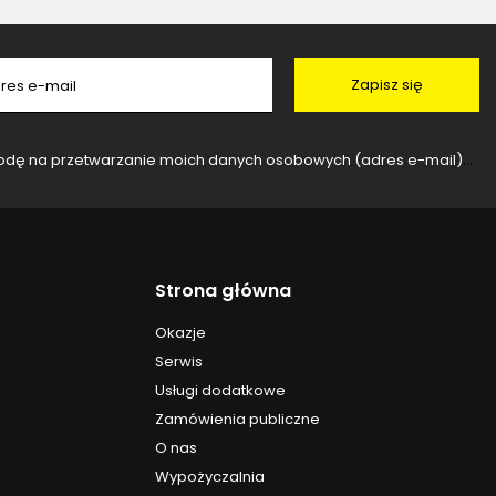
Zapisz się
res e-mail
rzanie moich danych osobowych (adres e-mail) na potrzeby wysyłki newslettera z informacją handlową (marketing). Więcej w
Strona główna
Okazje
Serwis
Usługi dodatkowe
Zamówienia publiczne
O nas
Wypożyczalnia