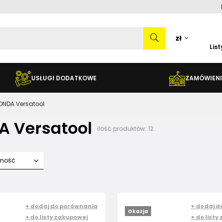
zł
Lis
USŁUGI DODATKOWE
ZAMÓWIENI
ONDA Versatool
 Versatool
ilość produktów:
12
fność
+ dodaj do porównania
+ dodaj d
Okazja
+ do listy zakupowej
+ do listy