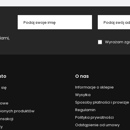
Podaj swoje imię
Podaj swój ad
iami,
Wyrażam zgodę na przetwa
nto
O nas
Informacje o sklepie
 się
Wysyłka
Sposoby płatności i prowizje
upowe
Regulamin
upionych produktów
Polityka prywatności
ansakcji
Odstąpienie od umowy
ty