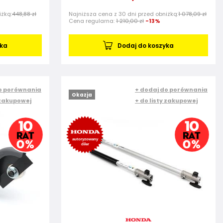
iżką:
448,88 zł
Najniższa cena z 30 dni przed obniżką:
1 078,09 zł
Cena regularna:
1 210,00 zł
-13%
yka
Dodaj do koszyka
o porównania
+ dodaj do porównania
Okazja
 zakupowej
+ do listy zakupowej