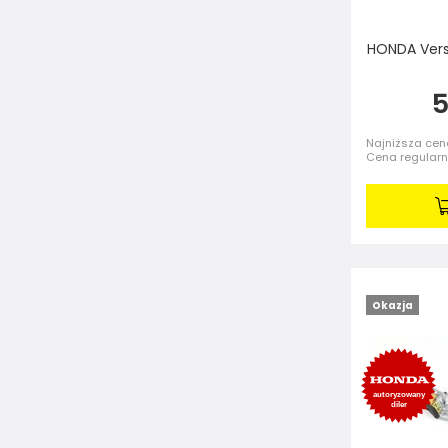
HONDA Versa
5
Najniższa cena
Cena regular
Okazja