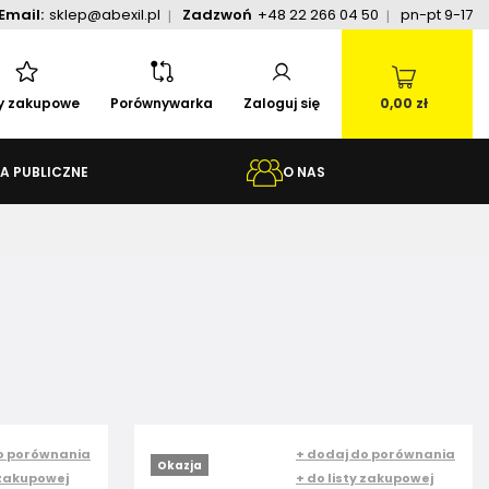
Email:
sklep@abexil.pl
Zadzwoń
+48 22 266 04 50
pn-pt 9-17
ty zakupowe
Porównywarka
Zaloguj się
0,00 zł
A PUBLICZNE
O NAS
o porównania
+ dodaj do porównania
Okazja
 zakupowej
+ do listy zakupowej