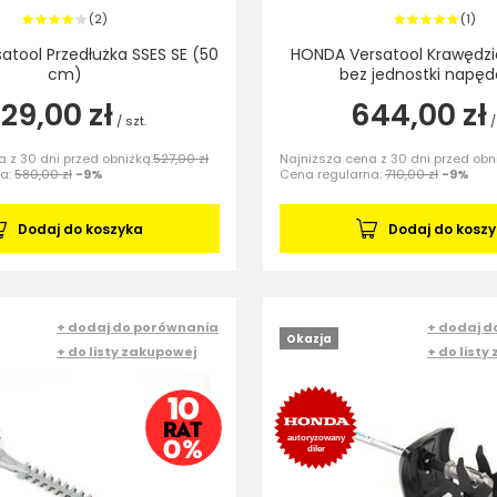
2
1
(
)
(
)
tool Przedłużka SSES SE (50
HONDA Versatool Krawędzia
cm)
bez jednostki napę
29,00 zł
644,00 zł
/
szt.
/
 z 30 dni przed obniżką:
527,00 zł
Najniższa cena z 30 dni przed obn
na:
580,00 zł
-9%
Cena regularna:
710,00 zł
-9%
Dodaj do koszyka
Dodaj do kosz
+ dodaj do porównania
+ dodaj d
Okazja
+ do listy zakupowej
+ do listy