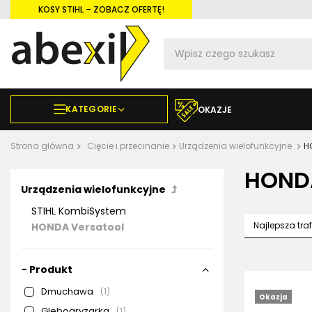
KOSY STIHL – ZOBACZ OFERTĘ!
KATEGORIE
OKAZJE
Strona główna
Cięcie i przecinanie
Urządzenia wielofunkcyjne
H
HONDA
Urządzenia wielofunkcyjne
STIHL KombiSystem
Najlepsza tra
HONDA Versatool
- Produkt
Dmuchawa
1
Okazja
Glebogryzarka
1