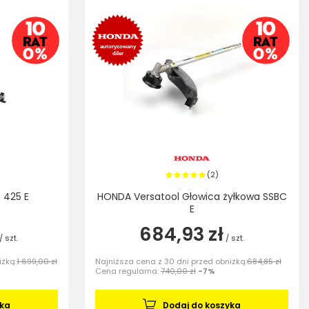
2
(
)
 425 E
HONDA Versatool Głowica żyłkowa SSBC
E
684,93 zł
/
szt.
/
szt.
iżką:
1 699,00 zł
Najniższa cena z 30 dni przed obniżką:
684,85 zł
Cena regularna:
740,00 zł
-7%
yka
Dodaj do koszyka