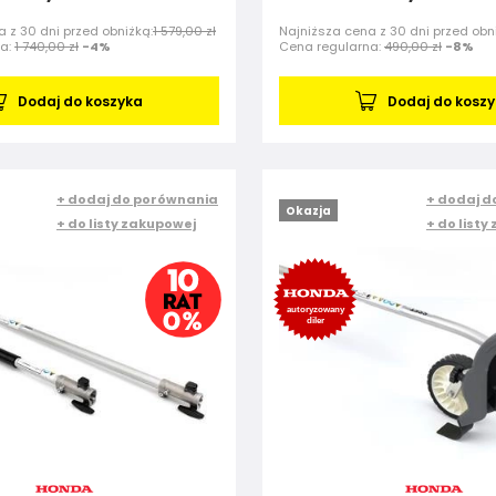
 z 30 dni przed obniżką:
1 579,00 zł
Najniższa cena z 30 dni przed obn
na:
1 740,00 zł
-4%
Cena regularna:
490,00 zł
-8%
Dodaj do koszyka
Dodaj do kosz
+ dodaj do porównania
+ dodaj d
Okazja
+ do listy zakupowej
+ do listy