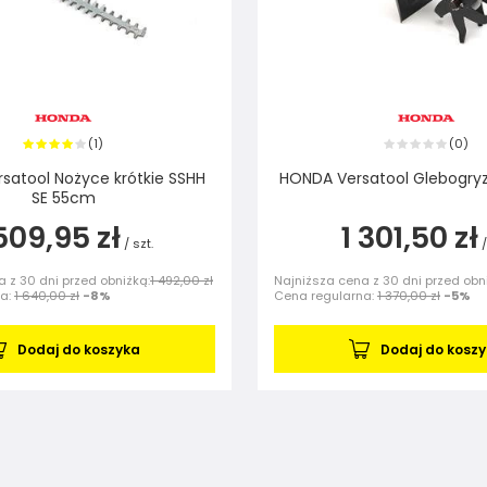
1
0
(
)
(
)
satool Nożyce krótkie SSHH
HONDA Versatool Glebogryz
SE 55cm
 509,95 zł
1 301,50 zł
/
szt.
/
 z 30 dni przed obniżką:
1 492,00 zł
Najniższa cena z 30 dni przed obn
na:
1 640,00 zł
-8%
Cena regularna:
1 370,00 zł
-5%
Dodaj do koszyka
Dodaj do kosz