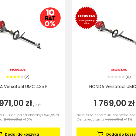
2
0
(
)
(
)
 Versatool UMC 435 E
HONDA Versatool UMC
 971,00 zł
1 769,00 zł
/
szt.
 z 30 dni przed obniżką:
1 948,99 zł
Najniższa cena z 30 dni przed obn
na:
2 190,00 zł
-10%
Cena regularna:
1 995,00 zł
-11%
Dodaj do koszyka
Dodaj do kosz