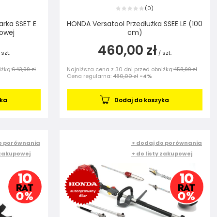
0
(
)
rka SSET E
HONDA Versatool Przedłużka SSEE LE (100
dowej
cm)
460,00 zł
szt.
/
szt.
iżką:
643,99 zł
Najniższa cena z 30 dni przed obniżką:
458,99 zł
Cena regularna:
480,00 zł
-4%
yka
Dodaj do koszyka
o porównania
+ dodaj do porównania
 zakupowej
+ do listy zakupowej