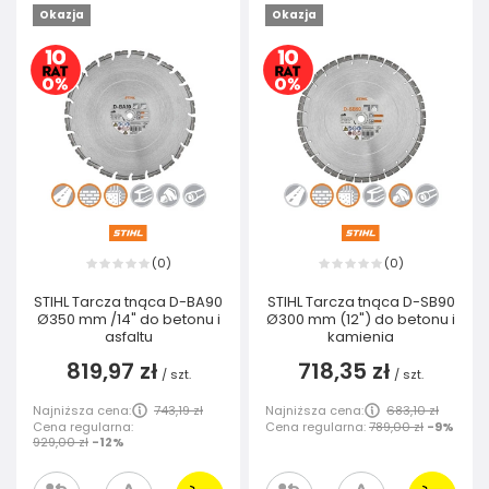
Okazja
Okazja
0
0
(
)
(
)
STIHL Tarcza tnąca D-BA90
STIHL Tarcza tnąca D-SB90
Ø350 mm /14" do betonu i
Ø300 mm (12") do betonu i
asfaltu
kamienia
819,97 zł
718,35 zł
/
szt.
/
szt.
Najniższa cena:
743,19 zł
Najniższa cena:
683,10 zł
Cena regularna:
Cena regularna:
789,00 zł
-9%
929,00 zł
-12%