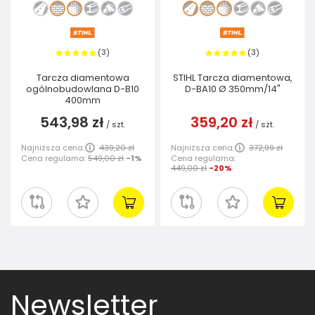
3
3
(
)
(
)
Tarcza diamentowa
STIHL Tarcza diamentowa,
ogólnobudowlana D-B10
D-BA10 Ø 350mm/14"
400mm
543,98 zł
359,20 zł
/
szt.
/
szt.
Najniższa cena:
439,20 zł
Najniższa cena:
372,99 zł
Cena regularna:
549,00 zł
-1%
Cena regularna:
449,00 zł
-20%
Newsletter