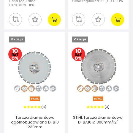
Cena regularna:
Cena regularna:
899,00 zł
-1%
1 379,00 zł
-8%
Okazja
Okazja
3
3
(
)
(
)
Tarcza diamentowa
STIHL Tarcza diamentowa,
ogólnobudowlana D-B10
D-BA10 Ø 300mm/12"
230mm