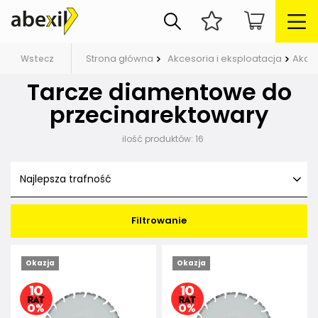
Strona główna
Akcesoria i eksploatacja
Akces
Wstecz
Tarcze diamentowe do
przecinarektowary
ilość produktów:
16
Najlepsza trafność
Filtrowanie
Okazja
Okazja