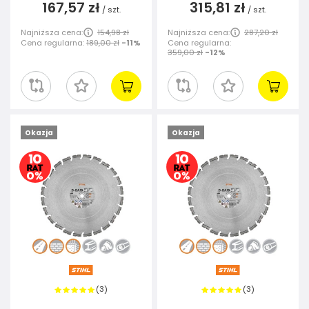
167,57 zł
315,81 zł
/
szt.
/
szt.
Najniższa cena:
154,98 zł
Najniższa cena:
287,20 zł
Cena regularna:
189,00 zł
-11%
Cena regularna:
359,00 zł
-12%
Okazja
Okazja
3
3
(
)
(
)