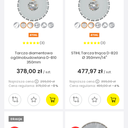
3
3
(
)
(
)
Tarcza diamentowa
STIHL Tarcza tnąca D-B20
ogólnobudowlana D-B10
Ø 350mm/14"
350mm
378,00 zł
477,97 zł
/
szt.
/
szt.
Najniższa cena:
299,00 zł
Najniższa cena:
399,00 zł
Cena regularna:
379,00 zł
-0%
Cena regularna:
499,00 zł
-4%
Okazja