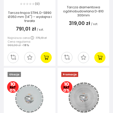
0
(
)
Tarcza diamentowa
ogólnobudowlana D-B10
Tarcza tnąca STIHL D-SB90
300mm
Ø350 mm (14") – wydajna i
trwała
319,00 zł
/
szt.
791,01 zł
/
szt.
Najniższa cena:
775,19 zł
Cena regularna:
969,00 zł
-18%
Okazja
Promocja