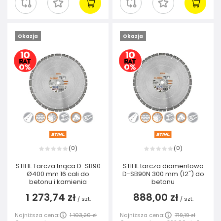
Okazja
Okazja
0
0
(
)
(
)
STIHL Tarcza tnąca D-SB90
STIHL tarcza diamentowa
Ø400 mm 16 cali do
D-SB90N 300 mm (12") do
betonu i kamienia
betonu
1 273,74 zł
888,00 zł
/
szt.
/
szt.
Najniższa cena:
1 103,20 zł
Najniższa cena:
719,19 zł