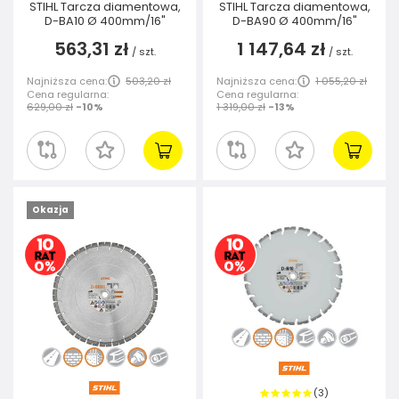
STIHL Tarcza diamentowa,
STIHL Tarcza diamentowa,
D-BA10 Ø 400mm/16"
D-BA90 Ø 400mm/16"
563,31 zł
1 147,64 zł
/
szt.
/
szt.
Najniższa cena:
503,20 zł
Najniższa cena:
1 055,20 zł
Cena regularna:
Cena regularna:
629,00 zł
-10%
1 319,00 zł
-13%
Okazja
3
(
)