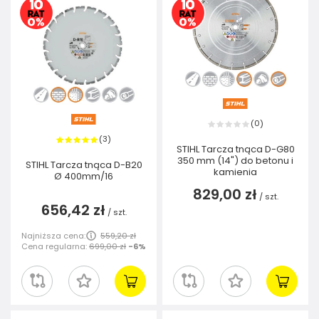
0
(
)
3
(
)
STIHL Tarcza tnąca D-G80
350 mm (14") do betonu i
STIHL Tarcza tnąca D-B20
kamienia
Ø 400mm/16
829,00 zł
/
szt.
656,42 zł
/
szt.
Najniższa cena:
559,20 zł
Cena regularna:
699,00 zł
-6%