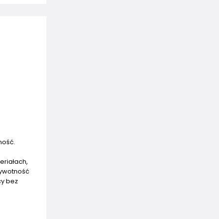
ność.
eriałach,
żywotność
cy bez