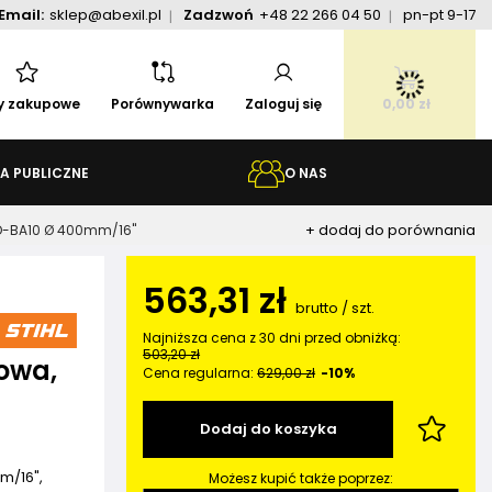
Email:
sklep@abexil.pl
Zadzwoń
+48 22 266 04 50
pn-pt 9-17
ty zakupowe
Porównywarka
Zaloguj się
0,00 zł
A PUBLICZNE
O NAS
+ dodaj do porównania
 D-BA10 Ø 400mm/16"
563,31 zł
brutto
/
szt.
Najniższa cena z 30 dni przed obniżką:
503,20 zł
owa,
Cena regularna:
629,00 zł
-10%
Dodaj do koszyka
m/16",
Możesz kupić także poprzez: