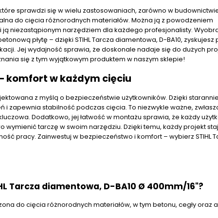
tóre sprawdzi się w wielu zastosowaniach, zarówno w budownictwie,
dealna do cięcia różnorodnych materiałów. Można ją z powodzeniem
i ją niezastąpionym narzędziem dla każdego profesjonalisty. Wyobr
ć betonową płytę – dzięki STIHL Tarcza diamentowa, D-BA10, zyskujesz
acji. Jej wydajność sprawia, że doskonale nadaje się do dużych pr
nania się z tym wyjątkowym produktem w naszym sklepie!
– komfort w każdym cięciu
ektowana z myślą o bezpieczeństwie użytkowników. Dzięki staranni
eń i zapewnia stabilność podczas cięcia. To niezwykle ważne, zwłas
 kluczowa. Dodatkowo, jej łatwość w montażu sprawia, że każdy użytk
wymienić tarczę w swoim narzędziu. Dzięki temu, każdy projekt staj
ność pracy. Zainwestuj w bezpieczeństwo i komfort – wybierz STIHL 
TIHL Tarcza diamentowa, D-BA10 Ø 400mm/16"?
ona do cięcia różnorodnych materiałów, w tym betonu, cegły oraz as