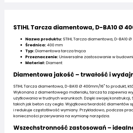
STIHL Tarcza diamentowa, D-BA10 Ø 4
Nazwa produktu:
STIHL Tarcza diamentowa, D-BA10 
Średnica:
400 mm
Typ:
Diamentowa tarcza tnąca
Przeznaczenie:
Uniwersalne zastosowanie w budowni
Materiał:
Diament
Diamentowa jakość – trwałość i wydaj
STIHL Tarcza diamentowa, D-BA10 Ø 400mm/16" to produkt, kt
Wykonana z diamentowego materiału, tarcza ta zapewnia wy
użytkowania w trudnych warunkach. Dzięki swojej konstrukcji
takich jak beton czy cegła. Wyjątkowa twardość diamentów sp
i redukuje częstotliwość wymiany. Przykładowo, podczas pr
konieczności przerywania na wymianę narzędzia.
Wszechstronność zastosowań – idealn