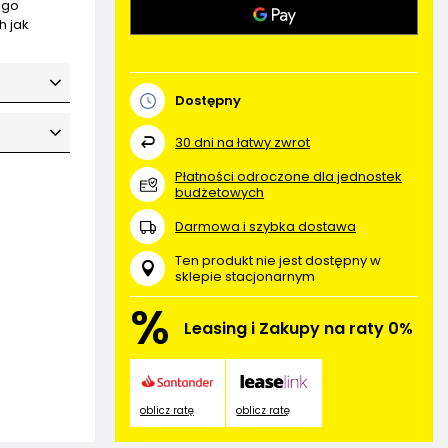
ego
h jak
Dostępny
30
dni na łatwy zwrot
Płatności odroczone dla jednostek
budżetowych
Darmowa i szybka dostawa
Ten produkt nie jest dostępny w
sklepie stacjonarnym
%
Leasing i Zakupy na raty 0%
oblicz ratę
oblicz ratę