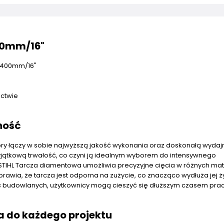
00mm/16"
Ø 400mm/16"
ctwie
ność
óry łączy w sobie najwyższą jakość wykonania oraz doskonałą wydaj
jątkową trwałość, co czyni ją idealnym wyborem do intensywnego
, STIHL Tarcza diamentowa umożliwia precyzyjne cięcia w różnych mat
rawia, że tarcza jest odporna na zużycie, co znacząco wydłuża jej 
ac budowlanych, użytkownicy mogą cieszyć się dłuższym czasem pra
a do każdego projektu