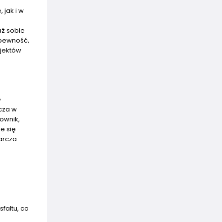
 jak i w
aź sobie
 pewność,
ojektów
e
zcza w
ownik,
e się
Tarcza
faltu, co