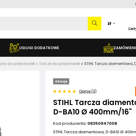
zł
Lis
USŁUGI DODATKOWE
ZAMÓWIENI
oria do przecinarek
Tarcze do przecinarek
STIHL Tarcza diamentowa,
Okazja
Opinie (3)
STIHL Tarcza diament
D-BA10 Ø 400mm/16"
Kod producenta:
08350947008
STIHL Tarcza diamentowa, D-BA10 Ø 400m