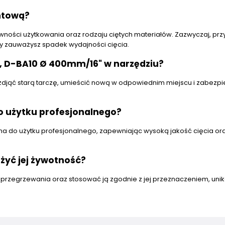
ntową?
wności użytkowania oraz rodzaju ciętych materiałów. Zazwyczaj, prz
y zauważysz spadek wydajności cięcia.
, D-BA10 Ø 400mm/16" w narzędziu?
y zdjąć starą tarczę, umieścić nową w odpowiednim miejscu i zabezpi
o użytku profesjonalnego?
lna do użytku profesjonalnego, zapewniając wysoką jakość cięcia or
żyć jej żywotność?
 przegrzewania oraz stosować ją zgodnie z jej przeznaczeniem, uni