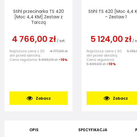
Stihl przecinarka TS 420
Stihl TS 420 [Moc 4,4 
[Moc 4,4 KM] Zestaw z
– Zestaw 1
Tarczą
4 766,00 zł
5 124,00 zł
/
szt.
/
s
Najniższa cena z 30
4 777,00 zł
Najniższa cena z 30
5 135,
dni przed obniżką:
dni przed obniżką:
Cena regularna:
5 699,00 zł
-16%
Cena regularna:
5 699,00 zł
-10%
Zobacz
Zobacz
OPIS
SPECYFIKACJA