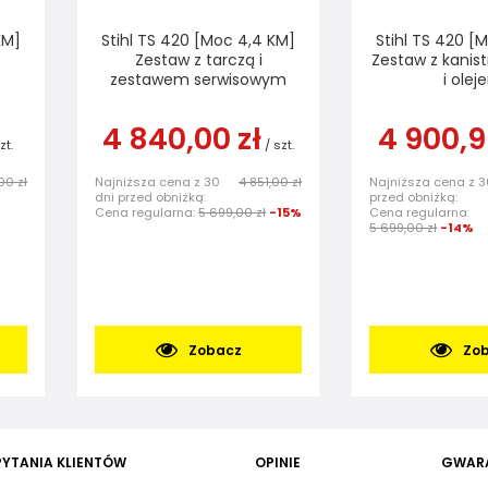
KM]
Stihl TS 420 [Moc 4,4 KM]
Stihl TS 420 [
Zestaw z tarczą i
Zestaw z kanis
zestawem serwisowym
i olej
4 840,00 zł
4 900,9
zt.
/
szt.
00 zł
Najniższa cena z 30
4 851,00 zł
Najniższa cena z 3
dni przed obniżką:
przed obniżką:
Cena regularna:
5 699,00 zł
-15%
Cena regularna:
5 699,00 zł
-14%
Zobacz
Zo
PYTANIA KLIENTÓW
OPINIE
GWAR