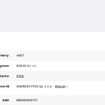
ferty:
4907
gowa:
629,00 zł
/
szt.
arka:
STIHL
nie UE
ANDREAS STIHL Sp. z o.o.
Więcej
EAN:
886661609727