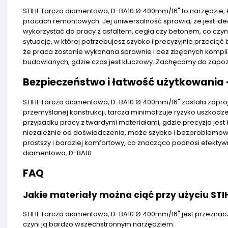
STIHL Tarcza diamentowa, D-BA10 Ø 400mm/16" to narzędzie, k
pracach remontowych. Jej uniwersalność sprawia, że jest i
wykorzystać do pracy z asfaltem, cegłą czy betonem, co czyn
sytuację, w której potrzebujesz szybko i precyzyjnie przecią
że praca zostanie wykonana sprawnie i bez zbędnych komplik
budowlanych, gdzie czas jest kluczowy. Zachęcamy do zapoz
Bezpieczeństwo i łatwość użytkowania 
STIHL Tarcza diamentowa, D-BA10 Ø 400mm/16" została zaproj
przemyślanej konstrukcji, tarcza minimalizuje ryzyko uszkodz
przypadku pracy z twardymi materiałami, gdzie precyzja jest
niezależnie od doświadczenia, może szybko i bezproblemowo 
prostszy i bardziej komfortowy, co znacząco podnosi efektyw
diamentowa, D-BA10.
FAQ
Jakie materiały można ciąć przy użyciu S
STIHL Tarcza diamentowa, D-BA10 Ø 400mm/16" jest przeznacz
czyni ją bardzo wszechstronnym narzędziem.