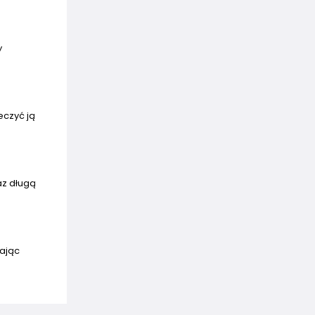
y
eczyć ją
az długą
kając