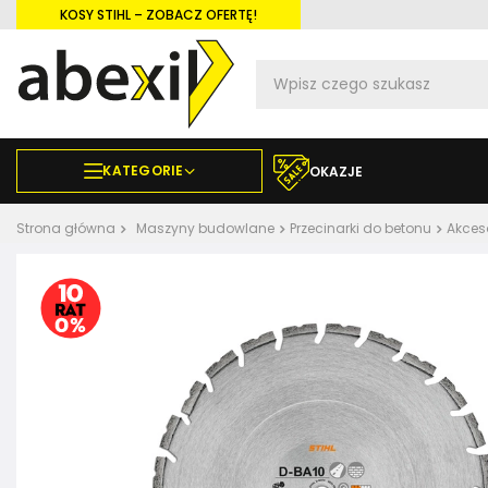
KOSY STIHL – ZOBACZ OFERTĘ!
KATEGORIE
OKAZJE
Strona główna
Maszyny budowlane
Przecinarki do betonu
Akces