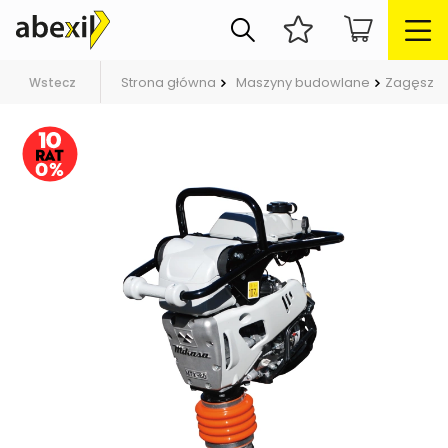
Strona główna
Maszyny budowlane
Zagęszcz
Wstecz