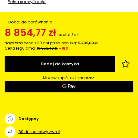
Pełna specyfikacja
+ Dodaj do porównania
8 854,77 zł
brutto
/
szt.
Najniższa cena z 30 dni przed obniżką:
9 299,00 zł
Cena regularna:
10 553,40 zł
-16%
Dodaj do koszyka
Możesz kupić także poprzez:
Dostępny
30
dni na łatwy zwrot