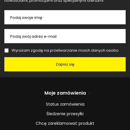
nowościami, promocjami oraz specjalnymi ofertami.
Podaj swoje imię
Podaj swój adres e-mail
Wyrażam zgodę na przetwarzanie moich danych osobowych (adres e-mail) na potrzeby wysyłki newslettera z informacją handlową (marketing). Więcej w
Zapisz się
Moje zamówienia
Status zamówienia
Śledzenie przesyłki
Chcę zareklamować produkt