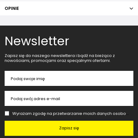
OPINIE
Newsletter
Zapisz się do naszego newslettera i bądź na bieżąco z
nowościami, promocjami oraz specjalnymi ofertami.
Podaj swoje imię
Podaj swój adres e-mail
Wyrażam zgodę na przetwarzanie moich danych osobowych (adres e-mail) na potrzeby wysyłki newslettera z informacją handlową (marketing). Więcej w
Zapisz się