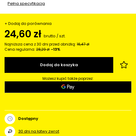
Pełna specyfikacja
+ Dodaj do porównania
24,60 zł
brutto
/
szt.
Najniższa cena z 30 dni przed obniżką:
16,47 zł
Cena regularna:
28,29 zł
-13%
Dodaj do koszyka
Możesz kupić także poprzez:
Dostępny
30
dni na łatwy zwrot