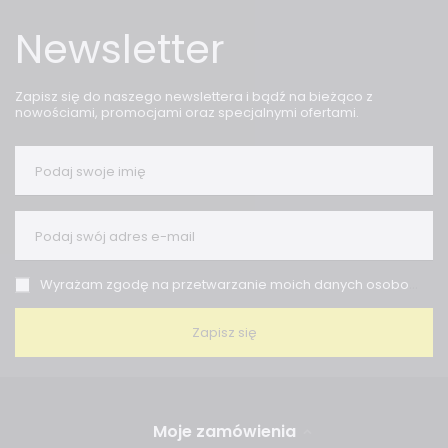
Newsletter
Zapisz się do naszego newslettera i bądź na bieżąco z
nowościami, promocjami oraz specjalnymi ofertami.
Podaj swoje imię
Podaj swój adres e-mail
Wyrażam zgodę na przetwarzanie moich danych osobowych (adres e-mail) na potrzeby wysyłki newslettera z informacją handlową (marketing). Więcej w
Zapisz się
Moje zamówienia