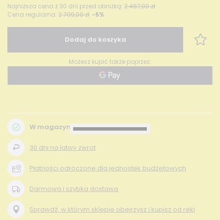
Najniższa cena z 30 dni przed obniżką:
2 487,00 zł
Cena regularna:
2 709,00 zł
-5%
Dodaj do koszyka
Możesz kupić także poprzez:
W magazynie
30
dni na łatwy zwrot
Płatności odroczone dla jednostek budżetowych
Darmowa i szybka dostawa
Sprawdź, w którym sklepie obejrzysz i kupisz od ręki