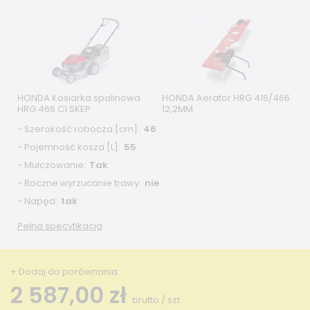
HONDA Kosiarka spalinowa
HONDA Aerator HRG 416/466
HRG 466 C1 SKEP
12,2MM
- Szerokość robocza [cm]
46
- Pojemność kosza [L]
55
- Mulczowanie
Tak
- Boczne wyrzucanie trawy
nie
- Napęd
tak
Pełna specyfikacja
+ Dodaj do porównania
2 587,00 zł
brutto
/
szt.