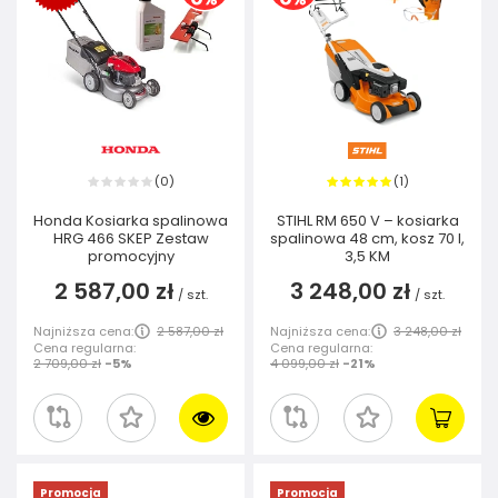
0
1
(
)
(
)
Honda Kosiarka spalinowa
STIHL RM 650 V – kosiarka
HRG 466 SKEP Zestaw
spalinowa 48 cm, kosz 70 l,
promocyjny
3,5 KM
2 587,00 zł
3 248,00 zł
/
szt.
/
szt.
Najniższa cena:
2 587,00 zł
Najniższa cena:
3 248,00 zł
Cena regularna:
Cena regularna:
2 709,00 zł
-5%
4 099,00 zł
-21%
Promocja
Promocja