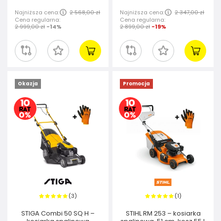
Najniższa cena:
2 568,00 zł
Najniższa cena:
2 347,00 zł
Cena regularna:
Cena regularna:
2 999,00 zł
-14%
2 899,00 zł
-19%
Okazja
Promocja
3
1
(
)
(
)
STIGA Combi 50 SQ H –
STIHL RM 253 – kosiarka