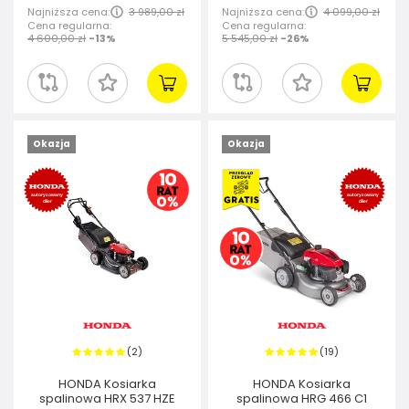
Najniższa cena:
3 989,00 zł
Najniższa cena:
4 099,00 zł
Cena regularna:
Cena regularna:
4 600,00 zł
-13%
5 545,00 zł
-26%
Okazja
Okazja
2
19
(
)
(
)
HONDA Kosiarka
HONDA Kosiarka
spalinowa HRX 537 HZE
spalinowa HRG 466 C1