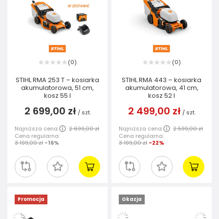
0
0
(
)
(
)
STIHL RMA 253 T – kosiarka
STIHL RMA 443 – kosiarka
akumulatorowa, 51 cm,
akumulatorowa, 41 cm,
kosz 55 l
kosz 52 l
2 699,00 zł
2 499,00 zł
/
szt.
/
szt.
Najniższa cena:
2 699,00 zł
Najniższa cena:
2 599,00 zł
Cena regularna:
Cena regularna:
3 199,00 zł
-16%
3 199,00 zł
-22%
Promocja
Okazja