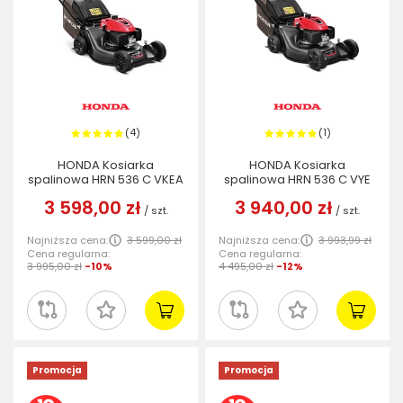
4
1
(
)
(
)
HONDA Kosiarka
HONDA Kosiarka
spalinowa HRN 536 C VKEA
spalinowa HRN 536 C VYE
3 598,00 zł
3 940,00 zł
/
szt.
/
szt.
Najniższa cena:
3 599,00 zł
Najniższa cena:
3 993,99 zł
Cena regularna:
Cena regularna:
3 995,00 zł
-10%
4 495,00 zł
-12%
Promocja
Promocja