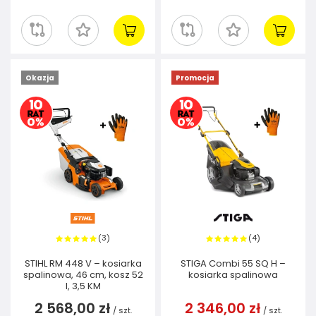
Okazja
Promocja
3
4
(
)
(
)
STIHL RM 448 V – kosiarka
STIGA Combi 55 SQ H –
spalinowa, 46 cm, kosz 52
kosiarka spalinowa
l, 3,5 KM
2 568,00 zł
2 346,00 zł
/
szt.
/
szt.