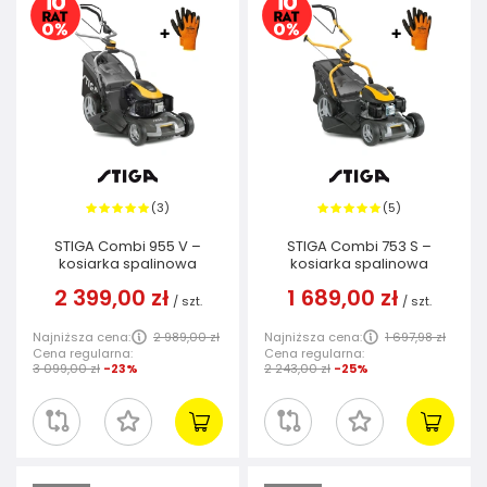
3
5
(
)
(
)
STIGA Combi 955 V –
STIGA Combi 753 S –
kosiarka spalinowa
kosiarka spalinowa
2 399,00 zł
1 689,00 zł
/
szt.
/
szt.
Najniższa cena:
2 989,00 zł
Najniższa cena:
1 697,98 zł
Cena regularna:
Cena regularna:
3 099,00 zł
-23%
2 243,00 zł
-25%