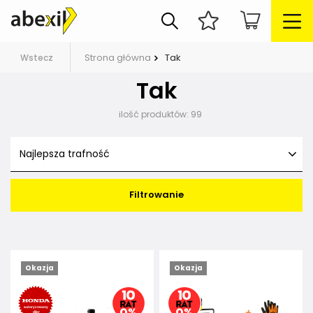
Strona główna
Tak
Wstecz
Tak
ilość produktów:
99
Najlepsza trafność
Filtrowanie
Okazja
Okazja