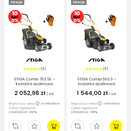
Okazja
Okazja
6
6
(
)
(
)
STIGA Combi 753 SE –
STIGA Combi 553 S –
kosiarka spalinowa
kosiarka spalinowa
2 052,98 zł
1 544,00 zł
/
szt.
/
szt.
Najniższa cena:
2 049,00 zł
Najniższa cena:
1 479,99 zł
Cena regularna:
Cena regularna:
2 649,00 zł
-22%
1 899,00 zł
-19%