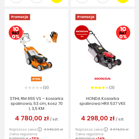
Promocja
Promocja
0
3
(
)
(
)
STIHL RM 655 VS – kosiarka
HONDA Kosiarka
spalinowa, 53 cm, kosz 70
spalinowa HRX 537 VKE
l, 3,5 KM
4 780,00 zł
4 298,00 zł
/
szt.
/
szt.
Najniższa cena:
4 940,00 zł
Najniższa cena:
4 374,00 zł
Cena regularna:
Cena regularna:
5 999,00 zł
-20%
4 990,00 zł
-14%