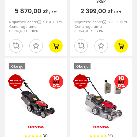
SKEP
5 870,00 zł
2 399,00 zł
/
szt.
/
szt.
Najniższa cena:
5 870,00 zł
Najniższa cena:
2 399,00 zł
Cena regularna:
Cena regularna:
6 980,00 zł
-16%
3 054,00 zł
-21%
Okazja
Okazja
8
2
(
)
(
)