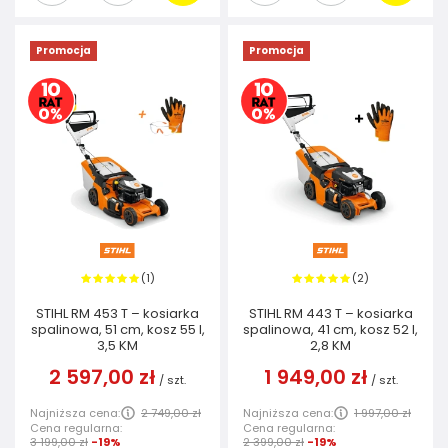
Promocja
Promocja
1
2
(
)
(
)
STIHL RM 453 T – kosiarka
STIHL RM 443 T – kosiarka
spalinowa, 51 cm, kosz 55 l,
spalinowa, 41 cm, kosz 52 l,
3,5 KM
2,8 KM
2 597,00 zł
1 949,00 zł
/
szt.
/
szt.
Najniższa cena:
2 749,00 zł
Najniższa cena:
1 997,00 zł
Cena regularna:
Cena regularna:
3 199,00 zł
-19%
2 399,00 zł
-19%