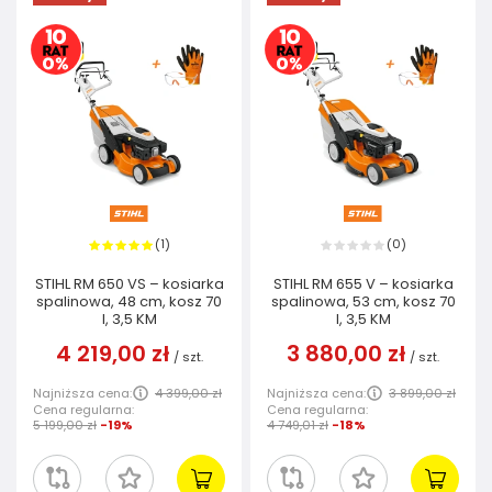
1
0
(
)
(
)
STIHL RM 650 VS – kosiarka
STIHL RM 655 V – kosiarka
spalinowa, 48 cm, kosz 70
spalinowa, 53 cm, kosz 70
l, 3,5 KM
l, 3,5 KM
4 219,00 zł
3 880,00 zł
/
szt.
/
szt.
Najniższa cena:
4 399,00 zł
Najniższa cena:
3 899,00 zł
Cena regularna:
Cena regularna:
5 199,00 zł
-19%
4 749,01 zł
-18%