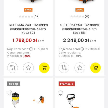
0
0
(
)
(
)
STIHL RMA 248 – kosiarka
STIHL RMA 253 – kosiarka
akumulatorowa, 46cm,
akumulatorowa, 51cm,
kosz 52 I
kosz 55 I
1 799,00 zł
2 249,00 zł
/
szt.
/
szt.
Najniższa cena:
1 979,00 zł
Najniższa cena:
2 249,00 zł
Cena regularna:
Cena regularna:
2 439,00 zł
-26%
2 799,00 zł
-20%
Okazja
Promocja