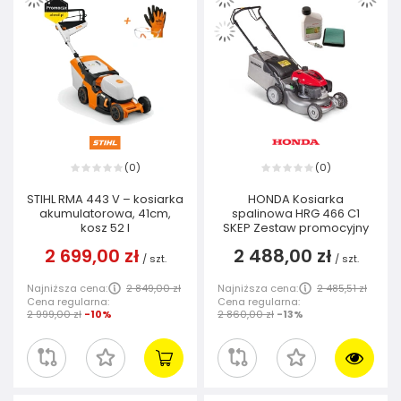
0
0
(
)
(
)
STIHL RMA 443 V – kosiarka
HONDA Kosiarka
akumulatorowa, 41cm,
spalinowa HRG 466 C1
kosz 52 I
SKEP Zestaw promocyjny
2 699,00 zł
2 488,00 zł
/
szt.
/
szt.
Najniższa cena:
2 849,00 zł
Najniższa cena:
2 485,51 zł
Cena regularna:
Cena regularna:
2 999,00 zł
-10%
2 860,00 zł
-13%