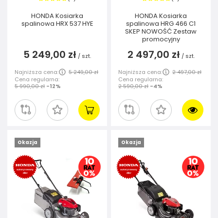
HONDA Kosiarka
HONDA Kosiarka
spalinowa HRX 537 HYE
spalinowa HRG 466 C1
SKEP NOWOŚĆ Zestaw
promocyjny
5 249,00 zł
2 497,00 zł
/
szt.
/
szt.
Najniższa cena:
5 249,00 zł
Najniższa cena:
2 497,00 zł
Cena regularna:
Cena regularna:
5 990,00 zł
-12%
2 590,00 zł
-4%
Okazja
Okazja