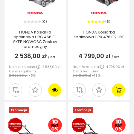
0
8
(
)
(
)
HONDA Kosiarka
HONDA Kosiarka
spalinowa HRG 466 C1
spalinowa HRX 476 C2 HYE
SKEP NOWOŚĆ Zestaw
promocyjny
2 538,00 zł
4 799,00 zł
/
szt.
/
szt.
Najniższa cena:
2 538,00 zł
Najniższa cena:
4 798,00 zł
Cena regularna:
Cena regularna:
2 659,00 zł
-5%
5 545,00 zł
-13%
Promocja
Promocja