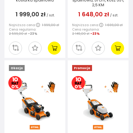
kosiarka spalinowa
spalinowa, 51 cm, kosz 55 l,
2,5 KM
1 999,00 zł
1 648,00 zł
/
szt.
/
szt.
Najniższa cena:
1 999,00 zł
Najniższa cena:
1 699,00 zł
Cena regularna:
Cena regularna:
2 599,00 zł
-23%
2 149,00 zł
-23%
Okazja
Promocja