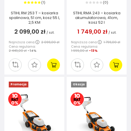
1
0
(
)
(
)
STIHL RM 253 T – kosiarka
STIHL RMA 243 – kosiarka
spalinowa, 51 cm, kosz 55 l,
akumulatorowa, 41cm,
2,5 KM
kosz 52 I
2 099,00 zł
1 749,00 zł
/
szt.
/
szt.
Najniższa cena:
2 099,00 zł
Najniższa cena:
1 799,00 zł
Cena regularna:
Cena regularna:
2 449,00 zł
-14%
1 999,00 zł
-13%
Promocja
Okazja