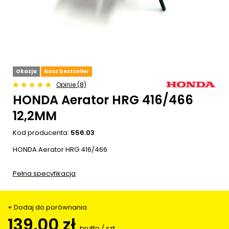
Okazja
Nasz bestseller
Opinie (8)
HONDA Aerator HRG 416/466
12,2MM
Kod producenta:
556.03
HONDA Aerator HRG 416/466
Pełna specyfikacja
+ Dodaj do porównania
139,00 zł
brutto
/
szt.