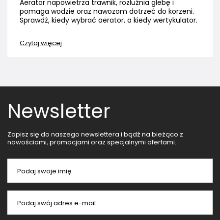
Aerator napowietrza trawnik, rozluźnia glebę i
pomaga wodzie oraz nawozom dotrzeć do korzeni.
Sprawdź, kiedy wybrać aerator, a kiedy wertykulator.
Czytaj więcej
Newsletter
Zapisz się do naszego newslettera i bądź na bieżąco z
nowościami, promocjami oraz specjalnymi ofertami.
Podaj swoje imię
Podaj swój adres e-mail