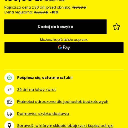
Najniższa cena z 30 dni przed obniżką:
139,00 zł
Cena regularna:
169,00 zł
-18%
Dodaj do koszyka
Możesz kupić także poprzez:
Pośpiesz się, ostatnie sztuki!
30
dni na łatwy zwrot
Płatności odroczone dla jednostek budżetowych
Darmowa i szybka dostawa
Sprawdź, w którym sklepie obejrzysz i kupisz od ręki